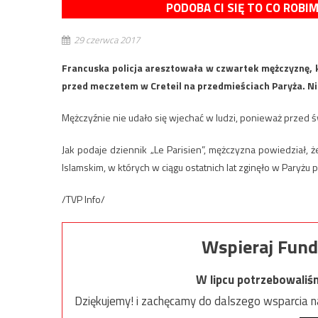
PODOBA CI SIĘ TO CO ROBI
29 czerwca 2017
Francuska policja aresztowała w czwartek mężczyznę
przed meczetem w Creteil na przedmieściach Paryża. Nik
Mężczyźnie nie udało się wjechać w ludzi, ponieważ przed ś
Jak podaje dziennik „Le Parisien”, mężczyzna powiedział, 
Islamskim, w których w ciągu ostatnich lat zginęło w Paryżu
/TVP Info/
Wspieraj Fund
W lipcu potrzebowaliś
Dziękujemy! i zachęcamy do dalszego wsparcia na