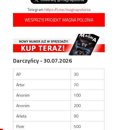
Telegram
https://t.me/magnapolonia
WESPRZYJ PROJEKT MAGNA POLONIA
Darczyńcy - 30.07.2026
AP
30
Artur
70
Anonim
100
Anonim
200
Arleta
90
Piotr
500