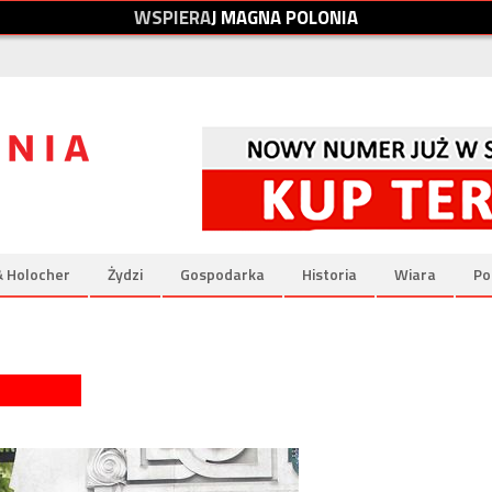
W
S
P
I
E
R
A
J
M
A
G
N
A
P
O
L
O
N
I
A
& Holocher
Żydzi
Gospodarka
Historia
Wiara
Po