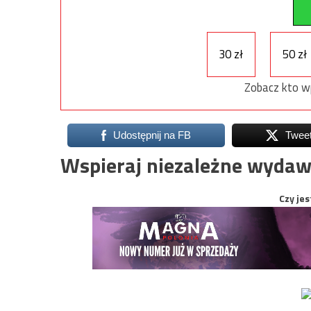
30 zł
50 zł
Zobacz kto w
Udostępnij na FB
Twee
Wspieraj niezależne wydaw
Czy jes