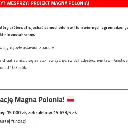
MY? WESPRZYJ PROJEKT MAGNA POLONIA!
, który próbował wjechać samochodem w tłum wiernych zgromadzony
t nie został ranny.
wiątynią były ustawione bariery.
że chciał zemścić się za ataki związanych z dżihadystycznym tzw. Państw
 ponad 100 osób.
ację Magna Polonia!
my:
15 000
zł, zebraliśmy:
15 633,5
zł.
szej fundacji.