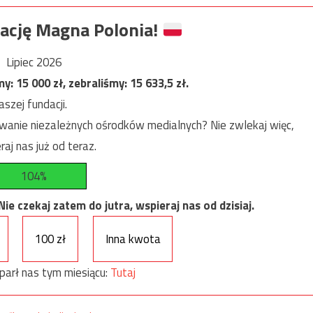
ację Magna Polonia!
Lipiec 2026
my:
15 000
zł, zebraliśmy:
15 633,5
zł.
szej fundacji.
anie niezależnych ośrodków medialnych? Nie zwlekaj więc,
raj nas już od teraz.
104%
e czekaj zatem do jutra, wspieraj nas od dzisiaj.
100 zł
Inna kwota
parł nas tym miesiącu:
Tutaj