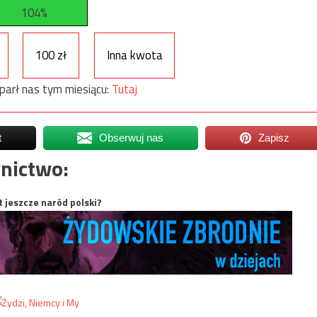
104%
100 zł
Inna kwota
parł nas tym miesiącu:
Tutaj
t
Obserwuj nas
Zapisz
nictwo:
t jeszcze naród polski?