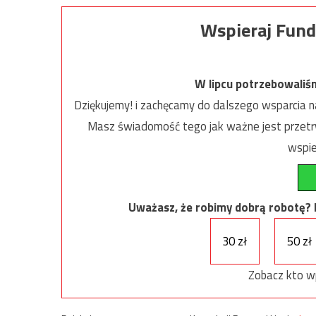
Wspieraj Fund
W lipcu potrzebowaliś
Dziękujemy! i zachęcamy do dalszego wsparcia na
Masz świadomość tego jak ważne jest przetrw
wspie
Uważasz, że robimy dobrą robotę? Ni
30 zł
50 zł
Zobacz kto w