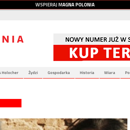
W
S
P
I
E
R
A
J
M
A
G
N
A
P
O
L
O
N
I
A
& Holocher
Żydzi
Gospodarka
Historia
Wiara
Po