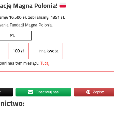
ację Magna Polonia!
jemy:
16 500
zł, zebraliśmy:
1351
zł.
ania Fundacji Magna Polonia.
8%
100 zł
Inna kwota
parł nas tym miesiącu:
Tutaj
t
Obserwuj nas
Zapisz
nictwo: