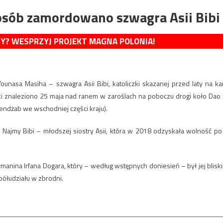
posób zamordowano szwagra Asii Bibi
MY? WESPRZYJ PROJEKT MAGNA POLONIA!
unasa Masiha – szwagra Asii Bibi, katoliczki skazanej przed laty na ka
ki znaleziono 25 maja nad ranem w zaroślach na poboczu drogi koło Dao 
endżab we wschodniej części kraju).
 Najmy Bibi – młodszej siostry Asii, która w 2018 odzyskała wolność po
łmanina Irfana Dogara, który – według wstępnych doniesień – był jej blisk
półudziału w zbrodni.