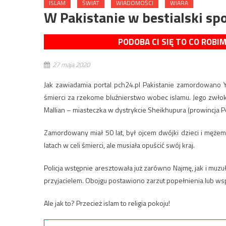
ISLAM
ŚWIAT
WIADOMOŚCI
WIARA
W Pakistanie w bestialski s
PODOBA CI SIĘ TO CO ROBI
27 maja 2020
Jak zawiadamia portal pch24.pl Pakistanie zamordowano Yo
śmierci za rzekome bluźnierstwo wobec islamu. Jego zwło
Mallian – miasteczka w dystrykcie Sheikhupura (prowincja P
Zamordowany miał 50 lat, był ojcem dwójki dzieci i mężem
latach w celi śmierci, ale musiała opuścić swój kraj.
Policja wstępnie aresztowała już zarówno Najmę, jak i muzu
przyjacielem. Obojgu postawiono zarzut popełnienia lub ws
Ale jak to? Przecież islam to religia pokoju!