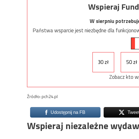
Wspieraj Fund
W sierpniu potrzebu
Państwa wsparcie jest niezbędne dla funkcjonow
30 zł
50 zł
Zobacz kto w
Źródło: pch24.pl
Udostępnij na FB
Twee
Wspieraj niezależne wydaw