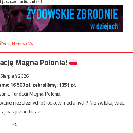
t jeszcze naród polski?
ację Magna Polonia!
Sierpień 2026
jemy:
16 500
zł, zebraliśmy:
1351
zł.
ania Fundacji Magna Polonia.
anie niezależnych ośrodków medialnych? Nie zwlekaj więc,
raj nas już od teraz.
8%