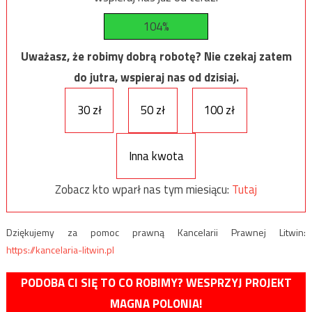
104%
Uważasz, że robimy dobrą robotę? Nie czekaj zatem
do jutra, wspieraj nas od dzisiaj.
30 zł
50 zł
100 zł
Inna kwota
Zobacz kto wparł nas tym miesiącu:
Tutaj
Dziękujemy za pomoc prawną Kancelarii Prawnej Litwin:
https://kancelaria-litwin.pl
PODOBA CI SIĘ TO CO ROBIMY? WESPRZYJ PROJEKT
MAGNA POLONIA!