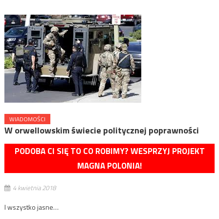
WIADOMOŚCI
W orwellowskim świecie politycznej poprawności
PODOBA CI SIĘ TO CO ROBIMY? WESPRZYJ PROJEKT
MAGNA POLONIA!
4 kwietnia 2018
I wszystko jasne…