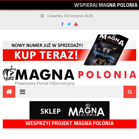
W
S
P
I
E
R
A
J
M
A
G
N
A
P
O
L
O
N
I
A
Czwartek, 06 Sierpnia 2026
WESPRZYJ PROJEKT MAGNA POLONIA