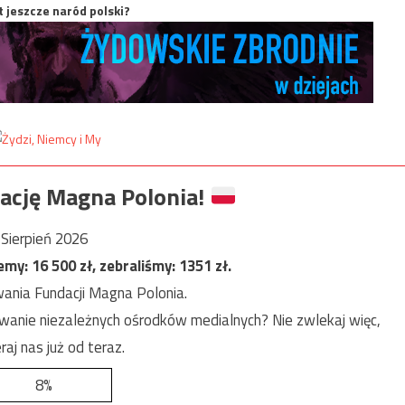
t jeszcze naród polski?
ację Magna Polonia!
Sierpień 2026
jemy:
16 500
zł, zebraliśmy:
1351
zł.
ania Fundacji Magna Polonia.
anie niezależnych ośrodków medialnych? Nie zwlekaj więc,
raj nas już od teraz.
8%