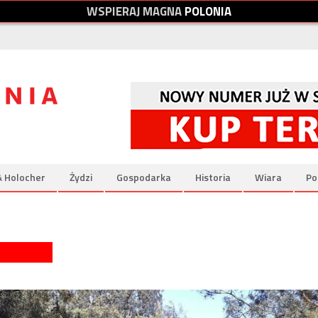
W
S
P
I
E
R
A
J
M
A
G
N
A
P
O
L
O
N
I
A
& Holocher
Żydzi
Gospodarka
Historia
Wiara
Po