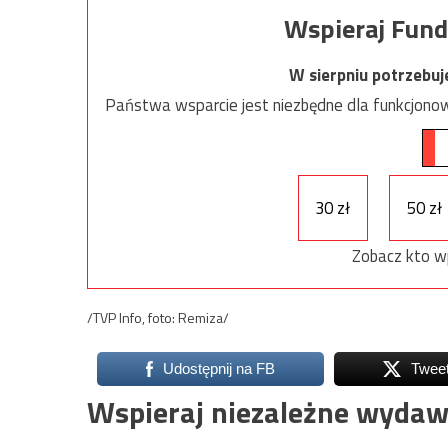
Wspieraj Fund
W sierpniu potrzebu
Państwa wsparcie jest niezbędne dla funkcjonow
30 zł
50 zł
Zobacz kto w
/TVP Info, foto: Remiza/
Udostępnij na FB
Twee
Wspieraj niezależne wydaw