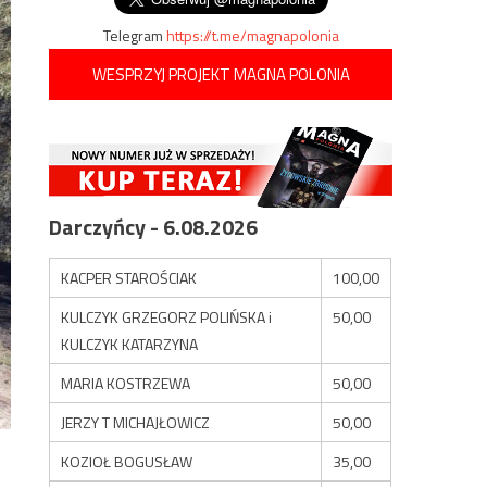
Telegram
https://t.me/magnapolonia
WESPRZYJ PROJEKT MAGNA POLONIA
Darczyńcy - 6.08.2026
KACPER STAROŚCIAK
100,00
KULCZYK GRZEGORZ POLIŃSKA i
50,00
KULCZYK KATARZYNA
MARIA KOSTRZEWA
50,00
JERZY T MICHAJŁOWICZ
50,00
KOZIOŁ BOGUSŁAW
35,00