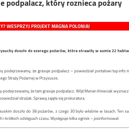
e podpalacz, który roznieca pożary
MY? WESPRZYJ PROJEKT MAGNA POLONIA!
rzysuchy doszło do szeregu pożarów, które strawiły w sumie 22 hekta
my podejrzewamy, że grasuje podpalacz – powiedział portalowi tvp.info m
wego Straży Pożarnej w Przysusze.
 my podejrzewamy, że tam grasuje podpalacz. Wójt Marian Kmieciak wyznacz
owiedział strażak. Sprawą zajęła się prokuratura.
suskim doszło do 38 pożarów, z czego 30 było właśnie w lasach. Ten s
ch i krótkich odstępach czasu. Występuje kilka ognisk – poinformował.