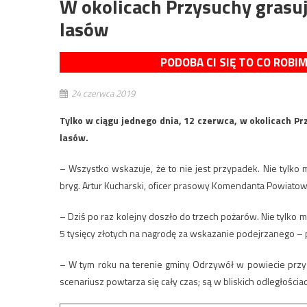
W okolicach Przysuchy grasuj
lasów
PODOBA CI SIĘ TO CO ROBI
24 czerwca 2019
Tylko w ciągu jednego dnia, 12 czerwca, w okolicach P
lasów.
– Wszystko wskazuje, że to nie jest przypadek. Nie tylko 
bryg. Artur Kucharski, oficer prasowy Komendanta Powiato
– Dziś po raz kolejny doszło do trzech pożarów. Nie tylko
5 tysięcy złotych na nagrodę za wskazanie podejrzanego – p
– W tym roku na terenie gminy Odrzywół w powiecie przy
scenariusz powtarza się cały czas; są w bliskich odległościa