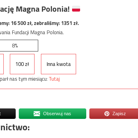
ację Magna Polonia!
jemy:
16 500
zł, zebraliśmy:
1351
zł.
ania Fundacji Magna Polonia.
8%
100 zł
Inna kwota
parł nas tym miesiącu:
Tutaj
t
Obserwuj nas
Zapisz
nictwo: