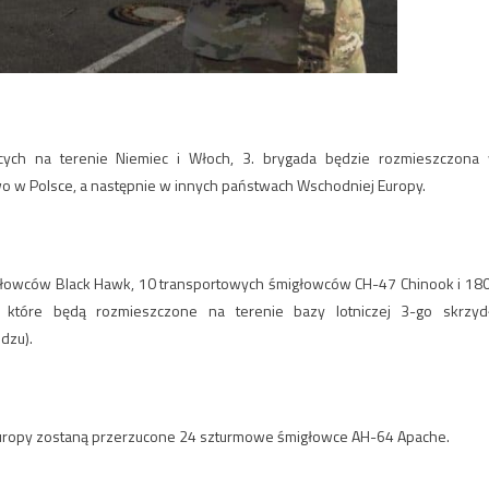
cych na terenie Niemiec i Włoch, 3. brygada będzie rozmieszczona
o w Polsce, a następnie w innych państwach Wschodniej Europy.
głowców Black Hawk, 10 transportowych śmigłowców CH-47 Chinook i 18
 które będą rozmieszczone na terenie bazy lotniczej 3-go skrzyd
dzu).
Europy zostaną przerzucone 24 szturmowe śmigłowce AH-64 Apache.