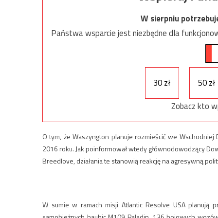
W sierpniu potrzebu
Państwa wsparcie jest niezbędne dla funkcjonow
30 zł
50 zł
Zobacz kto w
O tym, że Waszyngton planuje rozmieścić we Wschodniej 
2016 roku. Jak poinformował wtedy głównodowodzący Dowó
Breedlove, działania te stanowią reakcję na agresywną poli
W sumie w ramach misji Atlantic Resolve USA planują 
samobieżnych haubic M109 Paladin, 136 bojowych wozów 