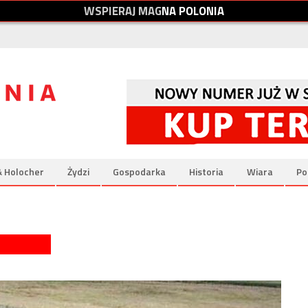
W
S
P
I
E
R
A
J
M
A
G
N
A
P
O
L
O
N
I
A
& Holocher
Żydzi
Gospodarka
Historia
Wiara
Po