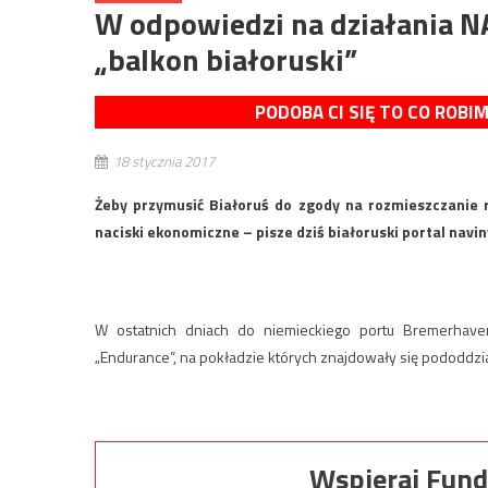
W odpowiedzi na działania 
„balkon białoruski”
PODOBA CI SIĘ TO CO ROBI
18 stycznia 2017
Żeby przymusić Białoruś do zgody na rozmieszczanie 
naciski ekonomiczne – pisze dziś białoruski portal navin
W ostatnich dniach do niemieckiego portu Bremerhaven
„Endurance”, na pokładzie których znajdowały się pododdzia
Wspieraj Fund