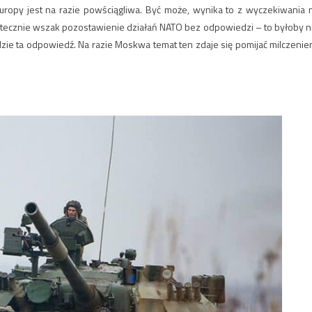
ropy jest na razie powściągliwa. Być może, wynika to z wyczekiwania 
atecznie wszak pozostawienie działań NATO bez odpowiedzi – to byłoby n
ędzie ta odpowiedź. Na razie Moskwa temat ten zdaje się pomijać milczenie