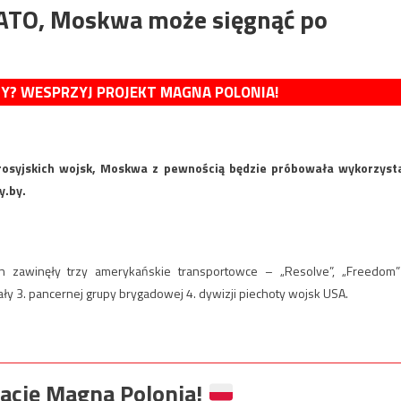
NATO, Moskwa może sięgnąć po
MY? WESPRZYJ PROJEKT MAGNA POLONIA!
rosyjskich wojsk, Moskwa z pewnością będzie próbowała wykorzyst
y.by.
 zawinęły trzy amerykańskie transportowce – „Resolve”, „Freedom”
ły 3. pancernej grupy brygadowej 4. dywizji piechoty wojsk USA.
ację Magna Polonia!