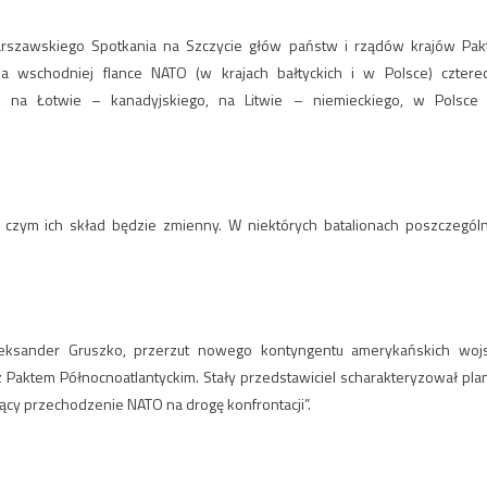
szawskiego Spotkania na Szczycie głów państw i rządów krajów Pak
na wschodniej flance NATO (w krajach bałtyckich i w Polsce) cztere
o, na Łotwie – kanadyjskiego, na Litwie – niemieckiego, w Polsce
 czym ich skład będzie zmienny. W niektórych batalionach poszczegól
Aleksander Gruszko, przerzut nowego kontyngentu amerykańskich woj
z Paktem Północnoatlantyckim. Stały przedstawiciel scharakteryzował pla
ący przechodzenie NATO na drogę konfrontacji”.