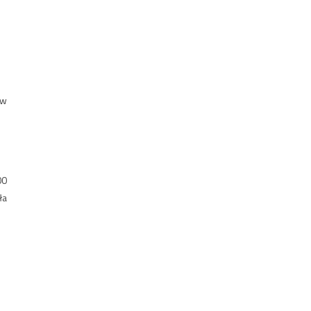
 w
00
ła