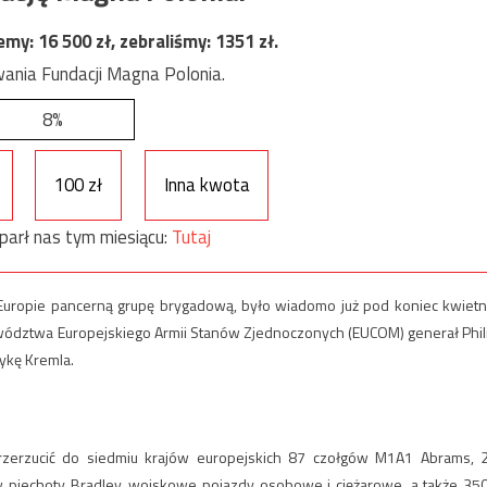
jemy:
16 500
zł, zebraliśmy:
1351
zł.
ania Fundacji Magna Polonia.
8%
100 zł
Inna kwota
parł nas tym miesiącu:
Tutaj
Europie pancerną grupę brygadową, było wiadomo już pod koniec kwietn
dztwa Europejskiego Armii Stanów Zjednoczonych (EUCOM) generał Phil
tykę Kremla.
przerzucić do siedmiu krajów europejskich 87 czołgów M1A1 Abrams, 
piechoty Bradley, wojskowe pojazdy osobowe i ciężarowe, a także 35