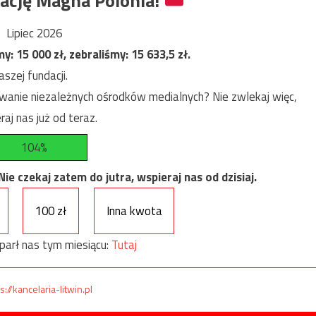
ację Magna Polonia!
Lipiec 2026
my:
15 000
zł, zebraliśmy:
15 633,5
zł.
szej fundacji.
anie niezależnych ośrodków medialnych? Nie zwlekaj więc,
raj nas już od teraz.
104%
e czekaj zatem do jutra, wspieraj nas od dzisiaj.
100 zł
Inna kwota
parł nas tym miesiącu:
Tutaj
s://kancelaria-litwin.pl