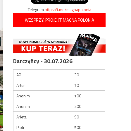
Telegram
https://t.me/magnapolonia
WESPRZYJ PROJEKT MAGNA POLONIA
Darczyńcy - 30.07.2026
AP
30
Artur
70
Anonim
100
Anonim
200
Arleta
90
Piotr
500