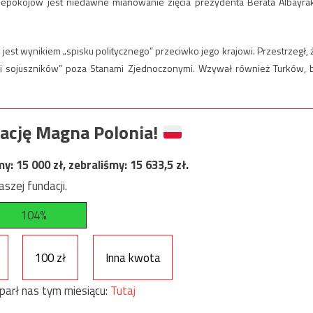
iepokojów jest niedawne mianowanie zięcia prezydenta Berata Albayra
j jest wynikiem „spisku politycznego” przeciwko jego krajowi. Przestrzegł, 
w i sojuszników” poza Stanami Zjednoczonymi. Wzywał również Turków, 
ację Magna Polonia!
my:
15 000
zł, zebraliśmy:
15 633,5
zł.
szej fundacji.
104%
100 zł
Inna kwota
parł nas tym miesiącu:
Tutaj