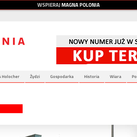
W
S
P
I
E
R
A
J
M
A
G
N
A
P
O
L
O
N
I
A
& Holocher
Żydzi
Gospodarka
Historia
Wiara
Po