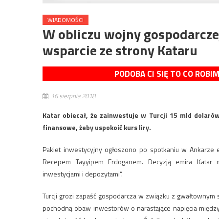
WIADOMOŚCI
W obliczu wojny gospodarczej
wsparcie ze strony Kataru
PODOBA CI SIĘ TO CO ROBI
16 sierpnia 2018
Katar obiecał, że zainwestuje w Turcji 15 mld dolaró
finansowe, żeby uspokoić kurs liry.
Pakiet inwestycyjny ogłoszono po spotkaniu w Ankarze 
Recepem Tayyipem Erdoganem. Decyzją emira Katar m
inwestycjami i depozytami”.
Turcji grozi zapaść gospodarcza w związku z gwałtownym sp
pochodną obaw inwestorów o narastające napięcia między U