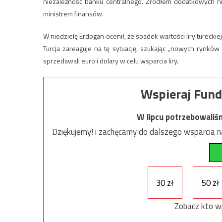
niezależność banku centralnego. Źródłem dodatkowych n
ministrem finansów.
W niedzielę Erdogan ocenił, że spadek wartości liry tureckie
Turcja zareaguje na tę sytuację, szukając „nowych rynkó
sprzedawali euro i dolary w celu wsparcia liry.
Wspieraj Fund
W lipcu potrzebowaliś
Dziękujemy! i zachęcamy do dalszego wsparcia na
30 zł
50 zł
Zobacz kto w