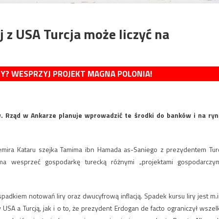
 z USA Turcja może liczyć na
MY? WESPRZYJ PROJEKT MAGNA POLONIA!
w. Rząd w Ankarze planuje wprowadzić te środki do banków i na ryn
emira Kataru szejka Tamima ibn Hamada as-Saniego z prezydentem Turc
a wesprzeć gospodarkę turecką różnymi „projektami gospodarczym
adkiem notowań liry oraz dwucyfrową inflacją. Spadek kursu liry jest m.i
SA a Turcją, jak i o to, że prezydent Erdogan de facto ograniczył wszel