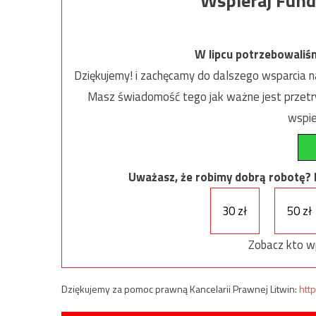
Wspieraj Fund
W lipcu potrzebowaliś
Dziękujemy! i zachęcamy do dalszego wsparcia na
Masz świadomość tego jak ważne jest przetrw
wspie
Uważasz, że robimy dobrą robotę? Ni
30 zł
50 zł
Zobacz kto w
Dziękujemy za pomoc prawną Kancelarii Prawnej Litwin:
http