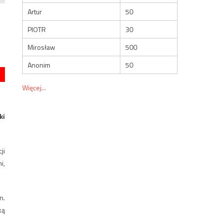
Artur
50
PIOTR
30
Mirosław
500
Anonim
50
Więcej...
ki
ji
i,
n.
ką