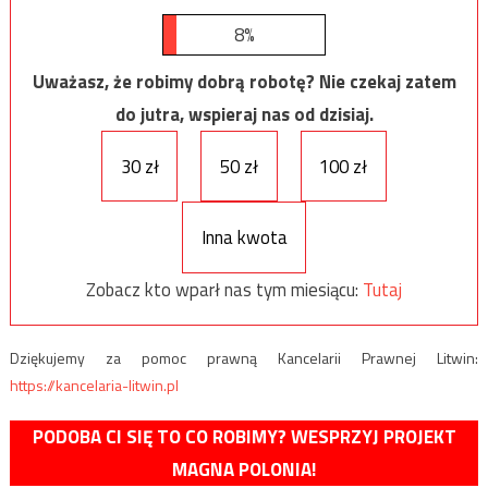
8%
Uważasz, że robimy dobrą robotę? Nie czekaj zatem
do jutra, wspieraj nas od dzisiaj.
30 zł
50 zł
100 zł
Inna kwota
Zobacz kto wparł nas tym miesiącu:
Tutaj
Dziękujemy za pomoc prawną Kancelarii Prawnej Litwin:
https://kancelaria-litwin.pl
PODOBA CI SIĘ TO CO ROBIMY? WESPRZYJ PROJEKT
MAGNA POLONIA!