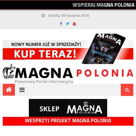
W
S
P
I
E
R
A
J
M
A
G
N
A
P
O
L
O
N
I
A
Sobota, 08 Sierpnia 2026
WESPRZYJ PROJEKT MAGNA POLONIA