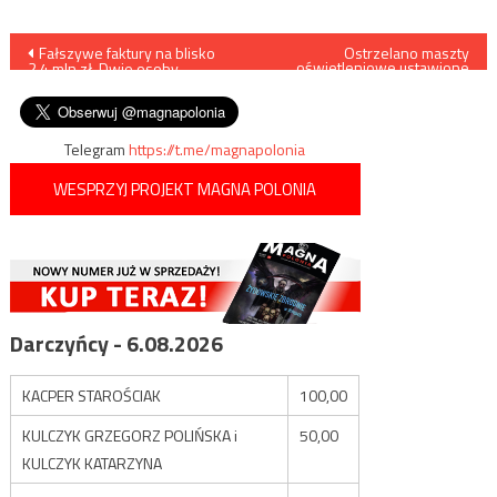
Nawigacja
Fałszywe faktury na blisko
Ostrzelano maszty
oświetleniowe ustawione
2,4 mln zł. Dwie osoby
przez żołnierzy WP na granicy
wpisu
zatrzymane
z Białorusi
Telegram
https://t.me/magnapolonia
WESPRZYJ PROJEKT MAGNA POLONIA
Darczyńcy - 6.08.2026
KACPER STAROŚCIAK
100,00
KULCZYK GRZEGORZ POLIŃSKA i
50,00
KULCZYK KATARZYNA