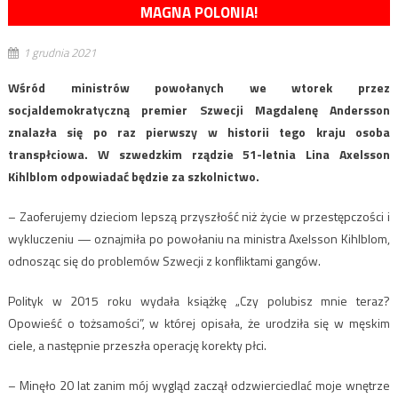
MAGNA POLONIA!
1 grudnia 2021
Wśród ministrów powołanych we wtorek przez
socjaldemokratyczną premier Szwecji Magdalenę Andersson
znalazła się po raz pierwszy w historii tego kraju osoba
transpłciowa. W szwedzkim rządzie 51-letnia Lina Axelsson
Kihlblom odpowiadać będzie za szkolnictwo.
– Zaoferujemy dzieciom lepszą przyszłość niż życie w przestępczości i
wykluczeniu — oznajmiła po powołaniu na ministra Axelsson Kihlblom,
odnosząc się do problemów Szwecji z konfliktami gangów.
Polityk w 2015 roku wydała książkę „Czy polubisz mnie teraz?
Opowieść o tożsamości”, w której opisała, że urodziła się w męskim
ciele, a następnie przeszła operację korekty płci.
– Minęło 20 lat zanim mój wygląd zaczął odzwierciedlać moje wnętrze