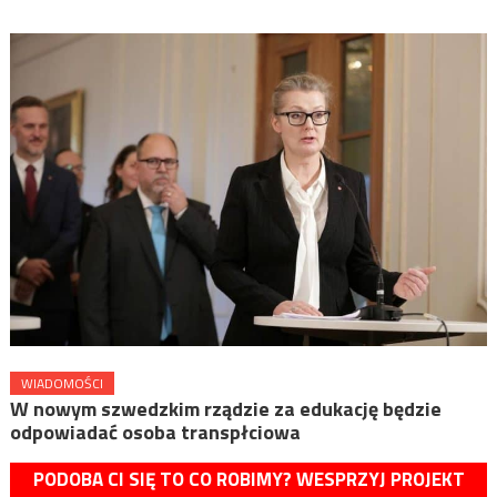
WIADOMOŚCI
W nowym szwedzkim rządzie za edukację będzie
odpowiadać osoba transpłciowa
PODOBA CI SIĘ TO CO ROBIMY? WESPRZYJ PROJEKT