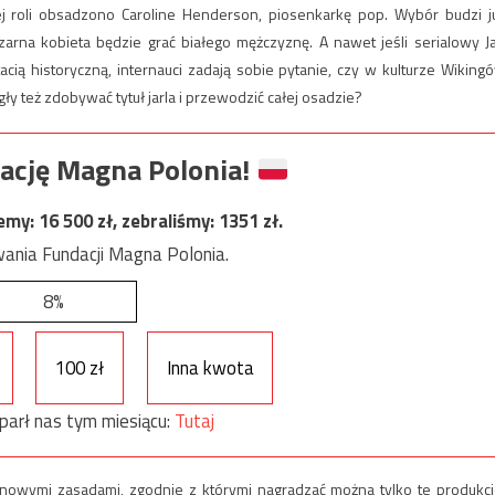
 tej roli obsadzono Caroline Henderson, piosenkarkę pop. Wybór budzi j
zarna kobieta będzie grać białego mężczyznę. A nawet jeśli serialowy Ja
ią historyczną, internauci zadają sobie pytanie, czy w kulturze Wiking
y też zdobywać tytuł jarla i przewodzić całej osadzie?
ację Magna Polonia!
jemy:
16 500
zł, zebraliśmy:
1351
zł.
ania Fundacji Magna Polonia.
8%
100 zł
Inna kwota
parł nas tym miesiącu:
Tutaj
owymi zasadami, zgodnie z którymi nagradzać można tylko te produkcj