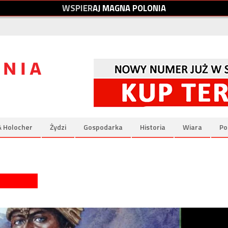
W
S
P
I
E
R
A
J
M
A
G
N
A
P
O
L
O
N
I
A
& Holocher
Żydzi
Gospodarka
Historia
Wiara
Po