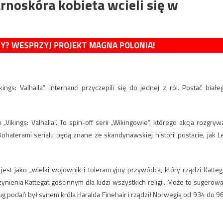
rnoskóra kobieta wcieli się w
MY? WESPRZYJ PROJEKT MAGNA POLONIA!
ings: Valhalla”. Internauci przyczepili się do jednej z ról. Postać białe
Vikings: Valhalla”. To spin-off serii „Wikingowie”, którego akcja rozgryw
Bohaterami serialu będą znane ze skandynawskiej historii postacie, jak Le
jest jako „wielki wojownik i tolerancyjny przywódca, który rządzi Katteg
nienia Kattegat gościnnym dla ludzi wszystkich religii. Może to sugerowa
g podań był synem króla Haralda Finehair i rządził Norwegią od 934 do 9