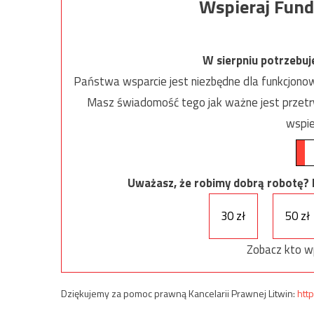
Wspieraj Fund
W sierpniu potrzebu
Państwa wsparcie jest niezbędne dla funkcjonow
Masz świadomość tego jak ważne jest przetrw
wspie
Uważasz, że robimy dobrą robotę? Ni
30 zł
50 zł
Zobacz kto w
Dziękujemy za pomoc prawną Kancelarii Prawnej Litwin:
http