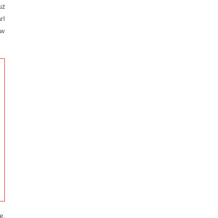
uż
rl
ów
e,