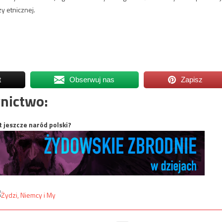
y etnicznej.
t
Obserwuj nas
Zapisz
nictwo:
t jeszcze naród polski?