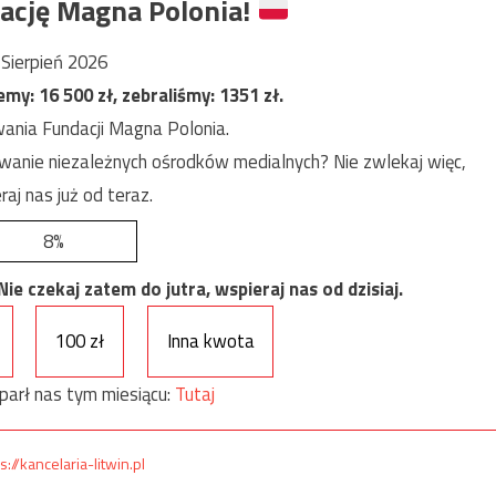
ację Magna Polonia!
Sierpień 2026
jemy:
16 500
zł, zebraliśmy:
1351
zł.
ania Fundacji Magna Polonia.
anie niezależnych ośrodków medialnych? Nie zwlekaj więc,
raj nas już od teraz.
8%
e czekaj zatem do jutra, wspieraj nas od dzisiaj.
100 zł
Inna kwota
parł nas tym miesiącu:
Tutaj
s://kancelaria-litwin.pl