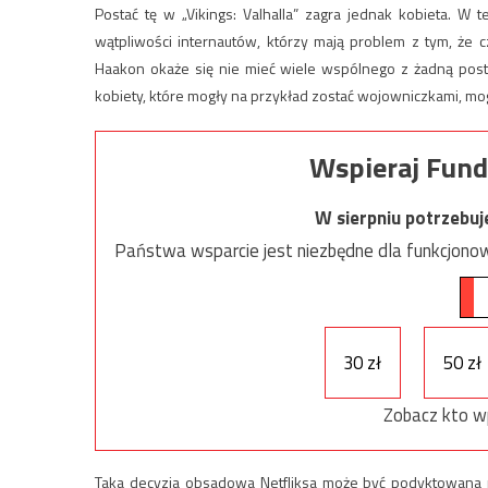
Postać tę w „Vikings: Valhalla” zagra jednak kobieta. W
wątpliwości internautów, którzy mają problem z tym, że c
Haakon okaże się nie mieć wiele wspólnego z żadną postac
kobiety, które mogły na przykład zostać wojowniczkami, mogł
Wspieraj Fund
W sierpniu potrzebu
Państwa wsparcie jest niezbędne dla funkcjonow
30 zł
50 zł
Zobacz kto w
Taka decyzja obsadowa Netfliksa może być podyktowana n