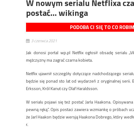
W nowym serialu Netflixa cza
postać… wikinga
PODOBA CI SIĘ TO CO ROBI
3 czerwca 2021
Jak donosi portal wp.pl Netflix ogłosił obsadę serialu „Vik
mężczyzny ma zagrać czarna kobieta.
Netflix ujawnił szczegóły dotyczące nadchodzącego serialu „
będzie się ponad sto lat od wydarzeń z oryginalnej serii. 
Erksson, Król Kanut czy Olaf Haraldsson.
W serialu pojawi się też postać Jarla Haakona. Opisywana 
pewną ręką”. Opis postaci zawiera wzmiankę o próbach uczy
że Jarl Haakon będzie wersją Haakona Dobrego, który wedłu
r.