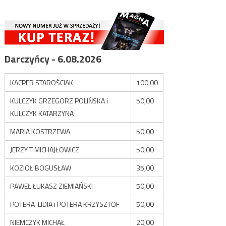
Darczyńcy - 6.08.2026
KACPER STAROŚCIAK
100,00
KULCZYK GRZEGORZ POLIŃSKA i
50,00
KULCZYK KATARZYNA
MARIA KOSTRZEWA
50,00
JERZY T MICHAJŁOWICZ
50,00
KOZIOŁ BOGUSŁAW
35,00
PAWEŁ ŁUKASZ ZIEMIAŃSKI
50,00
POTERA LIDIA i POTERA KRZYSZTOF
50,00
NIEMCZYK MICHAŁ
20,00