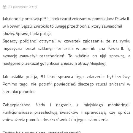
21 września 2018
Jak donosi portal wp.pl 51-latek rzucał zniczami w pomnik Jana Pawła II
w Nowym Sączu. Zwróciło to uwagę przechodnia, który zawiadomił
służby. Sprawę bada policja.
Sądeccy policjanci otrzymali w czwartek zgłoszenie, że na rynku
mężczyzna rzucał szklanymi zniczami w pomnik Jana Pawła II. Tę
sytuację zauważył przechodzień. To właśnie on ujął sprawcę, a
następnie przekazał go funkcjonariuszom Straży Miejskiej.
Jak ustaliła policja, 51-letni sprawca tego zdarzenia był trzeźwy.
Pomimo tego, nie potrafił powiedzieć, dlaczego rzucał zniczami w
kierunku pomnika.
Zabezpieczono ślady i nagrania z miejskiego monitoringu.
Funkcjonariusze przesłuchują świadków i sprawdzają, czy oprócz
znieważenia pomnika doszło również do jego uszkodzenia.
Czyżby kolejny zwolennik totalnej opozycji?