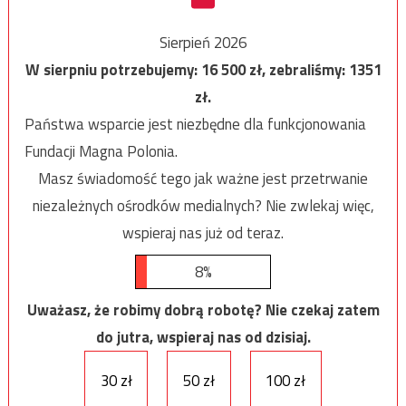
Sierpień 2026
W sierpniu potrzebujemy:
16 500
zł, zebraliśmy:
1351
zł.
Państwa wsparcie jest niezbędne dla funkcjonowania
Fundacji Magna Polonia.
Masz świadomość tego jak ważne jest przetrwanie
niezależnych ośrodków medialnych? Nie zwlekaj więc,
wspieraj nas już od teraz.
8%
Uważasz, że robimy dobrą robotę? Nie czekaj zatem
do jutra, wspieraj nas od dzisiaj.
30 zł
50 zł
100 zł