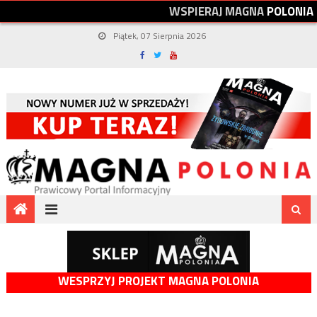
W
S
P
I
E
R
A
J
M
A
G
N
A
P
O
L
O
N
I
A
Piątek, 07 Sierpnia 2026
WESPRZYJ PROJEKT MAGNA POLONIA