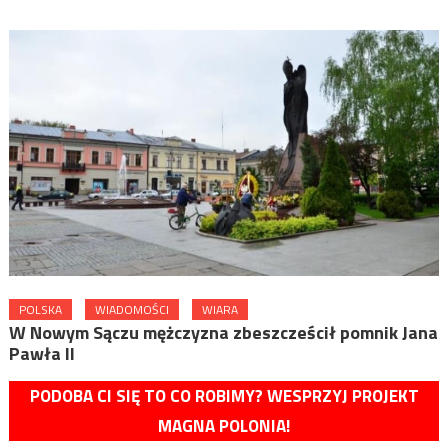
POLSKA
WIADOMOŚCI
WIARA
W Nowym Sączu mężczyzna zbeszcześcił pomnik Jana
Pawła II
PODOBA CI SIĘ TO CO ROBIMY? WESPRZYJ PROJEKT
MAGNA POLONIA!