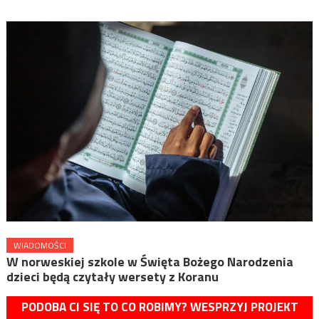
WIADOMOŚCI
W norweskiej szkole w Święta Bożego Narodzenia
dzieci będą czytały wersety z Koranu
PODOBA CI SIĘ TO CO ROBIMY? WESPRZYJ PROJEKT