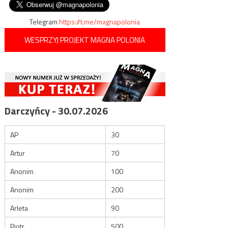
wpisu
Telegram
https://t.me/magnapolonia
WESPRZYJ PROJEKT MAGNA POLONIA
Darczyńcy - 30.07.2026
AP
30
Artur
70
Anonim
100
Anonim
200
Arleta
90
Piotr
500