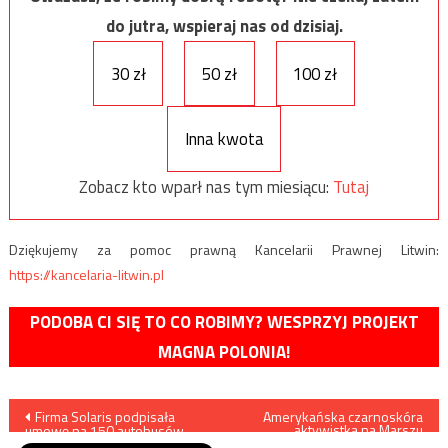
do jutra, wspieraj nas od dzisiaj.
30 zł
50 zł
100 zł
Inna kwota
Zobacz kto wparł nas tym miesiącu:
Tutaj
Dziękujemy za pomoc prawną Kancelarii Prawnej Litwin:
https://kancelaria-litwin.pl
PODOBA CI SIĘ TO CO ROBIMY? WESPRZYJ PROJEKT
MAGNA POLONIA!
Nawigacja
Firma Solaris podpisała
Amerykańska czarnoskóra
aktywistka na Marszu
umowę na 150 autobusów
Niepodległości