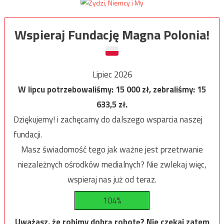
Wspieraj Fundację Magna Polonia!
Lipiec 2026
W lipcu potrzebowaliśmy:
15 000
zł, zebraliśmy:
15
633,5
zł.
Dziękujemy! i zachęcamy do dalszego wsparcia naszej
fundacji.
Masz świadomość tego jak ważne jest przetrwanie
niezależnych ośrodków medialnych? Nie zwlekaj więc,
wspieraj nas już od teraz.
104%
Uważasz, że robimy dobrą robotę? Nie czekaj zatem