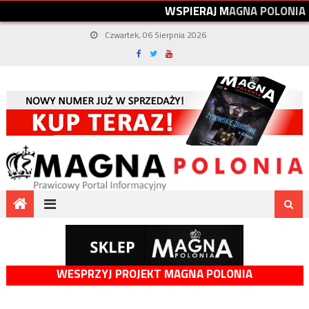
W
S
P
I
E
R
A
J
M
A
G
N
A
P
O
L
O
N
I
A
Czwartek, 06 Sierpnia 2026
WESPRZYJ PROJEKT MAGNA POLONIA