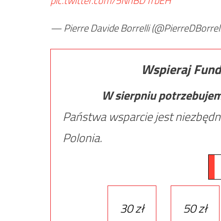
pic.twitter.com/5NhBD1rbEH
— Pierre Davide Borrelli (@PierreDBorrell
Wspieraj Fund
W sierpniu potrzebuje
Państwa wsparcie jest niezbędn
Polonia.
30 zł
50 zł