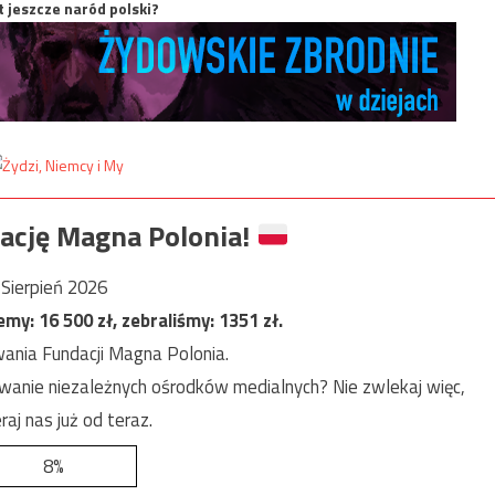
t jeszcze naród polski?
ację Magna Polonia!
Sierpień 2026
jemy:
16 500
zł, zebraliśmy:
1351
zł.
ania Fundacji Magna Polonia.
anie niezależnych ośrodków medialnych? Nie zwlekaj więc,
raj nas już od teraz.
8%