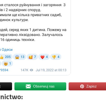
t
Obserwuj nas
Zapisz
nictwo: