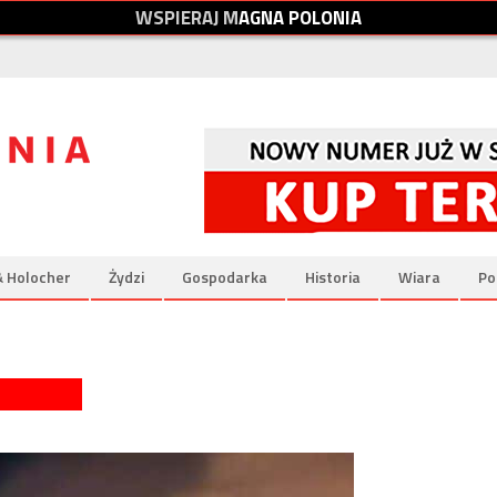
W
S
P
I
E
R
A
J
M
A
G
N
A
P
O
L
O
N
I
A
& Holocher
Żydzi
Gospodarka
Historia
Wiara
Po