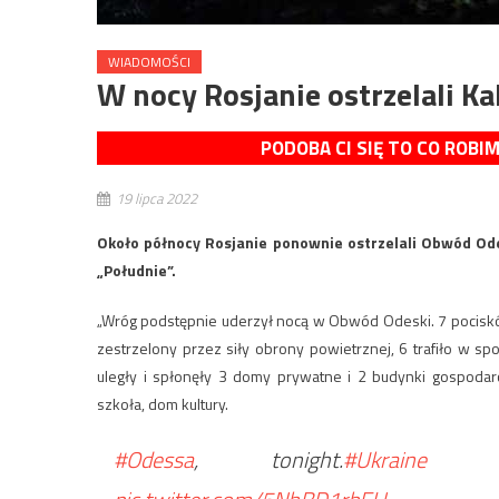
WIADOMOŚCI
W nocy Rosjanie ostrzelali K
PODOBA CI SIĘ TO CO ROBI
19 lipca 2022
Około północy Rosjanie ponownie ostrzelali Obwód Ode
„Południe”.
„Wróg podstępnie uderzył nocą w Obwód Odeski. 7 pociskó
zestrzelony przez siły obrony powietrznej, 6 trafiło w 
uległy i spłonęły 3 domy prywatne i 2 budynki gospodar
szkoła, dom kultury.
#Odessa
, tonight.
#Ukraine