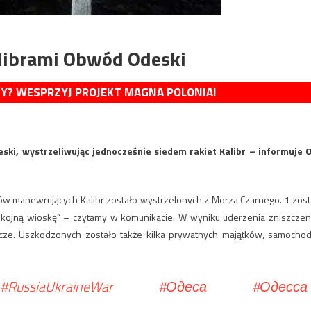
alibrami Obwód Odeski
MY? WESPRZYJ PROJEKT MAGNA POLONIA!
ski, wystrzeliwując jednocześnie siedem rakiet Kalibr – informuje 
w manewrujących Kalibr zostało wystrzelonych z Morza Czarnego. 1 zost
spokojną wioskę” – czytamy w komunikacie. W wyniku uderzenia zniszczen
cze. Uszkodzonych zostało także kilka prywatnych majątków, samochod
#RussiaUkraineWar
#Одеса
#Одесса