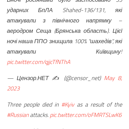
ударних БпЛА Shahed-136/131, які
атакували з північного напрямку –
аеродром Сеща (Брянська область). Цієї
ночі наша ППО знищила 100% "шахедів", які
атакували Київщину!
pic.twitter.com/qjjcTfNThA
— Цензор.НЕТ ✍️ (@censor_net)
May 8,
2023
Three people died in
#Kyiv
as a result of the
#Russian
attacks.
pic.twitter.com/oFMRTSLwK6