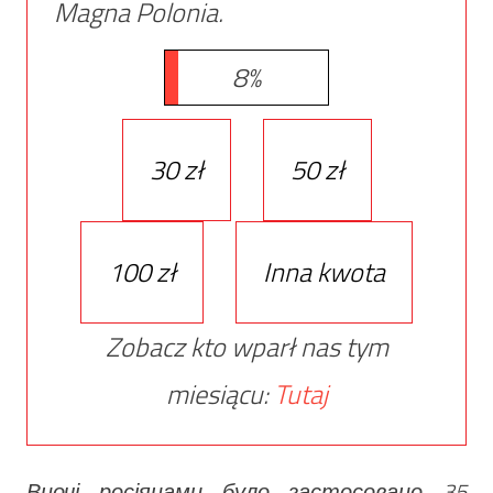
Magna Polonia.
8%
30 zł
50 zł
100 zł
Inna kwota
Zobacz kto wparł nas tym
miesiącu:
Tutaj
Вночі росіянами було застосовано 35