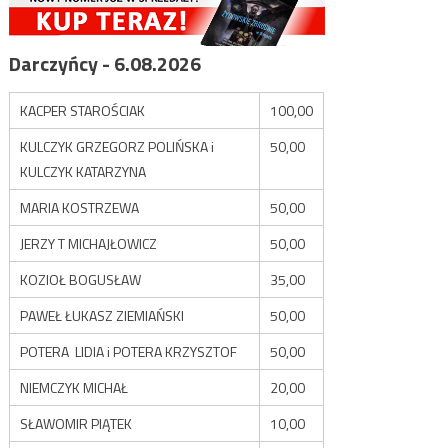
Darczyńcy - 6.08.2026
KACPER STAROŚCIAK
100,00
KULCZYK GRZEGORZ POLIŃSKA i
50,00
KULCZYK KATARZYNA
MARIA KOSTRZEWA
50,00
JERZY T MICHAJŁOWICZ
50,00
KOZIOŁ BOGUSŁAW
35,00
PAWEŁ ŁUKASZ ZIEMIAŃSKI
50,00
POTERA LIDIA i POTERA KRZYSZTOF
50,00
NIEMCZYK MICHAŁ
20,00
SŁAWOMIR PIĄTEK
10,00