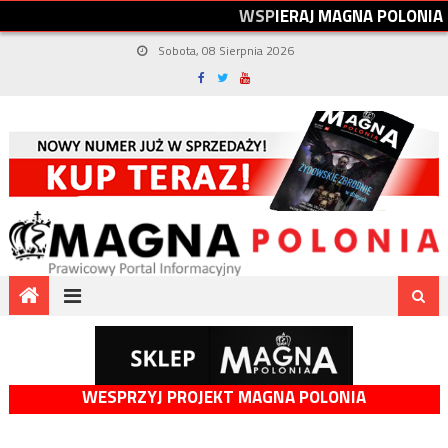
W
S
P
I
E
R
A
J
M
A
G
N
A
P
O
L
O
N
I
A
Sobota, 08 Sierpnia 2026
WESPRZYJ PROJEKT MAGNA POLONIA