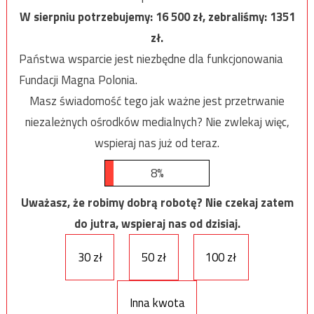
W sierpniu potrzebujemy:
16 500
zł, zebraliśmy:
1351
zł.
Państwa wsparcie jest niezbędne dla funkcjonowania
Fundacji Magna Polonia.
Masz świadomość tego jak ważne jest przetrwanie
niezależnych ośrodków medialnych? Nie zwlekaj więc,
wspieraj nas już od teraz.
8%
Uważasz, że robimy dobrą robotę? Nie czekaj zatem
do jutra, wspieraj nas od dzisiaj.
30 zł
50 zł
100 zł
Inna kwota