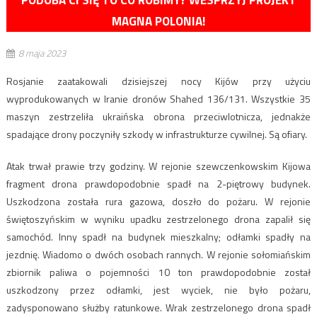
PODOBA CI SIĘ TO CO ROBIMY? WESPRZYJ PROJEKT
MAGNA POLONIA!
8 maja 2023
Rosjanie zaatakowali dzisiejszej nocy Kijów przy użyciu
wyprodukowanych w Iranie dronów Shahed 136/131. Wszystkie 35
maszyn zestrzeliła ukraińska obrona przeciwlotnicza, jednakże
spadające drony poczyniły szkody w infrastrukturze cywilnej. Są ofiary.
Atak trwał prawie trzy godziny. W rejonie szewczenkowskim Kijowa
fragment drona prawdopodobnie spadł na 2-piętrowy budynek.
Uszkodzona została rura gazowa, doszło do pożaru. W rejonie
świętoszyńskim w wyniku upadku zestrzelonego drona zapalił się
samochód. Inny spadł na budynek mieszkalny; odłamki spadły na
jezdnię. Wiadomo o dwóch osobach rannych. W rejonie sołomiańskim
zbiornik paliwa o pojemności 10 ton prawdopodobnie został
uszkodzony przez odłamki, jest wyciek, nie było pożaru,
zadysponowano służby ratunkowe. Wrak zestrzelonego drona spadł