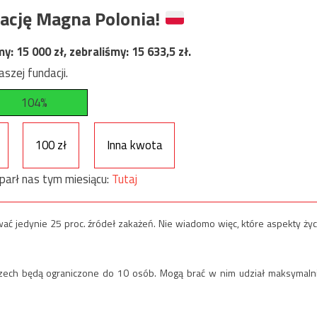
ację Magna Polonia!
my:
15 000
zł, zebraliśmy:
15 633,5
zł.
szej fundacji.
104%
100 zł
Inna kwota
parł nas tym miesiącu:
Tutaj
wać jedynie 25 proc. źródeł zakażeń. Nie wiadomo więc, które aspekty życ
czech będą ograniczone do 10 osób. Mogą brać w nim udział maksymaln