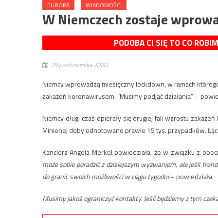
EUROPA
WIADOMOŚCI
W Niemczech zostaje wprowa
PODOBA CI SIĘ TO CO ROBI
29 października 2020
Niemcy wprowadzą miesięczny lockdown, w ramach którego za
zakażeń koronawirusem. “Musimy podjąć działania” – powie
Niemcy długi czas opierały się drugiej fali wzrostu zakażeń
Minionej doby odnotowano prawie 15 tys. przypadków. Łącz
Kanclerz Angela Merkel powiedziała, że w związku z obec
może sobie poradzić z dzisiejszym wyzwaniem, ale jeśli trend
do granic swoich możliwości w ciągu tygodni
– powiedziała.
Musimy jakoś ograniczyć kontakty. Jeśli będziemy z tym czekać