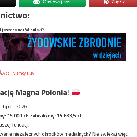
t
Obserwuj nas
Zapisz
nictwo:
t jeszcze naród polski?
ację Magna Polonia!
Lipiec 2026
my:
15 000
zł, zebraliśmy:
15 633,5
zł.
szej fundacji.
anie niezależnych ośrodków medialnych? Nie zwlekaj więc,