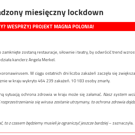
dzony miesięczny lockdown
MY? WESPRZYJ PROJEKT MAGNA POLONIA!
mknięte zostaną restauracje, siłownie i teatry, by odwrócić trend wzros
działa kanclerz Angela Merkel.
 koronawirusem. W ciągu ostatnich dni liczba zakażeń zaczęła się zwiększa
nie w kraju wykryto 464 239 zakażeń. 10 183 osoby zmarły.
ną sytuacją ochrona zdrowia w kraju może się załamać.
Nasz system wci
 rozprzestrzeniania się wirusa zostanie utrzymany, to ochrona zdrowia dojdz
, to z czasem będziemy musieli je ograniczyć jeszcze bardziej
– zaznaczyła.