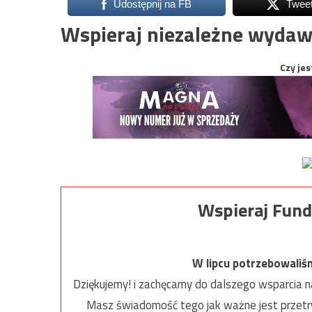
Udostępnij na FB
Twee
Wspieraj niezależne wydaw
Czy jes
Wspieraj Fund
W lipcu potrzebowaliś
Dziękujemy! i zachęcamy do dalszego wsparcia na
Masz świadomość tego jak ważne jest przetrw