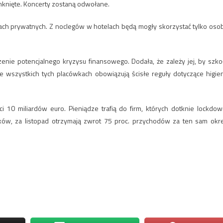
zamknięte. Koncerty zostaną odwołane.
elach prywatnych. Z noclegów w hotelach będą mogły skorzystać tylko oso
zenie potencjalnego kryzysu finansowego. Dodała, że zależy jej, by szko
We wszystkich tych placówkach obowiązują ścisłe reguły dotyczące higie
 10 miliardów euro. Pieniądze trafią do firm, których dotknie lockdow
ków, za listopad otrzymają zwrot 75 proc. przychodów za ten sam okr