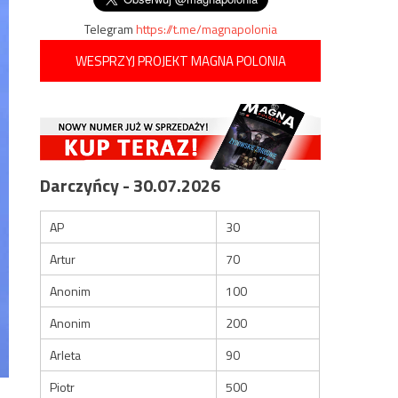
Telegram
https://t.me/magnapolonia
WESPRZYJ PROJEKT MAGNA POLONIA
Darczyńcy - 30.07.2026
AP
30
Artur
70
Anonim
100
Anonim
200
Arleta
90
Piotr
500