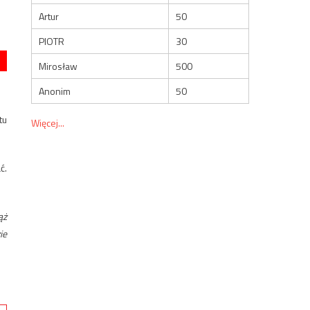
Artur
50
PIOTR
30
Mirosław
500
Anonim
50
tu
Więcej...
ć.
ąż
ie