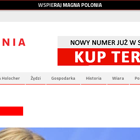
W
S
P
I
E
R
A
J
M
A
G
N
A
P
O
L
O
N
I
A
& Holocher
Żydzi
Gospodarka
Historia
Wiara
Po