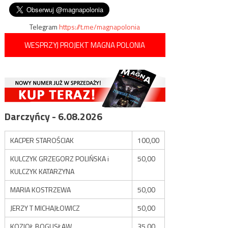
prezesa Towarzystwa
wpisu
Ukraińskiego
Telegram
https://t.me/magnapolonia
WESPRZYJ PROJEKT MAGNA POLONIA
Darczyńcy - 6.08.2026
KACPER STAROŚCIAK
100,00
KULCZYK GRZEGORZ POLIŃSKA i
50,00
KULCZYK KATARZYNA
MARIA KOSTRZEWA
50,00
JERZY T MICHAJŁOWICZ
50,00
KOZIOŁ BOGUSŁAW
35,00