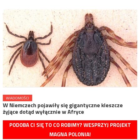
WIADOMOŚCI
W Niemczech pojawiły się gigantyczne kleszcze
żyjące dotąd wyłącznie w Afryce
PODOBA CI SIĘ TO CO ROBIMY? WESPRZYJ PROJEKT
MAGNA POLONIA!