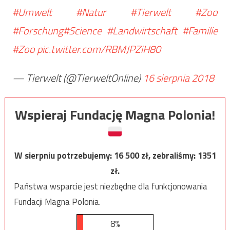
#Umwelt
#Natur
#Tierwelt
#Zoo
#Forschung
#Science
#Landwirtschaft
#Familie
#Zoo
pic.twitter.com/RBMJPZiH80
— Tierwelt (@TierweltOnline)
16 sierpnia 2018
Wspieraj Fundację Magna Polonia!
W sierpniu potrzebujemy:
16 500
zł, zebraliśmy:
1351
zł.
Państwa wsparcie jest niezbędne dla funkcjonowania
Fundacji Magna Polonia.
8%