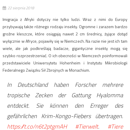
22 sierpnia 2018
Imigracja z Afryki dotyczy nie tylko ludzi. Wraz z nimi do Europy
przybywają także różnego rodzaju insekty. Ogromne i zarazem bardzo
groźne kleszcze, które osiągają nawet 2 cm średnicy, żyjące dotąd
wyłącznie w Afryce, pojawiły się w Niemczech. Na razie nie jest ich tam
wiele, ale jak podkreślają badacze, gigantyczne insekty mogą się
szybko rozprzestrzeniać. O ich obecności w Niemczech poinformowali
przedstawiciele Uniwersytetu Hohenheim i Instytutu Mikrobiologii
Federalnego Związku Sił Zbrojnych w Monachium.
In Deutschland haben Forscher mehrere
tropische Zecken der Gattung Hyalomma
entdeckt. Sie können den Erreger des
gefährlichen Krim-Kongo-Fiebers übertragen.
https://t.co/n6t2ptgmAH
#Tierwelt
.
#Tiere