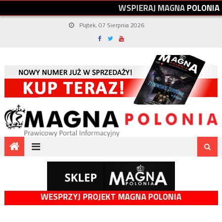
W
S
P
I
E
R
A
J
M
A
G
N
A
P
O
L
O
N
I
A
Piątek, 07 Sierpnia 2026
WESPRZYJ PROJEKT MAGNA POLONIA