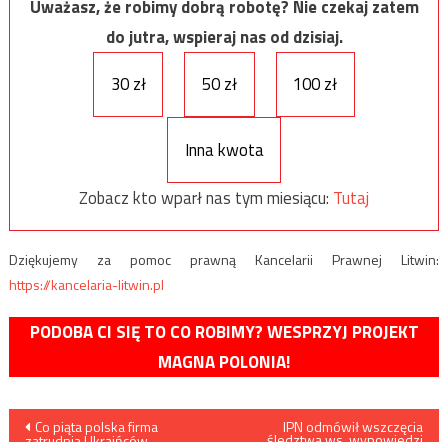
Uważasz, że robimy dobrą robotę? Nie czekaj zatem
do jutra, wspieraj nas od dzisiaj.
30 zł
50 zł
100 zł
Inna kwota
Zobacz kto wparł nas tym miesiącu:
Tutaj
Dziękujemy za pomoc prawną Kancelarii Prawnej Litwin:
https://kancelaria-litwin.pl
PODOBA CI SIĘ TO CO ROBIMY? WESPRZYJ PROJEKT
MAGNA POLONIA!
Nawigacja
Co piąta polska firma
IPN odmówił wszczęcia
śledztwa ws. wypowiedzi
zatrudnia Ukraińców