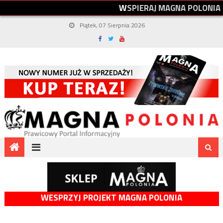
W
S
P
I
E
R
A
J
M
A
G
N
A
P
O
L
O
N
I
A
Piątek, 07 Sierpnia 2026
WESPRZYJ PROJEKT MAGNA POLONIA