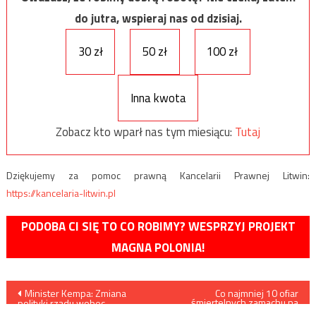
do jutra, wspieraj nas od dzisiaj.
30 zł
50 zł
100 zł
Inna kwota
Zobacz kto wparł nas tym miesiącu:
Tutaj
Dziękujemy za pomoc prawną Kancelarii Prawnej Litwin:
https://kancelaria-litwin.pl
PODOBA CI SIĘ TO CO ROBIMY? WESPRZYJ PROJEKT
MAGNA POLONIA!
Nawigacja
Minister Kempa: Zmiana
Co najmniej 10 ofiar
śmiertelnych zamachu na
polityki rządu wobec
kościół w Egipcie
uchodźców byłaby bardzo