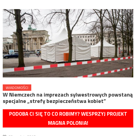
WIADOMOŚCI
W Niemczech na imprezach sylwestrowych powstaną
specjalne „strefy bezpieczeństwa kobiet”
PODOBA CI SIĘ TO CO ROBIMY? WESPRZYJ PROJEKT
MAGNA POLONIA!