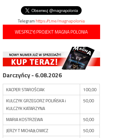
wpisu
nierozważna
Telegram
https://t.me/magnapolonia
WESPRZYJ PROJEKT MAGNA POLONIA
Darczyńcy - 6.08.2026
KACPER STAROŚCIAK
100,00
KULCZYK GRZEGORZ POLIŃSKA i
50,00
KULCZYK KATARZYNA
MARIA KOSTRZEWA
50,00
JERZY T MICHAJŁOWICZ
50,00