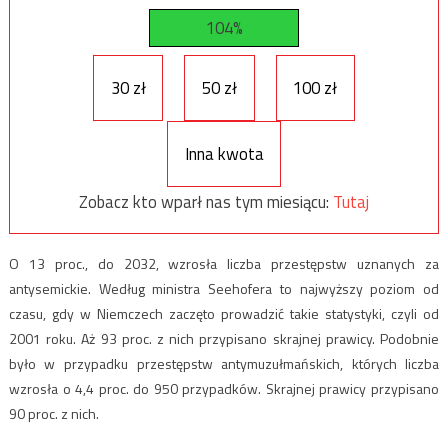
104%
30 zł
50 zł
100 zł
Inna kwota
Zobacz kto wparł nas tym miesiącu:
Tutaj
O 13 proc., do 2032, wzrosła liczba przestępstw uznanych za
antysemickie. Według ministra Seehofera to najwyższy poziom od
czasu, gdy w Niemczech zaczęto prowadzić takie statystyki, czyli od
2001 roku. Aż 93 proc. z nich przypisano skrajnej prawicy. Podobnie
było w przypadku przestępstw antymuzułmańskich, których liczba
wzrosła o 4,4 proc. do 950 przypadków. Skrajnej prawicy przypisano
90 proc. z nich.