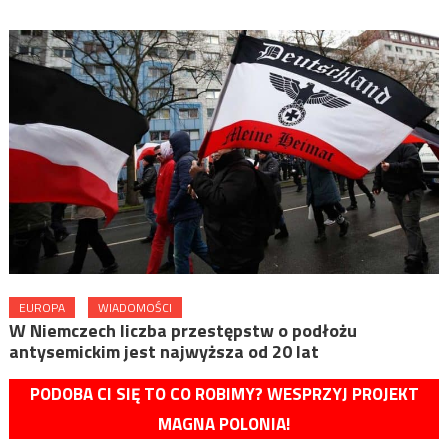
EUROPA
WIADOMOŚCI
W Niemczech liczba przestępstw o podłożu
antysemickim jest najwyższa od 20 lat
PODOBA CI SIĘ TO CO ROBIMY? WESPRZYJ PROJEKT
MAGNA POLONIA!