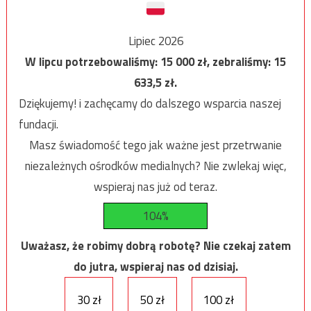
Lipiec 2026
W lipcu potrzebowaliśmy:
15 000
zł, zebraliśmy:
15
633,5
zł.
Dziękujemy! i zachęcamy do dalszego wsparcia naszej
fundacji.
Masz świadomość tego jak ważne jest przetrwanie
niezależnych ośrodków medialnych? Nie zwlekaj więc,
wspieraj nas już od teraz.
104%
Uważasz, że robimy dobrą robotę? Nie czekaj zatem
do jutra, wspieraj nas od dzisiaj.
30 zł
50 zł
100 zł