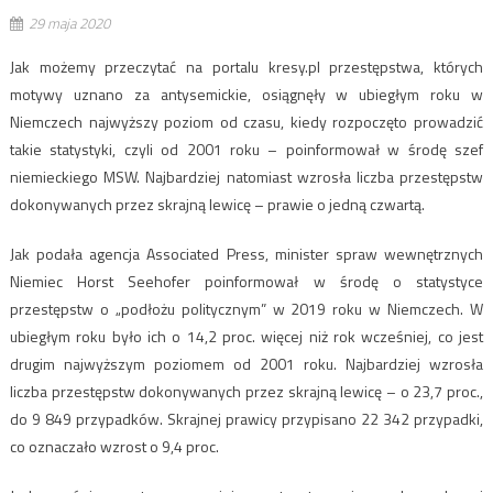
29 maja 2020
Jak możemy przeczytać na portalu kresy.pl przestępstwa, których
motywy uznano za antysemickie, osiągnęły w ubiegłym roku w
Niemczech najwyższy poziom od czasu, kiedy rozpoczęto prowadzić
takie statystyki, czyli od 2001 roku – poinformował w środę szef
niemieckiego MSW. Najbardziej natomiast wzrosła liczba przestępstw
dokonywanych przez skrajną lewicę – prawie o jedną czwartą.
Jak podała agencja Associated Press, minister spraw wewnętrznych
Niemiec Horst Seehofer poinformował w środę o statystyce
przestępstw o „podłożu politycznym” w 2019 roku w Niemczech. W
ubiegłym roku było ich o 14,2 proc. więcej niż rok wcześniej, co jest
drugim najwyższym poziomem od 2001 roku. Najbardziej wzrosła
liczba przestępstw dokonywanych przez skrajną lewicę – o 23,7 proc.,
do 9 849 przypadków. Skrajnej prawicy przypisano 22 342 przypadki,
co oznaczało wzrost o 9,4 proc.