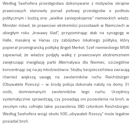
Według Seehofera przestępstwa dokonywane z motywów skrajnie
prawicowych stanowiły ponad połowę przestępstw o podłożu
politycznym i budzą one „wielkie zaniepokojenie” niemieckich władz.
Minister mówił, że prawicowi ekstremiści pozostawili w Niemczech w
ubiegłym roku „krwawy ślad”, przypominając atak na synagogę w
Halle, masakrę w Hanau czy zabójstwo lokalnego polityka, który
popierał proimigrancką politykę Angeli Merkel. Szef niemieckiego MSW
zapewniał, że władze podjęły walkę z prawicowym ekstremizmem
zwiększając inwigilację partii Alternatywa dla Niemiec, szczególnie
koncentrując się na jej młodzieżówce. Służby bezpieczeństwa zwracają
również większą uwagę na zwolenników ruchu Reichsbürger
(Obywatele Rzeszy) – w środę policja dokonała naloty na domy 31
osób, domniemanych zwolenników tego ruchu. Urzędnicy
systematycznie sprawdzają, czy posiadają oni pozwolenia na broń; w
zeszłym roku cofnięto takie pozwolenia 380 członkom Reichsbürger.
Według Seehofera wciąż około 500 „obywateli Rzeszy” może legalnie
posiadać broń.