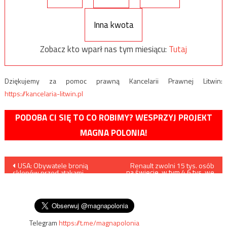
Inna kwota
Zobacz kto wparł nas tym miesiącu:
Tutaj
Dziękujemy za pomoc prawną Kancelarii Prawnej Litwin:
https://kancelaria-litwin.pl
PODOBA CI SIĘ TO CO ROBIMY? WESPRZYJ PROJEKT
MAGNA POLONIA!
Nawigacja
USA: Obywatele bronią
Renault zwolni 15 tys. osób
na świecie, w tym 4,6 tys. we
sklepów przed atakami
Francji
wpisu
murzyńskich band, które
wyległy na ulice po śmierci
Floyda
Telegram
https://t.me/magnapolonia