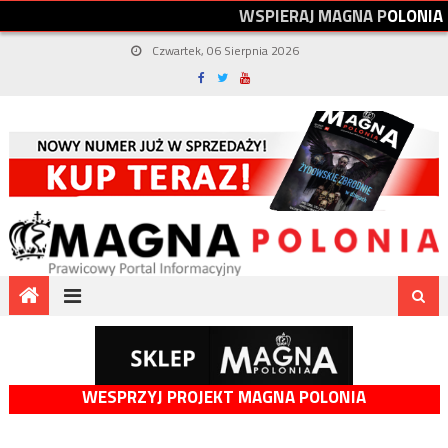
W
S
P
I
E
R
A
J
M
A
G
N
A
P
O
L
O
N
I
A
Czwartek, 06 Sierpnia 2026
WESPRZYJ PROJEKT MAGNA POLONIA