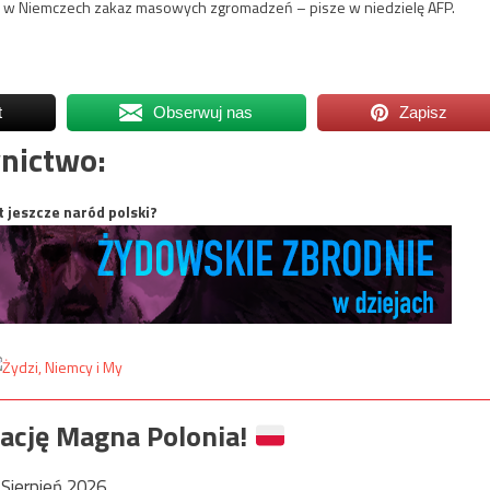
e w Niemczech zakaz masowych zgromadzeń – pisze w niedzielę AFP.
t
Obserwuj nas
Zapisz
nictwo:
t jeszcze naród polski?
ację Magna Polonia!
Sierpień 2026