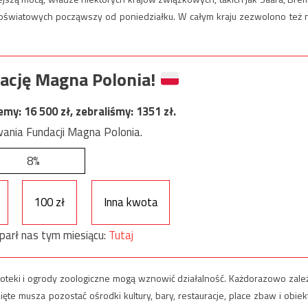
 oświatowych począwszy od poniedziałku. W całym kraju zezwolono też 
ację Magna Polonia!
jemy:
16 500
zł, zebraliśmy:
1351
zł.
ania Fundacji Magna Polonia.
8%
100 zł
Inna kwota
parł nas tym miesiącu:
Tutaj
iblioteki i ogrody zoologiczne mogą wznowić działalność. Każdorazowo zale
te musza pozostać ośrodki kultury, bary, restauracje, place zbaw i obiek