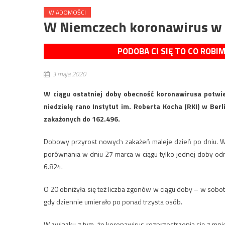
WIADOMOŚCI
W Niemczech koronawirus w
PODOBA CI SIĘ TO CO ROBI
3 maja 2020
W ciągu ostatniej doby obecność koronawirusa potw
niedzielę rano Instytut im. Roberta Kocha (RKI) w Ber
zakażonych do 162.496.
Dobowy przyrost nowych zakażeń maleje dzień po dniu. W 
porównania w dniu 27 marca w ciągu tylko jednej doby od
6.824.
O 20 obniżyła się też liczba zgonów w ciągu doby – w sobo
gdy dziennie umierało po ponad trzysta osób.
W związku z tym, że koronawirus rozprzestrzenia się z mni