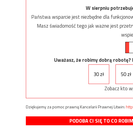
W sierpniu potrzebu
Państwa wsparcie jest niezbędne dla funkcjonow
Masz świadomość tego jak ważne jest przetrw
wspie
Uważasz, że robimy dobrą robotę? Ni
30 zł
50 zł
Zobacz kto w
Dziękujemy za pomoc prawną Kancelarii Prawnej Litwin:
http
PODOBA CI SIĘ TO CO ROBI