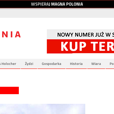
W
S
P
I
E
R
A
J
M
A
G
N
A
P
O
L
O
N
I
A
& Holocher
Żydzi
Gospodarka
Historia
Wiara
Po