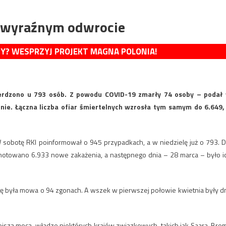
 wyraźnym odwrocie
MY? WESPRZYJ PROJEKT MAGNA POLONIA!
ierdzono u 793 osób. Z powodu COVID-19 zmarły 74 osoby – podał
linie. Łączna liczba ofiar śmiertelnych wzrosła tym samym do 6.649,
sobotę RKI poinformował o 945 przypadkach, a w niedzielę już o 793. D
notowano 6.933 nowe zakażenia, a następnego dnia – 28 marca – było i
tę była mowa o 94 zgonach. A wszek w pierwszej połowie kwietnia były dn
ejszą mocą, władze niektórych krajów związkowych, takich jak Saara, Bre