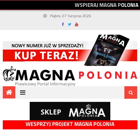
W
S
P
I
E
R
A
J
M
A
G
N
A
P
O
L
O
N
I
A
Piątek, 07 Sierpnia 2026
WESPRZYJ PROJEKT MAGNA POLONIA