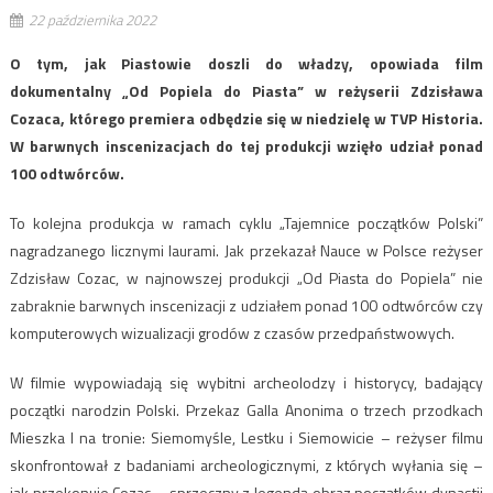
22 października 2022
O tym, jak Piastowie doszli do władzy, opowiada film
dokumentalny „Od Popiela do Piasta” w reżyserii Zdzisława
Cozaca, którego premiera odbędzie się w niedzielę w TVP Historia.
W barwnych inscenizacjach do tej produkcji wzięło udział ponad
100 odtwórców.
To kolejna produkcja w ramach cyklu „Tajemnice początków Polski”
nagradzanego licznymi laurami. Jak przekazał Nauce w Polsce reżyser
Zdzisław Cozac, w najnowszej produkcji „Od Piasta do Popiela” nie
zabraknie barwnych inscenizacji z udziałem ponad 100 odtwórców czy
komputerowych wizualizacji grodów z czasów przedpaństwowych.
W filmie wypowiadają się wybitni archeolodzy i historycy, badający
początki narodzin Polski. Przekaz Galla Anonima o trzech przodkach
Mieszka I na tronie: Siemomyśle, Lestku i Siemowicie – reżyser filmu
skonfrontował z badaniami archeologicznymi, z których wyłania się –
jak przekonuje Cozac – sprzeczny z legendą obraz początków dynastii