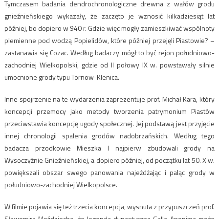
Tymczasem badania dendrochronologiczne drewna z wałów grodu
gnieźnieńskiego wykazały, że zaczęto je wznosić kilkadziesiąt lat
później, bo dopiero w 940 r. Gdzie więc mogły zamieszkiwać wspólnoty
plemienne pod wodzą Popielidów, które później przejęli Piastowie? –
zastanawia się Cozac. Według badaczy mógł to być rejon południowo-
zachodniej Wielkopolski, gdzie od II połowy IX w. powstawały silnie
umocnione grody typu Tornow-Klenica.
Inne spojrzenie na te wydarzenia zaprezentuje prof. Michał Kara, który
koncepcji przemocy jako metody tworzenia patrymonium Piastów
przeciwstawia koncepcję ugody społecznej. Jej podstawą jest przyjęcie
innej chronologii spalenia grodów nadobrzańskich. Według tego
badacza przodkowie Mieszka I najpierw zbudowali grody na
Wysoczyźnie Gnieźnieńskiej, a dopiero później, od początku lat 50. X w.
powiększali obszar swego panowania najeżdżając i paląc grody w
południowo-zachodniej Wielkopolsce.
W filmie pojawia się też trzecia koncepcja, wysnuta z przypuszczeń prof.
Sławomira Moździocha, że legenda dynastyczna Galla Anonima może