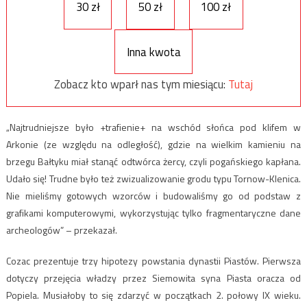
30 zł
50 zł
100 zł
Inna kwota
Zobacz kto wparł nas tym miesiącu:
Tutaj
„Najtrudniejsze było +trafienie+ na wschód słońca pod klifem w
Arkonie (ze względu na odległość), gdzie na wielkim kamieniu na
brzegu Bałtyku miał stanąć odtwórca żercy, czyli pogańskiego kapłana.
Udało się! Trudne było też zwizualizowanie grodu typu Tornow-Klenica.
Nie mieliśmy gotowych wzorców i budowaliśmy go od podstaw z
grafikami komputerowymi, wykorzystując tylko fragmentaryczne dane
archeologów” – przekazał.
Cozac prezentuje trzy hipotezy powstania dynastii Piastów. Pierwsza
dotyczy przejęcia władzy przez Siemowita syna Piasta oracza od
Popiela. Musiałoby to się zdarzyć w początkach 2. połowy IX wieku.