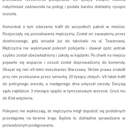
natychmiast zadzwoniła na policję i podała bardzo dokładny rysopis
oszusta.
Komunikat o tym zdarzeniu trafił do wszystkich patroli w mieście.
Rozpoczęły się poszukiwania mężczyzny. Został on zauważony przez
dzielnicowego, gdy wsiadał już do taksówki na ul. Towarowej.
Mężczyzna nie wykonywał poleceń policjanta i stawiał opór, jednak
szybko został obezwładniony i zakuty w kajdanki. Po chwili na miejscu
pojawiło się wsparcie i oszust został doprowadzony do komendy.
Okazał się nim 49-letni mieszkaniec Warszawy. Stróże prawa znaleźli
przy nim przekazane przez seniorkę 20 tysięcy złotych. 49-latek trafił
do policyjnego aresztu, a następnego dnia usłyszał zarzuty. Decyzją
sądu najbliższe 3 miesiące spędzi w tymczasowym areszcie. Grozi mu
do 8 lat więzienia.
Policjanci nie wykluczają, że mężczyzna mógł dopuścić się podobnych
przestępstw na terenie kraju. Będzie to dokładnie sprawdzane w
prowadzonym postępowaniu.