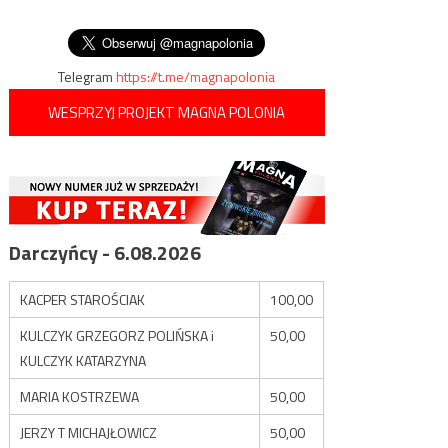
masywem górskim w
wpisu
walkę w biały dzień, na
północnym Iraku
oczach wielu ludzi
Telegram
https://t.me/magnapolonia
WESPRZYJ PROJEKT MAGNA POLONIA
Darczyńcy - 6.08.2026
KACPER STAROŚCIAK
100,00
KULCZYK GRZEGORZ POLIŃSKA i
50,00
KULCZYK KATARZYNA
MARIA KOSTRZEWA
50,00
JERZY T MICHAJŁOWICZ
50,00