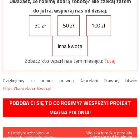
Uważasz, że robimy dobrą robotę? Nie czekaj zatem
do jutra, wspieraj nas od dzisiaj.
30 zł
50 zł
100 zł
Inna kwota
Zobacz kto wparł nas tym miesiącu:
Tutaj
Dziękujemy za pomoc prawną Kancelarii Prawnej Litwin:
https://kancelaria-litwin.pl
PODOBA CI SIĘ TO CO ROBIMY? WESPRZYJ PROJEKT
MAGNA POLONIA!
Nawigacja
Londyn: uzbrojeni w
Wojska tureckie przejęły
kontrolę nad kolejnym
maczety mężczyźni toczyli