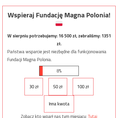
Wspieraj Fundację Magna Polonia!
W sierpniu potrzebujemy:
16 500
zł, zebraliśmy:
1351
zł.
Państwa wsparcie jest niezbędne dla funkcjonowania
Fundacji Magna Polonia.
8%
30 zł
50 zł
100 zł
Inna kwota
Zobacz kto wparł nas tym miesiącu:
Tutaj