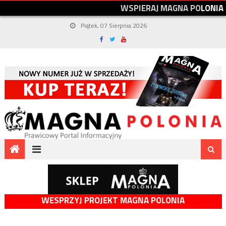
W
S
P
I
E
R
A
J
M
A
G
N
A
P
O
L
O
N
I
A
Piątek, 07 Sierpnia 2026
WESPRZYJ PROJEKT MAGNA POLONIA