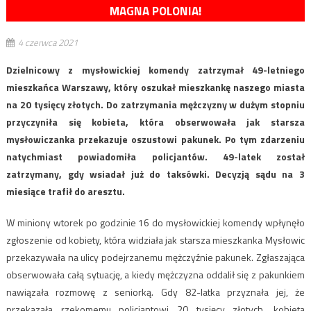
MAGNA POLONIA!
4 czerwca 2021
Dzielnicowy z mysłowickiej komendy zatrzymał 49-letniego
mieszkańca Warszawy, który oszukał mieszkankę naszego miasta
na 20 tysięcy złotych. Do zatrzymania mężczyzny w dużym stopniu
przyczyniła się kobieta, która obserwowała jak starsza
mysłowiczanka przekazuje oszustowi pakunek. Po tym zdarzeniu
natychmiast powiadomiła policjantów. 49-latek został
zatrzymany, gdy wsiadał już do taksówki. Decyzją sądu na 3
miesiące trafił do aresztu.
W miniony wtorek po godzinie 16 do mysłowickiej komendy wpłynęło
zgłoszenie od kobiety, która widziała jak starsza mieszkanka Mysłowic
przekazywała na ulicy podejrzanemu mężczyźnie pakunek. Zgłaszająca
obserwowała całą sytuację, a kiedy mężczyzna oddalił się z pakunkiem
nawiązała rozmowę z seniorką. Gdy 82-latka przyznała jej, że
przekazała rzekomemu policjantowi 20 tysięcy złotych, kobieta