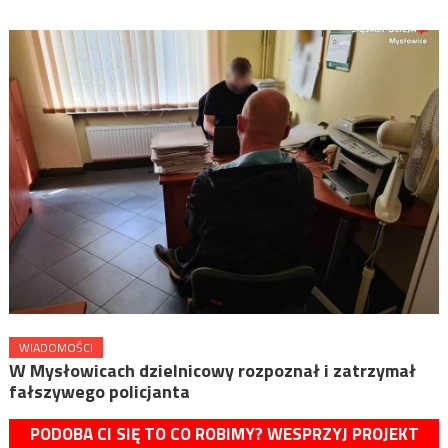
WIADOMOŚCI
W Mysłowicach dzielnicowy rozpoznał i zatrzymał
fałszywego policjanta
PODOBA CI SIĘ TO CO ROBIMY? WESPRZYJ PROJEKT