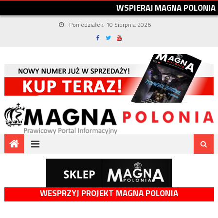
W
S
P
I
E
R
A
J
M
A
G
N
A
P
O
L
O
N
I
A
Poniedziałek, 10 Sierpnia 2026
WESPRZYJ PROJEKT MAGNA POLONIA