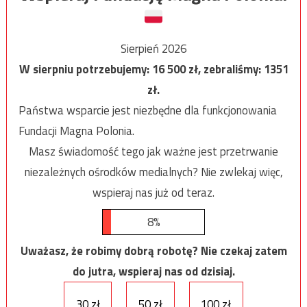
Sierpień 2026
W sierpniu potrzebujemy:
16 500
zł, zebraliśmy:
1351
zł.
Państwa wsparcie jest niezbędne dla funkcjonowania
Fundacji Magna Polonia.
Masz świadomość tego jak ważne jest przetrwanie
niezależnych ośrodków medialnych? Nie zwlekaj więc,
wspieraj nas już od teraz.
8%
Uważasz, że robimy dobrą robotę? Nie czekaj zatem
do jutra, wspieraj nas od dzisiaj.
30 zł
50 zł
100 zł