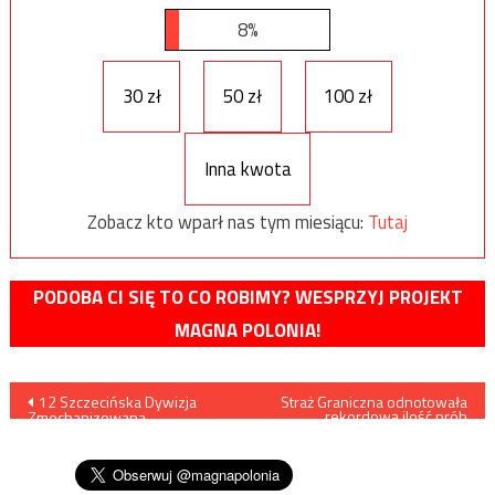
8%
30 zł
50 zł
100 zł
Inna kwota
Zobacz kto wparł nas tym miesiącu:
Tutaj
PODOBA CI SIĘ TO CO ROBIMY? WESPRZYJ PROJEKT
MAGNA POLONIA!
Nawigacja
12 Szczecińska Dywizja
Straż Graniczna odnotowała
rekordową ilość prób
Zmechanizowana
nielegalnego przekroczenia
wpisu
przemieszcza się z zachodu
granicy
na wschód