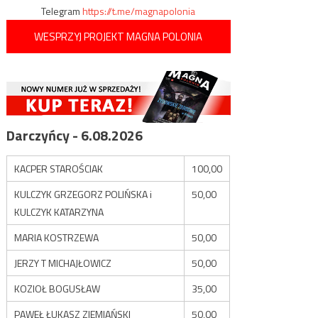
Telegram
https://t.me/magnapolonia
WESPRZYJ PROJEKT MAGNA POLONIA
Darczyńcy - 6.08.2026
KACPER STAROŚCIAK
100,00
KULCZYK GRZEGORZ POLIŃSKA i
50,00
KULCZYK KATARZYNA
MARIA KOSTRZEWA
50,00
JERZY T MICHAJŁOWICZ
50,00
KOZIOŁ BOGUSŁAW
35,00
PAWEŁ ŁUKASZ ZIEMIAŃSKI
50,00