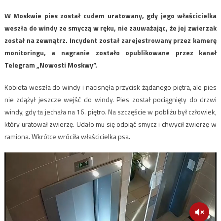
W Moskwie pies został cudem uratowany, gdy jego właścicielka
weszła do windy ze smyczą w ręku, nie zauważając, że jej zwierzak
został na zewnątrz. Incydent został zarejestrowany przez kamerę
monitoringu, a nagranie zostało opublikowane przez kanał
Telegram „Nowosti Moskwy”.
Kobieta weszła do windy i nacisnęła przycisk żądanego piętra, ale pies
nie zdążył jeszcze wejść do windy. Pies został pociągnięty do drzwi
windy, gdy ta jechała na 16. piętro. Na szczęście w pobliżu był człowiek,
który uratował zwierzę. Udało mu się odpiąć smycz i chwycił zwierzę w
ramiona. Wkrótce wróciła właścicielka psa.