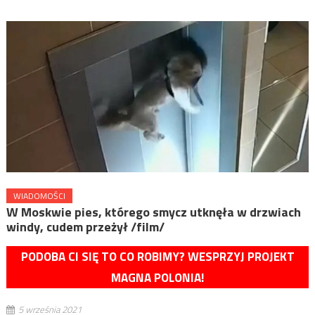
WIADOMOŚCI
W Moskwie pies, którego smycz utknęła w drzwiach
windy, cudem przeżył /film/
PODOBA CI SIĘ TO CO ROBIMY? WESPRZYJ PROJEKT
MAGNA POLONIA!
5 września 2021