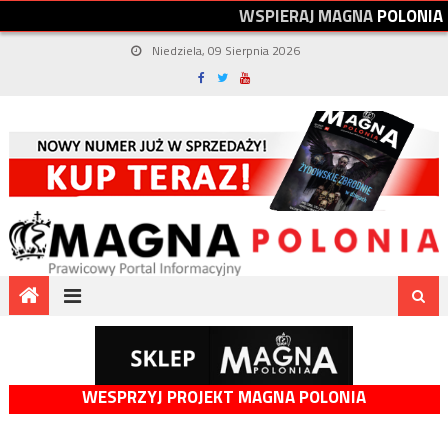
W
S
P
I
E
R
A
J
M
A
G
N
A
P
O
L
O
N
I
A
Niedziela, 09 Sierpnia 2026
WESPRZYJ PROJEKT MAGNA POLONIA