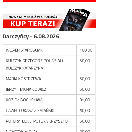
Darczyńcy - 6.08.2026
KACPER STAROŚCIAK
100,00
KULCZYK GRZEGORZ POLIŃSKA i
50,00
KULCZYK KATARZYNA
MARIA KOSTRZEWA
50,00
JERZY T MICHAJŁOWICZ
50,00
KOZIOŁ BOGUSŁAW
35,00
PAWEŁ ŁUKASZ ZIEMIAŃSKI
50,00
POTERA LIDIA i POTERA KRZYSZTOF
50,00
NIEMCZYK MICHAŁ
20,00