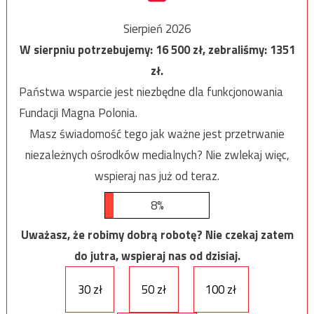
Sierpień 2026
W sierpniu potrzebujemy:
16 500
zł, zebraliśmy:
1351
zł.
Państwa wsparcie jest niezbędne dla funkcjonowania
Fundacji Magna Polonia.
Masz świadomość tego jak ważne jest przetrwanie
niezależnych ośrodków medialnych? Nie zwlekaj więc,
wspieraj nas już od teraz.
8%
Uważasz, że robimy dobrą robotę? Nie czekaj zatem
do jutra, wspieraj nas od dzisiaj.
30 zł
50 zł
100 zł