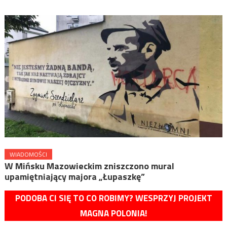
WIADOMOŚCI
W Mińsku Mazowieckim zniszczono mural
upamiętniający majora „Łupaszkę”
PODOBA CI SIĘ TO CO ROBIMY? WESPRZYJ PROJEKT
MAGNA POLONIA!