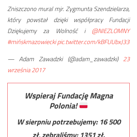
Zniszczono mural mjr. Zygmunta Szendzielarza,
który powstał dzięki współpracy Fundacji
Dziękujemy za Wolność i
@NIEZLOMNY
#mińskmazowiecki
pic.twitter.com/kBFUUbxJ33
— Adam Zawadzki (@adam_zawadzki)
23
września 2017
Wspieraj Fundację Magna
Polonia!
W sierpniu potrzebujemy:
16 500
zł, zebraliśmy:
1351
zł.