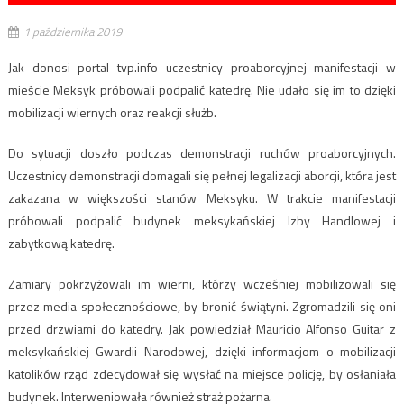
1 października 2019
Jak donosi portal tvp.info uczestnicy proaborcyjnej manifestacji w
mieście Meksyk próbowali podpalić katedrę. Nie udało się im to dzięki
mobilizacji wiernych oraz reakcji służb.
Do sytuacji doszło podczas demonstracji ruchów proaborcyjnych.
Uczestnicy demonstracji domagali się pełnej legalizacji aborcji, która jest
zakazana w większości stanów Meksyku. W trakcie manifestacji
próbowali podpalić budynek meksykańskiej Izby Handlowej i
zabytkową katedrę.
Zamiary pokrzyżowali im wierni, którzy wcześniej mobilizowali się
przez media społecznościowe, by bronić świątyni. Zgromadzili się oni
przed drzwiami do katedry. Jak powiedział Mauricio Alfonso Guitar z
meksykańskiej Gwardii Narodowej, dzięki informacjom o mobilizacji
katolików rząd zdecydował się wysłać na miejsce policję, by osłaniała
budynek. Interweniowała również straż pożarna.