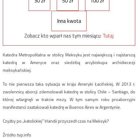
30 zł
50 zł
100 zł
Inna kwota
Zobacz kto wparł nas tym miesiącu:
Tutaj
Katedra Metropolitalna w stolicy Meksyku jest największą i najstarszą
katedrą w Ameryce oraz siedzibą arcybiskupa archidiecezji
meksykańskiej.
To nie pierwsza taka sytuacja w kraju Ameryki Łacińskiej. W 2013 r.
zwolennicy aborcji zdemolowali katedrę w stolicy Chile – Santiago, do
której wtargnęli w trakcie mszy. W tym samym roku proaborcyjni
manifestanci zaatakowali katedrę w Buenos Aires w Argentynie.
Czyżby po „katolickiej” Irlandii przyszedł czas na Meksyk?
Źródło: tvp.info