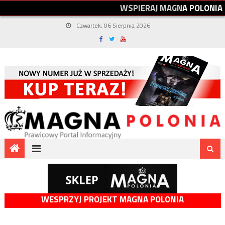
W
S
P
I
E
R
A
J
M
A
G
N
A
P
O
L
O
N
I
A
Czwartek, 06 Sierpnia 2026
WESPRZYJ PROJEKT MAGNA POLONIA