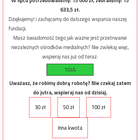
W lipcu potrzebowaliśmy:
15 000
zł, zebraliśmy:
15
633,5
zł.
Dziękujemy! i zachęcamy do dalszego wsparcia naszej
fundacji.
Masz świadomość tego jak ważne jest przetrwanie
niezależnych ośrodków medialnych? Nie zwlekaj więc,
wspieraj nas już od teraz.
104%
Uważasz, że robimy dobrą robotę? Nie czekaj zatem
do jutra, wspieraj nas od dzisiaj.
30 zł
50 zł
100 zł
Inna kwota