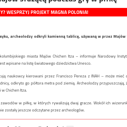
MY? WESPRZYJ PROJEKT MAGNA POLONIA!
yku, archeolodzy odkryli kamienną tablicę, używaną w przez Majów
olumbijskiego miasta Majów Chichen Itza – informuje Narodowy Instyt
o jest wpisane na listę światowego dziedzictwa Unesco.
zacują naukowcy kierowani przez Francisco Pereza z INAH – może mieć 
dnicy, odkryto go półtora metra pod ziemią. Archeolodzy przypuszczają, 
i w Chichen Itza.
zawodów w piłkę, w których rywalizują dwaj gracze. Wokół ich wizerun
nie zostały jeszcze odczytane przez archeologów.