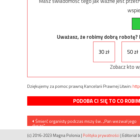
Masz świadomość tego jak ważne jest przetrw
wspie
Uważasz, że robimy dobrą robotę? Ni
30 zł
50 zł
Zobacz kto w
Dziękujemy za pomoc prawną Kancelarii Prawnej Litwin:
http
PODOBA CI SIĘ TO CO ROBI
Nawigacja
Śmierć organisty podczas mszy św. „Pan wezwał jego
duszę”
wpisu
(c) 2016-2023 Magna Polonia
|
Polityka prywatności
|
Editorial 