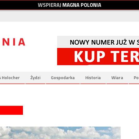
W
S
P
I
E
R
A
J
M
A
G
N
A
P
O
L
O
N
I
A
& Holocher
Żydzi
Gospodarka
Historia
Wiara
Po