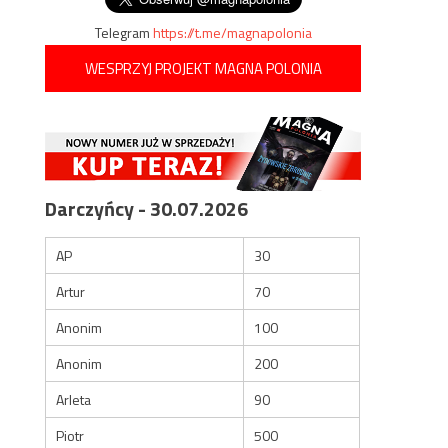
Telegram
https://t.me/magnapolonia
WESPRZYJ PROJEKT MAGNA POLONIA
Darczyńcy - 30.07.2026
AP
30
Artur
70
Anonim
100
Anonim
200
Arleta
90
Piotr
500