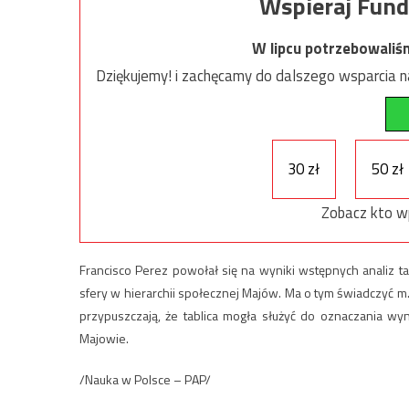
Wspieraj Fund
W lipcu potrzebowaliś
Dziękujemy! i zachęcamy do dalszego wsparcia na
30 zł
50 zł
Zobacz kto w
Francisco Perez powołał się na wyniki wstępnych analiz t
sfery w hierarchii społecznej Majów. Ma o tym świadczyć m.
przypuszczają, że tablica mogła służyć do oznaczania wyni
Majowie.
/Nauka w Polsce – PAP/