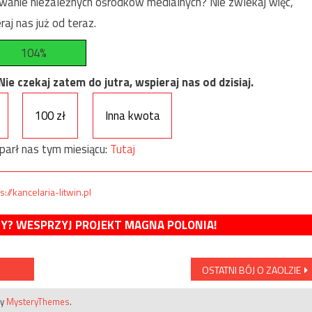
anie niezależnych ośrodków medialnych? Nie zwlekaj więc,
raj nas już od teraz.
104%
e czekaj zatem do jutra, wspieraj nas od dzisiaj.
100 zł
Inna kwota
parł nas tym miesiącu:
Tutaj
s://kancelaria-litwin.pl
MY? WESPRZYJ PROJEKT MAGNA POLONIA!
OSTATNI BÓJ O ZAOLZIE
by
MysteryThemes
.