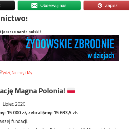
t
Obserwuj nas
Zapisz
nictwo:
t jeszcze naród polski?
ację Magna Polonia!
Lipiec 2026
my:
15 000
zł, zebraliśmy:
15 633,5
zł.
szej fundacji.