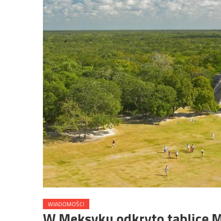
WIADOMOŚCI
W Meksyku odkryto tablicę M