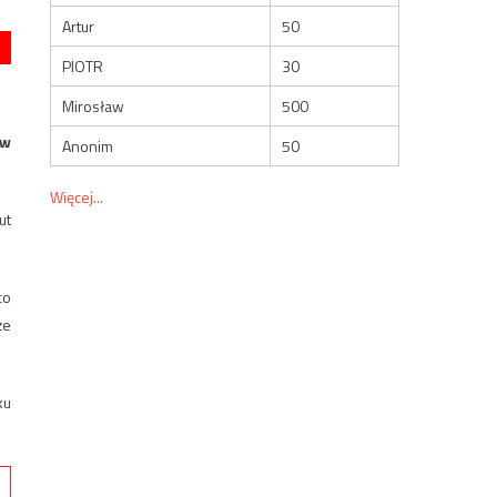
Artur
50
PIOTR
30
Mirosław
500
 w
Anonim
50
Więcej...
ut
co
że
ku