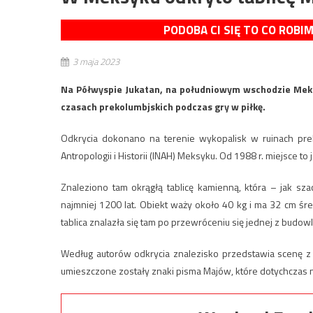
PODOBA CI SIĘ TO CO ROBI
3 maja 2023
Na Półwyspie Jukatan, na południowym wschodzie Meks
czasach prekolumbjskich podczas gry w piłkę.
Odkrycia dokonano na terenie wykopalisk w ruinach prek
Antropologii i Historii (INAH) Meksyku. Od 1988 r. miejsce t
Znaleziono tam okrągłą tablicę kamienną, która – jak s
najmniej 1200 lat. Obiekt waży około 40 kg i ma 32 cm śre
tablica znalazła się tam po przewróceniu się jednej z budowl
Według autorów odkrycia znalezisko przedstawia scenę z 
umieszczone zostały znaki pisma Majów, które dotychczas 