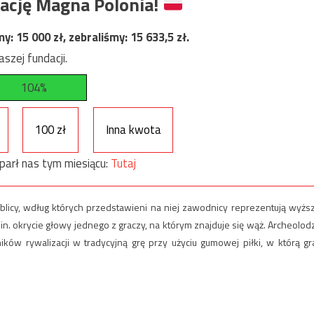
ację Magna Polonia!
my:
15 000
zł, zebraliśmy:
15 633,5
zł.
szej fundacji.
104%
100 zł
Inna kwota
parł nas tym miesiącu:
Tutaj
ablicy, wdług których przedstawieni na niej zawodnicy reprezentują wyżs
in. okrycie głowy jednego z graczy, na którym znajduje się wąż. Archeolod
ków rywalizacji w tradycyjną grę przy użyciu gumowej piłki, w którą gra