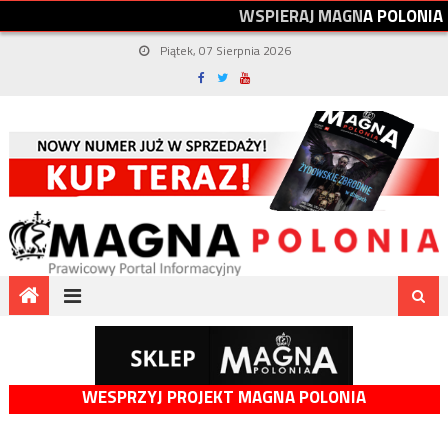
W
S
P
I
E
R
A
J
M
A
G
N
A
P
O
L
O
N
I
A
Piątek, 07 Sierpnia 2026
WESPRZYJ PROJEKT MAGNA POLONIA