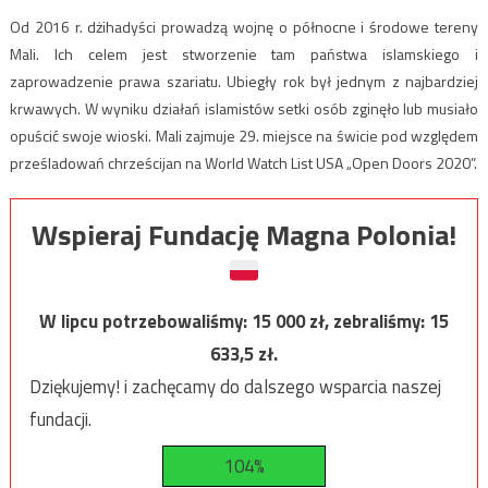
Od 2016 r. dżihadyści prowadzą wojnę o północne i środowe tereny
Mali. Ich celem jest stworzenie tam państwa islamskiego i
zaprowadzenie prawa szariatu. Ubiegły rok był jednym z najbardziej
krwawych. W wyniku działań islamistów setki osób zginęło lub musiało
opuścić swoje wioski. Mali zajmuje 29. miejsce na świcie pod względem
prześladowań chrześcijan na World Watch List USA „Open Doors 2020”.
Wspieraj Fundację Magna Polonia!
W lipcu potrzebowaliśmy:
15 000
zł, zebraliśmy:
15
633,5
zł.
Dziękujemy! i zachęcamy do dalszego wsparcia naszej
fundacji.
104%