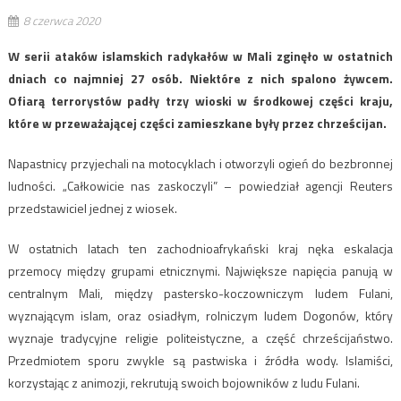
8 czerwca 2020
W serii ataków islamskich radykałów w Mali zginęło w ostatnich
dniach co najmniej 27 osób. Niektóre z nich spalono żywcem.
Ofiarą terrorystów padły trzy wioski w środkowej części kraju,
które w przeważającej części zamieszkane były przez chrześcijan.
Napastnicy przyjechali na motocyklach i otworzyli ogień do bezbronnej
ludności. „Całkowicie nas zaskoczyli” – powiedział agencji Reuters
przedstawiciel jednej z wiosek.
W ostatnich latach ten zachodnioafrykański kraj nęka eskalacja
przemocy między grupami etnicznymi. Największe napięcia panują w
centralnym Mali, między pastersko-koczowniczym ludem Fulani,
wyznającym islam, oraz osiadłym, rolniczym ludem Dogonów, który
wyznaje tradycyjne religie politeistyczne, a część chrześcijaństwo.
Przedmiotem sporu zwykle są pastwiska i źródła wody. Islamiści,
korzystając z animozji, rekrutują swoich bojowników z ludu Fulani.