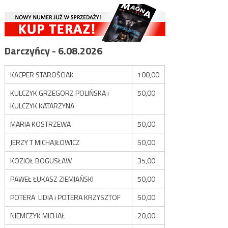
Darczyńcy - 6.08.2026
KACPER STAROŚCIAK
100,00
KULCZYK GRZEGORZ POLIŃSKA i
50,00
KULCZYK KATARZYNA
MARIA KOSTRZEWA
50,00
JERZY T MICHAJŁOWICZ
50,00
KOZIOŁ BOGUSŁAW
35,00
PAWEŁ ŁUKASZ ZIEMIAŃSKI
50,00
POTERA LIDIA i POTERA KRZYSZTOF
50,00
NIEMCZYK MICHAŁ
20,00