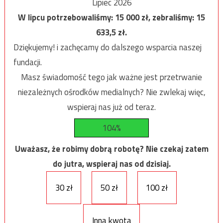
Lipiec 2026
W lipcu potrzebowaliśmy:
15 000
zł, zebraliśmy:
15
633,5
zł.
Dziękujemy! i zachęcamy do dalszego wsparcia naszej
fundacji.
Masz świadomość tego jak ważne jest przetrwanie
niezależnych ośrodków medialnych? Nie zwlekaj więc,
wspieraj nas już od teraz.
104%
Uważasz, że robimy dobrą robotę? Nie czekaj zatem
do jutra, wspieraj nas od dzisiaj.
30 zł
50 zł
100 zł
Inna kwota