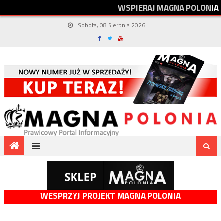
W
S
P
I
E
R
A
J
M
A
G
N
A
P
O
L
O
N
I
A
Sobota, 08 Sierpnia 2026
WESPRZYJ PROJEKT MAGNA POLONIA