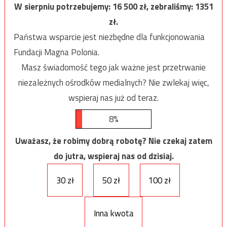
W sierpniu potrzebujemy:
16 500
zł, zebraliśmy:
1351
zł.
Państwa wsparcie jest niezbędne dla funkcjonowania
Fundacji Magna Polonia.
Masz świadomość tego jak ważne jest przetrwanie
niezależnych ośrodków medialnych? Nie zwlekaj więc,
wspieraj nas już od teraz.
8%
Uważasz, że robimy dobrą robotę? Nie czekaj zatem
do jutra, wspieraj nas od dzisiaj.
30 zł
50 zł
100 zł
Inna kwota