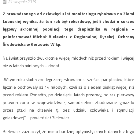
21 sierpnia 2019
Z prowadzonego od dziewięciu lat monitoringu rybołowa na Ziemi
Lubuskiej wynika, że ten rok był rekordowy, jeśli chodzi o sukces
lęgowy skromnej populacji tego drapieżnika w regionie –
poinformował Michał Bielewicz z Regionalnej Dyrekcji Ochrony
Środowiska w Gorzowie Wlkp.
Na świat przyszło dwukrotnie więcej młodych niż przed rokiem i więcej
niż w latach minionych – dodał.
„W tym roku skuteczne lęgi zarejestrowano u sześciu par ptaków, które
łącznie odchowały aż 14 młodych, czyli aż o siedem piskląt więcej niż
przed rokiem. Ponadto, po dziesięciu latach przerwy, po raz pierwszy
potwierdzono w województwie, samodzielnie zbudowane gniazdo
przez ptaki na drzewie tj. bez udziału człowieka i stymulacji
gniazdowej” – powiedział Bielewicz.
Bielewicz zaznaczył, że mimo bardziej optymistycznych danych z tego