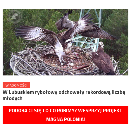
WIADOMOŚCI
W Lubuskiem rybołowy odchowały rekordową liczbę
młodych
PODOBA CI SIĘ TO CO ROBIMY? WESPRZYJ PROJEKT
MAGNA POLONIA!