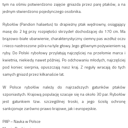
tym na ośmiu potwierdzono zajęcie gniazda przez parę ptaków, a na
jednym stwierdzono pojedynczego osobnika.
Rybołów (Pandion haliaetus) to drapieżny ptak wędrowny, osiągający
masę do 2 kg przy rozpiętości skrzydeł dochodzącej do 170 cm. Ma
brązowo-białe ubarwienie, charakterystyczny ciemny pas wzdłuż oczu
i nieco nastroszone pióra na tyle głowy. Jego głównym pożywieniem są
ryby. Do Polski rybołowy przylatują najczęściej na przełomie marca i
kwietnia, niekiedy nawet później. Po odchowaniu młodych, najczęściej
pod koniec sierpnia, opuszczają nasz kraj. Z reguły wracają do tych
samych gniazd przez kilkanaście lat.
W Polsce rybołów należy do najrzadszych gatunków ptaków
szponiastych. Krajową populację szacuje się na około 30 par. Rybołów
jest gatunkiem tzw. szczególnej troski, a jego ścisłą ochronę
sankcjonuje zarówno prawo krajowe, jak i europejskie.
PAP – Nauka w Polsce