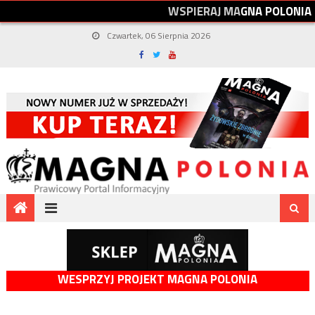
W
S
P
I
E
R
A
J
M
A
G
N
A
P
O
L
O
N
I
A
Czwartek, 06 Sierpnia 2026
WESPRZYJ PROJEKT MAGNA POLONIA