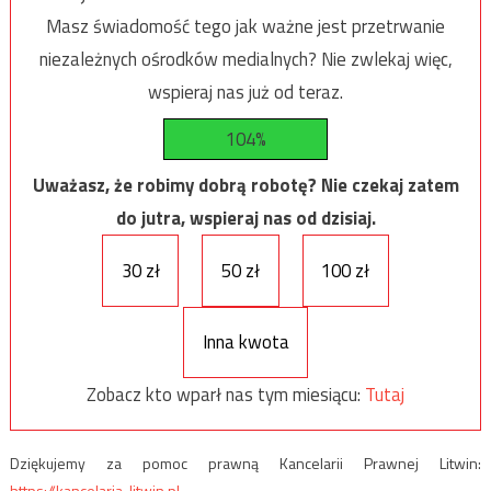
Masz świadomość tego jak ważne jest przetrwanie
niezależnych ośrodków medialnych? Nie zwlekaj więc,
wspieraj nas już od teraz.
104%
Uważasz, że robimy dobrą robotę? Nie czekaj zatem
do jutra, wspieraj nas od dzisiaj.
30 zł
50 zł
100 zł
Inna kwota
Zobacz kto wparł nas tym miesiącu:
Tutaj
Dziękujemy za pomoc prawną Kancelarii Prawnej Litwin:
https://kancelaria-litwin.pl