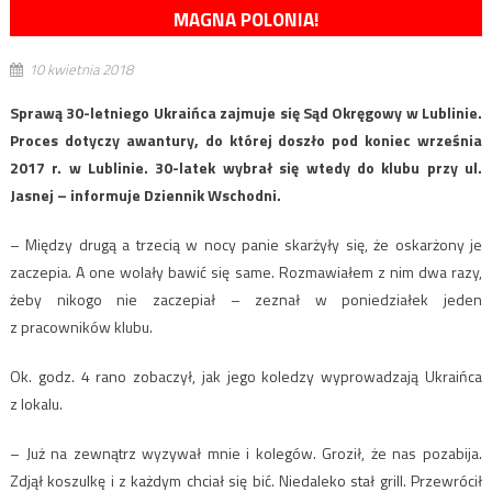
MAGNA POLONIA!
10 kwietnia 2018
Sprawą 30-letniego Ukraińca zajmuje się Sąd Okręgowy w Lublinie.
Proces dotyczy awantury, do której doszło pod koniec września
2017 r. w Lublinie. 30-latek wybrał się wtedy do klubu przy ul.
Jasnej – informuje Dziennik Wschodni.
– Między drugą a trzecią w nocy panie skarżyły się, że oskarżony je
zaczepia. A one wolały bawić się same. Rozmawiałem z nim dwa razy,
żeby nikogo nie zaczepiał – zeznał w poniedziałek jeden
z pracowników klubu.
Ok. godz. 4 rano zobaczył, jak jego koledzy wyprowadzają Ukraińca
z lokalu.
– Już na zewnątrz wyzywał mnie i kolegów. Groził, że nas pozabija.
Zdjął koszulkę i z każdym chciał się bić. Niedaleko stał grill. Przewrócił