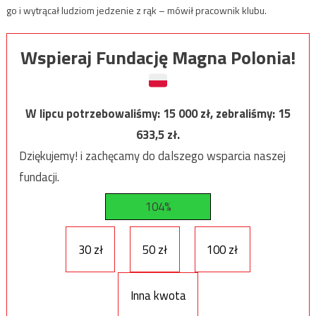
go i wytrącał ludziom jedzenie z rąk – mówił pracownik klubu.
Wspieraj Fundację Magna Polonia!
W lipcu potrzebowaliśmy:
15 000
zł, zebraliśmy:
15
633,5
zł.
Dziękujemy! i zachęcamy do dalszego wsparcia naszej
fundacji.
104%
30 zł
50 zł
100 zł
Inna kwota