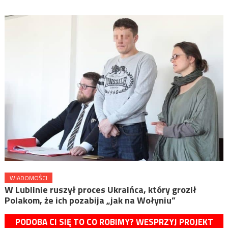
WIADOMOŚCI
W Lublinie ruszył proces Ukraińca, który groził
Polakom, że ich pozabija „jak na Wołyniu”
PODOBA CI SIĘ TO CO ROBIMY? WESPRZYJ PROJEKT