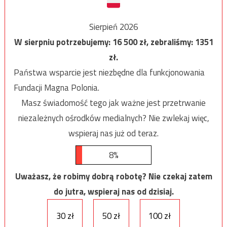
Sierpień 2026
W sierpniu potrzebujemy:
16 500
zł, zebraliśmy:
1351
zł.
Państwa wsparcie jest niezbędne dla funkcjonowania
Fundacji Magna Polonia.
Masz świadomość tego jak ważne jest przetrwanie
niezależnych ośrodków medialnych? Nie zwlekaj więc,
wspieraj nas już od teraz.
8%
Uważasz, że robimy dobrą robotę? Nie czekaj zatem
do jutra, wspieraj nas od dzisiaj.
30 zł
50 zł
100 zł