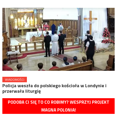
WIADOMOŚCI
Policja weszła do polskiego kościoła w Londynie i
przerwała liturgię
PODOBA CI SIĘ TO CO ROBIMY? WESPRZYJ PROJEKT
MAGNA POLONIA!