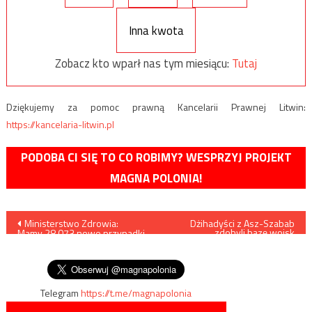
Inna kwota
Zobacz kto wparł nas tym miesiącu:
Tutaj
Dziękujemy za pomoc prawną Kancelarii Prawnej Litwin:
https://kancelaria-litwin.pl
PODOBA CI SIĘ TO CO ROBIMY? WESPRZYJ PROJEKT
MAGNA POLONIA!
Nawigacja
Ministerstwo Zdrowia:
Dżihadyści z Asz-Szabab
zdobyli bazę wojsk
Mamy 28.073 nowe przypadki
somalijskich, niedługo potem
wpisu
zakażenia koronawirusem,
zostali z niej wyparci
zmarło 571 osób
Telegram
https://t.me/magnapolonia