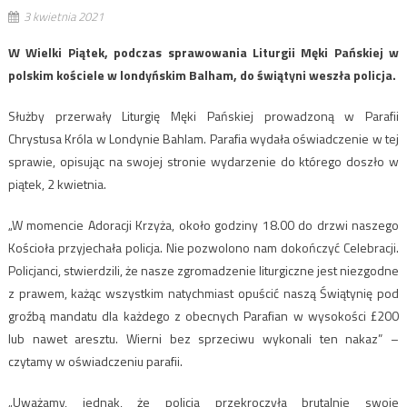
3 kwietnia 2021
W Wielki Piątek, podczas sprawowania Liturgii Męki Pańskiej w
polskim kościele w londyńskim Balham, do świątyni weszła policja.
Służby przerwały Liturgię Męki Pańskiej prowadzoną w Parafii
Chrystusa Króla w Londynie Bahlam. Parafia wydała oświadczenie w tej
sprawie, opisując na swojej stronie wydarzenie do którego doszło w
piątek, 2 kwietnia.
„W momencie Adoracji Krzyża, około godziny 18.00 do drzwi naszego
Kościoła przyjechała policja. Nie pozwolono nam dokończyć Celebracji.
Policjanci, stwierdzili, że nasze zgromadzenie liturgiczne jest niezgodne
z prawem, każąc wszystkim natychmiast opuścić naszą Świątynię pod
groźbą mandatu dla każdego z obecnych Parafian w wysokości £200
lub nawet aresztu. Wierni bez sprzeciwu wykonali ten nakaz” –
czytamy w oświadczeniu parafii.
„Uważamy, jednak, że policja przekroczyła brutalnie swoje