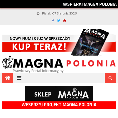
W
S
P
I
E
R
A
J
M
A
G
N
A
P
O
L
O
N
I
A
Piątek, 07 Sierpnia 2026
WESPRZYJ PROJEKT MAGNA POLONIA