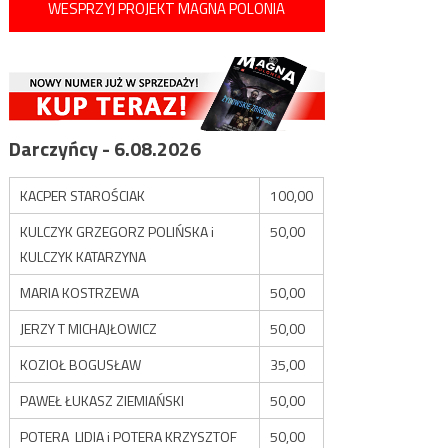
WESPRZYJ PROJEKT MAGNA POLONIA
Darczyńcy - 6.08.2026
KACPER STAROŚCIAK
100,00
KULCZYK GRZEGORZ POLIŃSKA i
50,00
KULCZYK KATARZYNA
MARIA KOSTRZEWA
50,00
JERZY T MICHAJŁOWICZ
50,00
KOZIOŁ BOGUSŁAW
35,00
PAWEŁ ŁUKASZ ZIEMIAŃSKI
50,00
POTERA LIDIA i POTERA KRZYSZTOF
50,00