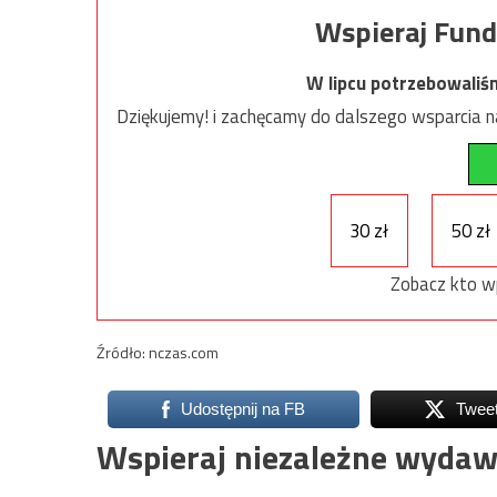
Wspieraj Fund
W lipcu potrzebowaliś
Dziękujemy! i zachęcamy do dalszego wsparcia na
30 zł
50 zł
Zobacz kto w
Źródło: nczas.com
Udostępnij na FB
Twee
Wspieraj niezależne wydaw