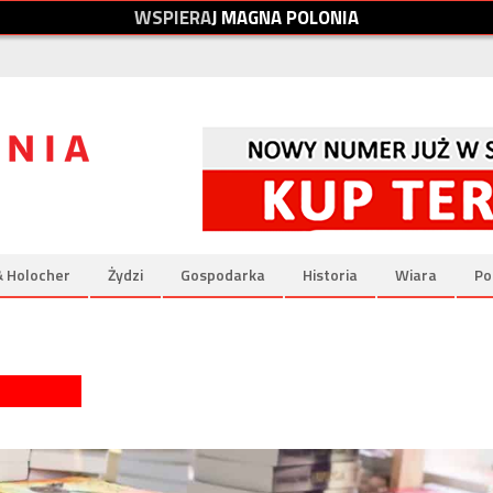
W
S
P
I
E
R
A
J
M
A
G
N
A
P
O
L
O
N
I
A
& Holocher
Żydzi
Gospodarka
Historia
Wiara
Po