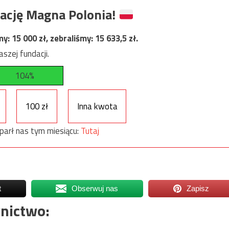
ację Magna Polonia!
my:
15 000
zł, zebraliśmy:
15 633,5
zł.
szej fundacji.
104%
100 zł
Inna kwota
parł nas tym miesiącu:
Tutaj
t
Obserwuj nas
Zapisz
nictwo: