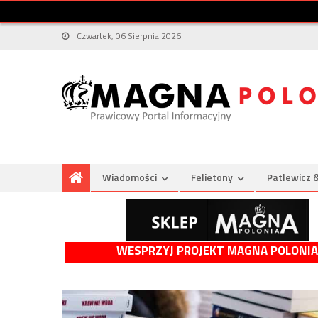
Czwartek, 06 Sierpnia 2026
Wiadomości
Felietony
Patlewicz 
WESPRZYJ PROJEKT MAGNA POLONIA