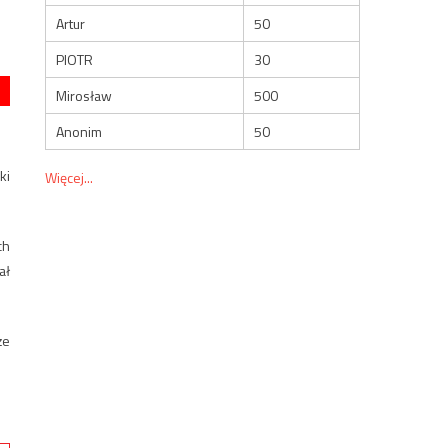
Artur
50
PIOTR
30
Mirosław
500
Anonim
50
ki
Więcej...
ch
ał
że