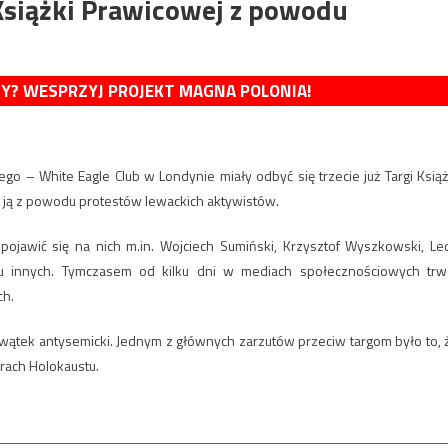
Książki Prawicowej z powodu
MY? WESPRZYJ PROJEKT MAGNA POLONIA!
ego – White Eagle Club w Londynie miały odbyć się trzecie już Targi Książ
i ją z powodu protestów lewackich aktywistów.
i pojawić się na nich m.in. Wojciech Sumiński, Krzysztof Wyszkowski, Le
u innych. Tymczasem od kilku dni w mediach społecznościowych trw
ch.
e wątek antysemicki. Jednym z głównych zarzutów przeciw targom było to, 
rach Holokaustu.