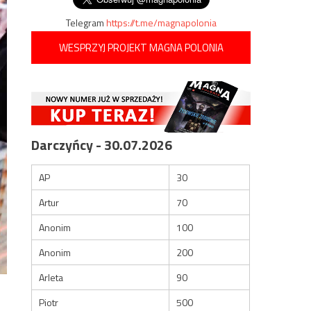
Telegram
https://t.me/magnapolonia
WESPRZYJ PROJEKT MAGNA POLONIA
Darczyńcy - 30.07.2026
AP
30
Artur
70
Anonim
100
Anonim
200
Arleta
90
Piotr
500