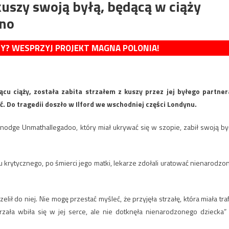
kuszy swoją byłą, będącą w ciąży
ano
MY? WESPRZYJ PROJEKT MAGNA POLONIA!
 ciąży, została zabita strzałem z kuszy przez jej byłego partner
 Do tragedii doszło w Ilford we wschodniej części Londynu.
odge Unmathallegadoo, który miał ukrywać się w szopie, zabił swoją by
 krytycznego, po śmierci jego matki, lekarze zdołali uratować nienarodzo
elił do niej. Nie mogę przestać myśleć, że przyjęła strzałę, która miała traf
trzała wbiła się w jej serce, ale nie dotknęła nienarodzonego dziecka”