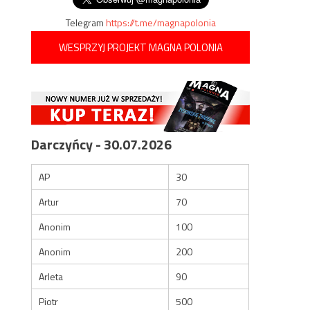
Telegram
https://t.me/magnapolonia
WESPRZYJ PROJEKT MAGNA POLONIA
Darczyńcy - 30.07.2026
AP
30
Artur
70
Anonim
100
Anonim
200
Arleta
90
Piotr
500