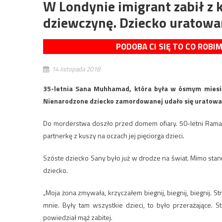
W Londynie imigrant zabił z 
dziewczynę. Dziecko uratow
PODOBA CI SIĘ TO CO ROBI
14 listopada 2018
35-letnia Sana Muhhamad, która była w ósmym miesiącu
Nienarodzone dziecko zamordowanej udało się uratować.
Do morderstwa doszło przed domem ofiary. 50-letni Raman
partnerkę z kuszy na oczach jej pięciorga dzieci.
Szóste dziecko Sany było już w drodze na świat. Mimo stanu
dziecko.
„Moja żona zmywała, krzyczałem biegnij, biegnij, biegnij. Strz
mnie. Były tam wszystkie dzieci, to było przerażające. S
powiedział mąż zabitej.