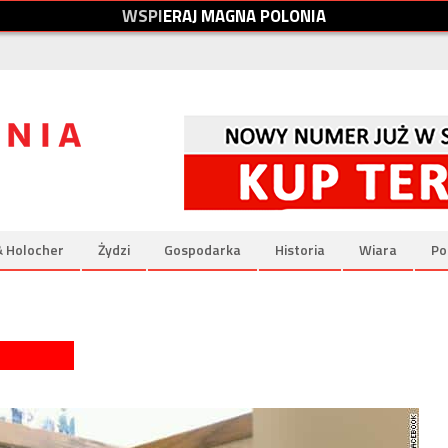
W
S
P
I
E
R
A
J
M
A
G
N
A
P
O
L
O
N
I
A
& Holocher
Żydzi
Gospodarka
Historia
Wiara
Po