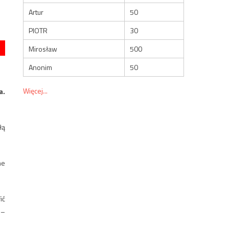
Artur
50
PIOTR
30
Mirosław
500
Anonim
50
Więcej...
a.
łą
ne
ić
 –