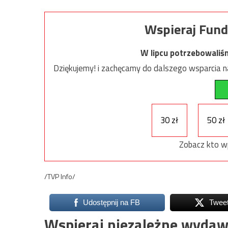
Wspieraj Fund
W lipcu potrzebowaliś
Dziękujemy! i zachęcamy do dalszego wsparcia na
30 zł
50 zł
Zobacz kto w
/TVP Info/
Udostępnij na FB
Twee
Wspieraj niezależne wydaw