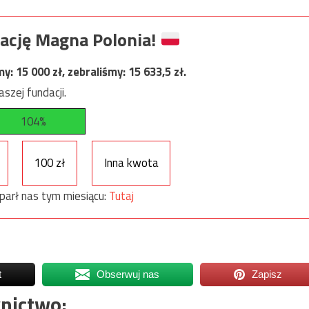
ację Magna Polonia!
my:
15 000
zł, zebraliśmy:
15 633,5
zł.
szej fundacji.
104%
100 zł
Inna kwota
parł nas tym miesiącu:
Tutaj
t
Obserwuj nas
Zapisz
nictwo: