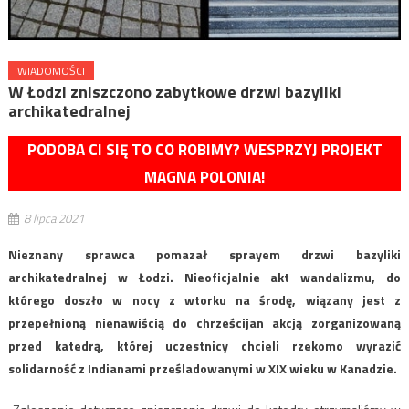
WIADOMOŚCI
W Łodzi zniszczono zabytkowe drzwi bazyliki
archikatedralnej
PODOBA CI SIĘ TO CO ROBIMY? WESPRZYJ PROJEKT
MAGNA POLONIA!
8 lipca 2021
Nieznany sprawca pomazał sprayem drzwi bazyliki
archikatedralnej w Łodzi. Nieoficjalnie akt wandalizmu, do
którego doszło w nocy z wtorku na środę, wiązany jest z
przepełnioną nienawiścią do chrześcijan akcją zorganizowaną
przed katedrą, której uczestnicy chcieli rzekomo wyrazić
solidarność z Indianami prześladowanymi w XIX wieku w Kanadzie.