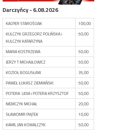
Darczyńcy - 6.08.2026
KACPER STAROŚCIAK
100,00
KULCZYK GRZEGORZ POLIŃSKA i
50,00
KULCZYK KATARZYNA
MARIA KOSTRZEWA
50,00
JERZY T MICHAJŁOWICZ
50,00
KOZIOŁ BOGUSŁAW
35,00
PAWEŁ ŁUKASZ ZIEMIAŃSKI
50,00
POTERA LIDIA i POTERA KRZYSZTOF
50,00
NIEMCZYK MICHAŁ
20,00
SŁAWOMIR PIĄTEK
10,00
KAMIL JAN KOWALCZYK
50,00