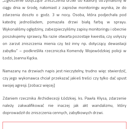
„Zgłoszenie dotyczące zniszczenia drzwi do katedry otrzymaliśmy w
ciągu dnia w środę, natomiast z zapisów monitoringu wynika, że do
zdarzenia doszło o godz. 3 w nocy. Osoba, która podjechała pod
katedrę jednośladem, pomazała drzwi białą farbą w sprayu.
Wykonaliśmy oględziny, zabezpieczyliśmy zapisy monitoringu i obecnie
poszukujemy sprawcy. Na razie otwarta pozostaje kwestia, czy usłyszy
on zarzut zniszczenia mienia czy też inny np. dotyczący dewastacji
zabytku” – podkreśliła rzeczniczka Komendy Wojewódzkiej policji w
Łodzi, Joanna Kącka.
Namazany na drzwiach napis jest nieczytelny, trudno więc stwierdzić,
czy jego wykonawca chciał przekazać jakieś treści czy tylko dać upust
swojej agresji. [zobacz więcej]
Zdaniem rzecznika Archidiecezji Łódzkiej. ks. Pawła Kłysa, zdarzenie
należy zakwalifikować nie inaczej jak akt wandalizmu, który
doprowadził do zniszczenia cennych, zabytkowych drzwi.