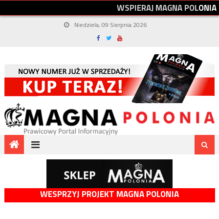
W
S
P
I
E
R
A
J
M
A
G
N
A
P
O
L
O
N
I
A
Niedziela, 09 Sierpnia 2026
WESPRZYJ PROJEKT MAGNA POLONIA