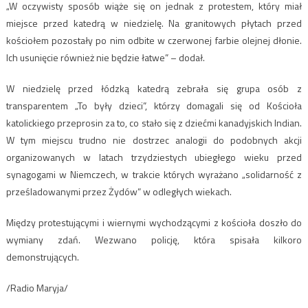
„W oczywisty sposób wiąże się on jednak z protestem, który miał
miejsce przed katedrą w niedzielę. Na granitowych płytach przed
kościołem pozostały po nim odbite w czerwonej farbie olejnej dłonie.
Ich usunięcie również nie będzie łatwe” – dodał.
W niedzielę przed łódzką katedrą zebrała się grupa osób z
transparentem „To były dzieci”, którzy domagali się od Kościoła
katolickiego przeprosin za to, co stało się z dziećmi kanadyjskich Indian.
W tym miejscu trudno nie dostrzec analogii do podobnych akcji
organizowanych w latach trzydziestych ubiegłego wieku przed
synagogami w Niemczech, w trakcie których wyrażano „solidarność z
prześladowanymi przez Żydów” w odległych wiekach.
Między protestującymi i wiernymi wychodzącymi z kościoła doszło do
wymiany zdań. Wezwano policję, która spisała kilkoro
demonstrujących.
/Radio Maryja/