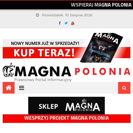
W
S
P
I
E
R
A
J
M
A
G
N
A
P
O
L
O
N
I
A
Poniedziałek, 10 Sierpnia 2026
WESPRZYJ PROJEKT MAGNA POLONIA