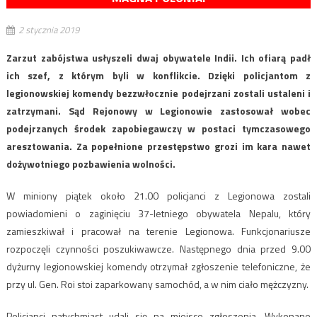
2 stycznia 2019
Zarzut zabójstwa usłyszeli dwaj obywatele Indii. Ich ofiarą padł
ich szef, z którym byli w konflikcie. Dzięki policjantom z
legionowskiej komendy bezzwłocznie podejrzani zostali ustaleni i
zatrzymani. Sąd Rejonowy w Legionowie zastosował wobec
podejrzanych środek zapobiegawczy w postaci tymczasowego
aresztowania. Za popełnione przestępstwo grozi im kara nawet
dożywotniego pozbawienia wolności.
W miniony piątek około 21.00 policjanci z Legionowa zostali
powiadomieni o zaginięciu 37-letniego obywatela Nepalu, który
zamieszkiwał i pracował na terenie Legionowa. Funkcjonariusze
rozpoczęli czynności poszukiwawcze. Następnego dnia przed 9.00
dyżurny legionowskiej komendy otrzymał zgłoszenie telefoniczne, że
przy ul. Gen. Roi stoi zaparkowany samochód, a w nim ciało mężczyzny.
Policjanci natychmiast udali się na miejsce zgłoszenia. Wykonane