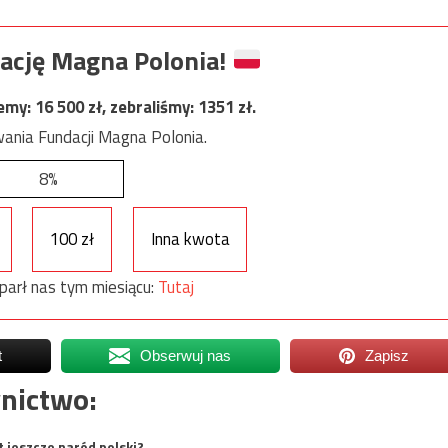
ację Magna Polonia!
jemy:
16 500
zł, zebraliśmy:
1351
zł.
ania Fundacji Magna Polonia.
8%
100 zł
Inna kwota
parł nas tym miesiącu:
Tutaj
t
Obserwuj nas
Zapisz
nictwo:
t jeszcze naród polski?