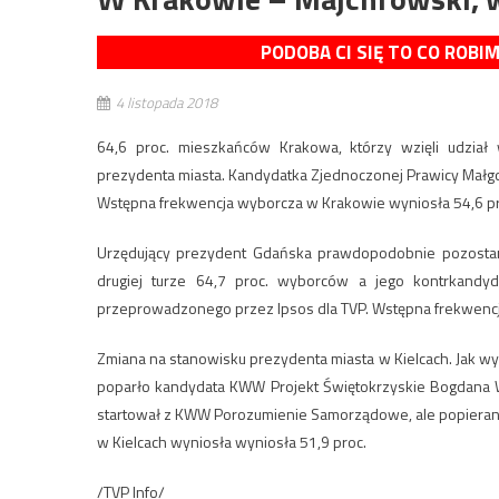
PODOBA CI SIĘ TO CO ROBI
4 listopada 2018
64,6 proc. mieszkańców Krakowa, którzy wzięli udział
prezydenta miasta. Kandydatka Zjednoczonej Prawicy Małgo
Wstępna frekwencja wyborcza w Krakowie wyniosła 54,6 pr
Urzędujący prezydent Gdańska prawdopodobnie pozostan
drugiej turze 64,7 proc. wyborców a jego kontrkandyd
przeprowadzonego przez Ipsos dla TVP. Wstępna frekwencj
Zmiana na stanowisku prezydenta miasta w Kielcach. Jak wyn
poparło kandydata KWW Projekt Świętokrzyskie Bogdana W
startował z KWW Porozumienie Samorządowe, ale popierany
w Kielcach wyniosła wyniosła 51,9 proc.
/TVP Info/