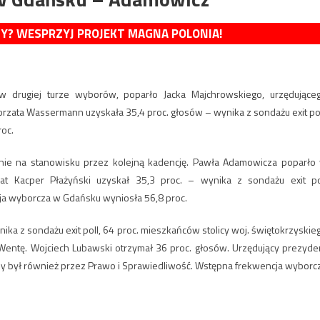
MY? WESPRZYJ PROJEKT MAGNA POLONIA!
 w drugiej turze wyborów, poparło Jacka Majchrowskiego, urzędujące
rzata Wassermann uzyskała 35,4 proc. głosów – wynika z sondażu exit pol
oc.
ie na stanowisku przez kolejną kadencję. Pawła Adamowicza poparło
at Kacper Płażyński uzyskał 35,3 proc. – wynika z sondażu exit po
a wyborcza w Gdańsku wyniosła 56,8 proc.
ika z sondażu exit poll, 64 proc. mieszkańców stolicy woj. świętokrzyskie
entę. Wojciech Lubawski otrzymał 36 proc. głosów. Urzędujący prezyde
 był również przez Prawo i Sprawiedliwość. Wstępna frekwencja wyborc