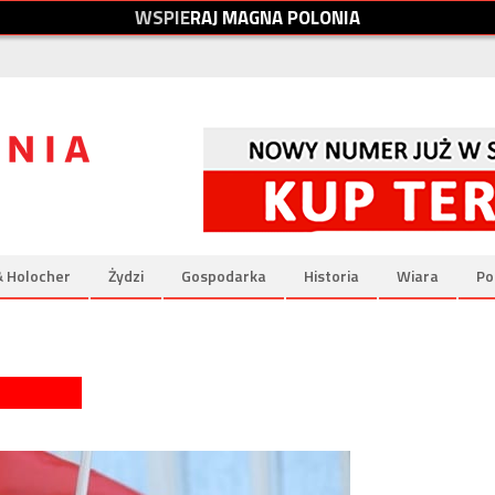
W
S
P
I
E
R
A
J
M
A
G
N
A
P
O
L
O
N
I
A
& Holocher
Żydzi
Gospodarka
Historia
Wiara
Po