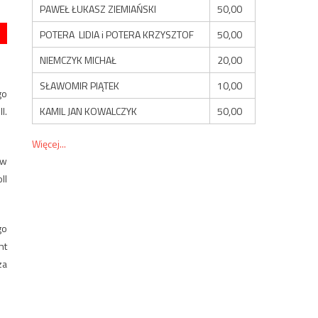
PAWEŁ ŁUKASZ ZIEMIAŃSKI
50,00
POTERA LIDIA i POTERA KRZYSZTOF
50,00
NIEMCZYK MICHAŁ
20,00
SŁAWOMIR PIĄTEK
10,00
go
KAMIL JAN KOWALCZYK
50,00
l.
Więcej...
 w
ll
go
nt
za