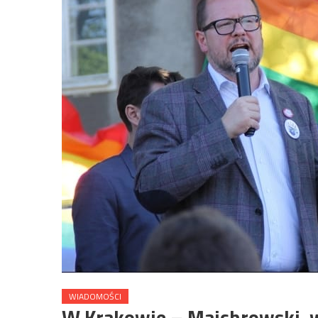
WIADOMOŚCI
W Krakowie – Majchrowski,