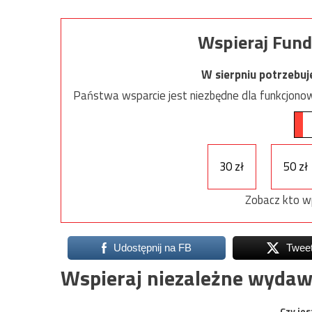
Wspieraj Fund
W sierpniu potrzebu
Państwa wsparcie jest niezbędne dla funkcjonow
30 zł
50 zł
Zobacz kto w
Udostępnij na FB
Twee
Wspieraj niezależne wydaw
Czy jes