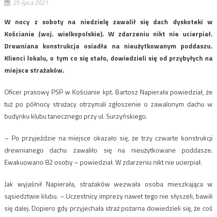
25 lipca 2021
W nocy z soboty na niedzielę zawalił się dach dyskoteki w
Kościanie (woj. wielkopolskie). W zdarzeniu nikt nie ucierpiał.
Drewniana konstrukcja osiadła na nieużytkowanym poddaszu.
Klienci lokalu, o tym co się stało, dowiedzieli się od przybyłych na
miejsce strażaków.
Oficer prasowy PSP w Kościanie kpt. Bartosz Napierała powiedział, że
tuż po północy strażacy otrzymali zgłoszenie o zawalonym dachu w
budynku klubu tanecznego przy ul. Surzyńskiego.
– Po przyjeździe na miejsce okazało się, że trzy czwarte konstrukcji
drewnianego dachu zawaliło się na nieużytkowane poddasze.
Ewakuowano 82 osoby – powiedział. W zdarzeniu nikt nie ucierpiał.
Jak wyjaśnił Napierała, strażaków wezwała osoba mieszkająca w
sąsiedztwie klubu. – Uczestnicy imprezy nawet tego nie słyszeli, bawili
się dalej. Dopiero gdy przyjechała straż pożarna dowiedzieli się, że coś