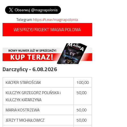
wpisu
odpowiedzieli ogniem
Chuzestanie?
artyleryjskim
Telegram
https://t.me/magnapolonia
WESPRZYJ PROJEKT MAGNA POLONIA
Darczyńcy - 6.08.2026
KACPER STAROŚCIAK
100,00
KULCZYK GRZEGORZ POLIŃSKA i
50,00
KULCZYK KATARZYNA
MARIA KOSTRZEWA
50,00
JERZY T MICHAJŁOWICZ
50,00