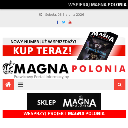
W
S
P
I
E
R
A
J
M
A
G
N
A
P
O
L
O
N
I
A
Sobota, 08 Sierpnia 2026
WESPRZYJ PROJEKT MAGNA POLONIA