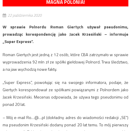
MAGNA POLONIA!
22 października 2020
W sprawie Polnordu Roman Giertych używał pseudonimu,
prowadząc korespondencję jako Jacek Krzesiński – informuje
„Super Express”.
Roman Giertych jest jedną z 12 osób, które CBA zatrzymało w sprawie
wyprowadzenia 92 mln zł ze spółki giełdowej Polnord. Trwa śledztwo,
a na jaw wychodzą nowe fakty.
„Super Express”, powołując się na swojego informatora, podaje, że
Giertych korespondował ze spółkami powiązanymi z Polnordem jako
Jacek Krzesiński. Mecenas odpowiada, że używa tego pseudonimu od
ponad 20 lat.
– Mój e-mail Ro…@…pl (dokładny adres do wiadomości redakcji „SE”)
ma pseudonim Krzesiński dodany ponad 20 lat temu. To mój pierwszy