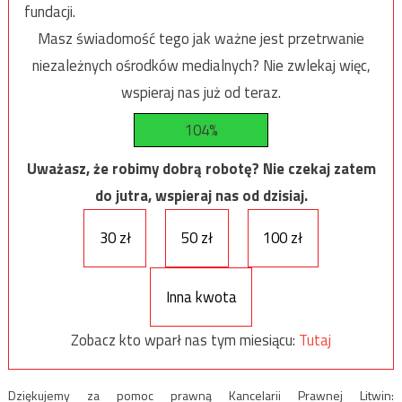
fundacji.
Masz świadomość tego jak ważne jest przetrwanie
niezależnych ośrodków medialnych? Nie zwlekaj więc,
wspieraj nas już od teraz.
104%
Uważasz, że robimy dobrą robotę? Nie czekaj zatem
do jutra, wspieraj nas od dzisiaj.
30 zł
50 zł
100 zł
Inna kwota
Zobacz kto wparł nas tym miesiącu:
Tutaj
Dziękujemy za pomoc prawną Kancelarii Prawnej Litwin: