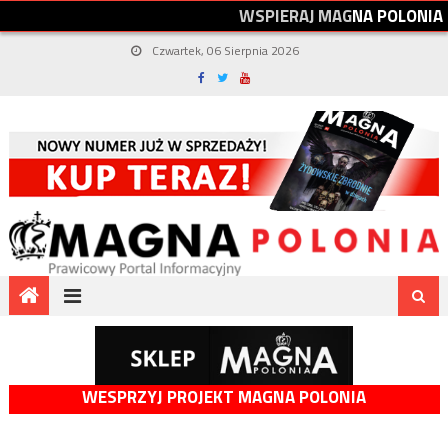
W
S
P
I
E
R
A
J
M
A
G
N
A
P
O
L
O
N
I
A
Czwartek, 06 Sierpnia 2026
WESPRZYJ PROJEKT MAGNA POLONIA