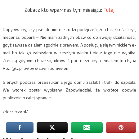
Zobacz kto wparł nas tym miesiącu:
Tutaj
Dopytywany, czy pseudonim nie rodzi podejrzeń, że chciał coś ukryć,
mecenas odparł: – Nie mam żadnych obaw co do swojej działalności,
gdyż zawsze działam zgodnie z prawem. A posługuję się tym nickiem e-
mail bo tak go założyłem w zeszłym wieku i nic z tego nie wynika.
Zresztą gdybym chciał się ukrywać pod nieznanym emailem to chyba
Ro…@…pl byłby słabym pomysłem.
Giertych podczas przeszukania jego domu zasłabł i trafił do szpitala.
We wtorek został wypisany. Zapowiedział, że wkrótce opowie
publicznie o całej sprawie.
/dorzeczy.pl/