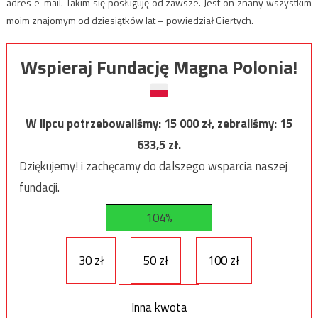
adres e-mail. Takim się posługuję od zawsze. Jest on znany wszystkim
moim znajomym od dziesiątków lat – powiedział Giertych.
Wspieraj Fundację Magna Polonia!
W lipcu potrzebowaliśmy:
15 000
zł, zebraliśmy:
15
633,5
zł.
Dziękujemy! i zachęcamy do dalszego wsparcia naszej
fundacji.
104%
30 zł
50 zł
100 zł
Inna kwota