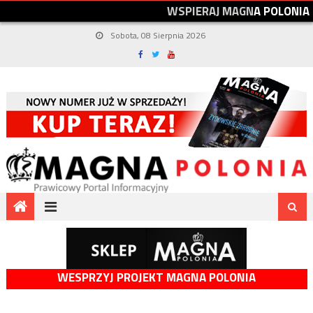
W
S
P
I
E
R
A
J
M
A
G
N
A
P
O
L
O
N
I
A
Sobota, 08 Sierpnia 2026
WESPRZYJ PROJEKT MAGNA POLONIA