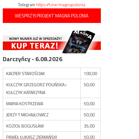
Telegram
https://t.me/magnapolonia
WESPRZYJ PROJEKT MAGNA POLONIA
Darczyńcy - 6.08.2026
KACPER STAROŚCIAK
100,00
KULCZYK GRZEGORZ POLIŃSKA i
50,00
KULCZYK KATARZYNA
MARIA KOSTRZEWA
50,00
JERZY T MICHAJŁOWICZ
50,00
KOZIOŁ BOGUSŁAW
35,00
PAWEŁ ŁUKASZ ZIEMIAŃSKI
50,00