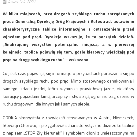
4 września 2021
W kilku miejscach, przy drogach szybkiego ruchu zarządzanych
przez Generalną Dyrekcję Dróg Krajowych i Autostrad, ustawiono
charakterystyczne tablice informacyjne z ostrzeżeniem przed
wjazdem pod prąd. Dyrekcja wskazuje, że to początek działań.
„Analizujemy wszystkie potencjalne miejsca, a w pierwszej
kolejności tablice pojawią się tam, gdzie kierowcy wjeżdżają pod
prąd na drogę szybkiego ruchu” – wskazano.
Co jakiś czas pojawiają się informacje o przypadkach poruszania się po
drogach szybkiego ruchu pod prąd. Mimo stosownego oznakowania i
samego układu jezdni, która wymusza prawidłową jazdę, niektórzy
kierujący pojazdami łamią przepisy i stwarzają ogromne zagrożenie w
ruchu drogowym, dla innych jak i samych siebie.
GDDKiA skorzystała z rozwiązań stosowanych w Austrii, Niemczech,
Słowacji i Chorwacji i przygotowała charakterystyczne duże żółte tablice
z napisem „STOP Zły kierunek” i symbolem dłoni z umieszczonym na