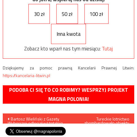
30 zł
50 zł
100 zł
Inna kwota
Zobacz kto wparł nas tym miesiącu:
Tutaj
Dziękujemy za pomoc prawną Kancelarii Prawnej Litwin:
https://kancelaria-litwin.pl
PODOBA CI SIĘ TO CO ROBIMY? WESPRZYJ PROJEKT
MAGNA POLONIA!
Nawigacja
Bartosz Wieliński z Gazety
Tureckie lotnictwo
zbombardowało obiekty
Wyborczej odleciał już totalnie
bojowników PKK w regionie
wpisu
Gara (północny Irak)