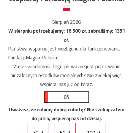
Sierpień 2026
W sierpniu potrzebujemy:
16 500
zł, zebraliśmy:
1351
zł.
Państwa wsparcie jest niezbędne dla funkcjonowania
Fundacji Magna Polonia.
Masz świadomość tego jak ważne jest przetrwanie
niezależnych ośrodków medialnych? Nie zwlekaj więc,
wspieraj nas już od teraz.
8%
Uważasz, że robimy dobrą robotę? Nie czekaj zatem
do jutra, wspieraj nas od dzisiaj.
30 zł
50 zł
100 zł