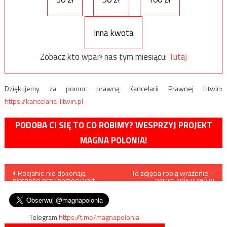
Inna kwota
Zobacz kto wparł nas tym miesiącu:
Tutaj
Dziękujemy za pomoc prawną Kancelarii Prawnej Litwin:
https://kancelaria-litwin.pl
PODOBA CI SIĘ TO CO ROBIMY? WESPRZYJ PROJEKT
MAGNA POLONIA!
Nawigacja
Rosjanie nie dokonają
Te zdjęcia robią wrażenie –
ogrom zniszczeń w
płatności przy pomocy kart
atakowanym przez Rosjan
wpisu
Mastercard i Visa
Charkowie
Telegram
https://t.me/magnapolonia