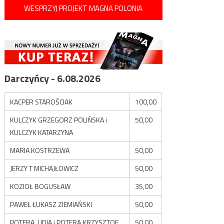
WESPRZYJ PROJEKT MAGNA POLONIA
Darczyńcy - 6.08.2026
KACPER STAROŚCIAK
100,00
KULCZYK GRZEGORZ POLIŃSKA i
50,00
KULCZYK KATARZYNA
MARIA KOSTRZEWA
50,00
JERZY T MICHAJŁOWICZ
50,00
KOZIOŁ BOGUSŁAW
35,00
PAWEŁ ŁUKASZ ZIEMIAŃSKI
50,00
POTERA LIDIA i POTERA KRZYSZTOF
50,00