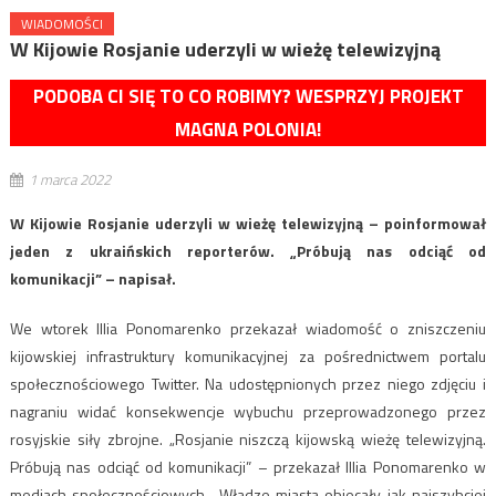
WIADOMOŚCI
W Kijowie Rosjanie uderzyli w wieżę telewizyjną
PODOBA CI SIĘ TO CO ROBIMY? WESPRZYJ PROJEKT
MAGNA POLONIA!
1 marca 2022
W Kijowie Rosjanie uderzyli w wieżę telewizyjną – poinformował
jeden z ukraińskich reporterów. „Próbują nas odciąć od
komunikacji” – napisał.
We wtorek Illia Ponomarenko przekazał wiadomość o zniszczeniu
kijowskiej infrastruktury komunikacyjnej za pośrednictwem portalu
społecznościowego Twitter. Na udostępnionych przez niego zdjęciu i
nagraniu widać konsekwencje wybuchu przeprowadzonego przez
rosyjskie siły zbrojne. „Rosjanie niszczą kijowską wieżę telewizyjną.
Próbują nas odciąć od komunikacji” – przekazał Illia Ponomarenko w
mediach społecznościowych. „Władze miasta obiecały jak najszybciej