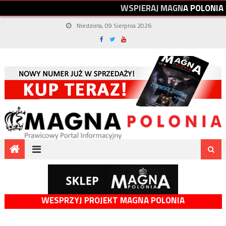
W
S
P
I
E
R
A
J
M
A
G
N
A
P
O
L
O
N
I
A
Niedziela, 09 Sierpnia 2026
WESPRZYJ PROJEKT MAGNA POLONIA