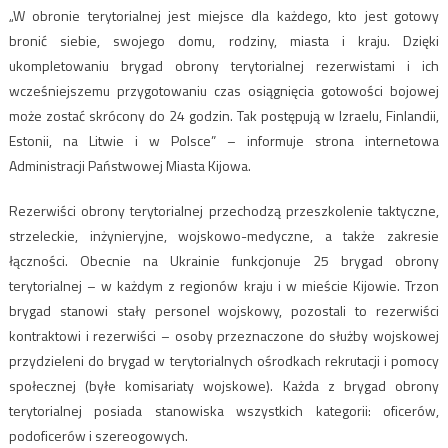
„W obronie terytorialnej jest miejsce dla każdego, kto jest gotowy
bronić siebie, swojego domu, rodziny, miasta i kraju. Dzięki
ukompletowaniu brygad obrony terytorialnej rezerwistami i ich
wcześniejszemu przygotowaniu czas osiągnięcia gotowości bojowej
może zostać skrócony do 24 godzin. Tak postępują w Izraelu, Finlandii,
Estonii, na Litwie i w Polsce” – informuje strona internetowa
Administracji Państwowej Miasta Kijowa.
Rezerwiści obrony terytorialnej przechodzą przeszkolenie taktyczne,
strzeleckie, inżynieryjne, wojskowo-medyczne, a także zakresie
łączności. Obecnie na Ukrainie funkcjonuje 25 brygad obrony
terytorialnej – w każdym z regionów kraju i w mieście Kijowie. Trzon
brygad stanowi stały personel wojskowy, pozostali to rezerwiści
kontraktowi i rezerwiści – osoby przeznaczone do służby wojskowej
przydzieleni do brygad w terytorialnych ośrodkach rekrutacji i pomocy
społecznej (byłe komisariaty wojskowe). Każda z brygad obrony
terytorialnej posiada stanowiska wszystkich kategorii: oficerów,
podoficerów i szereogowych.