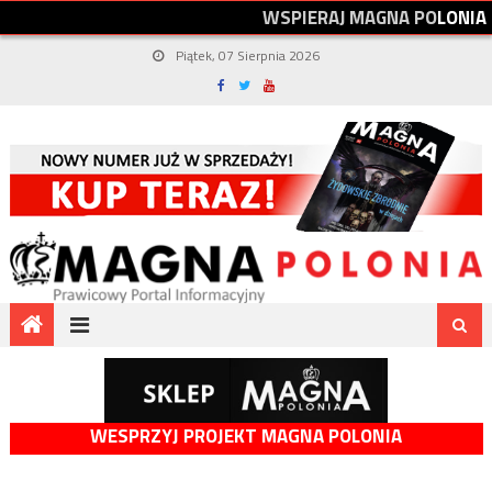
W
S
P
I
E
R
A
J
M
A
G
N
A
P
O
L
O
N
I
A
Piątek, 07 Sierpnia 2026
WESPRZYJ PROJEKT MAGNA POLONIA