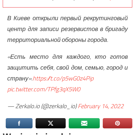
В Киеве открыли первый рекрутинговый
центр для записи резервистов в бригаду
территориальной обороны города.
«Есть место для каждого, кто готов
защитить себя, свой дом, семью, город и
страну».
https://t.co/p5wG0z4Pip
pic.twitter.com/TPfg3qX5W0
— Zerkalo.io (@zerkalo_io)
February 14, 2022