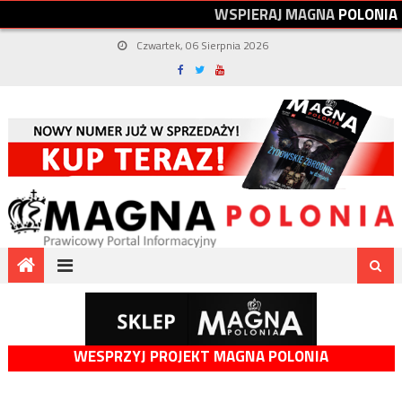
W
S
P
I
E
R
A
J
M
A
G
N
A
P
O
L
O
N
I
A
Czwartek, 06 Sierpnia 2026
WESPRZYJ PROJEKT MAGNA POLONIA