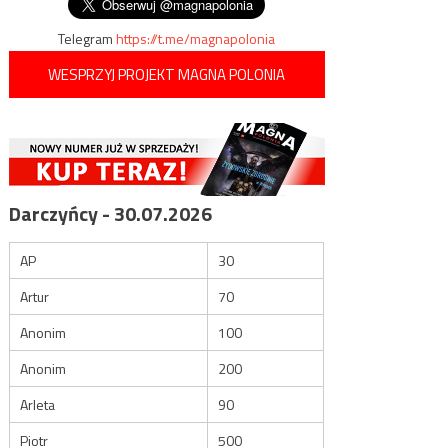
Telegram
https://t.me/magnapolonia
WESPRZYJ PROJEKT MAGNA POLONIA
Darczyńcy - 30.07.2026
AP
30
Artur
70
Anonim
100
Anonim
200
Arleta
90
Piotr
500