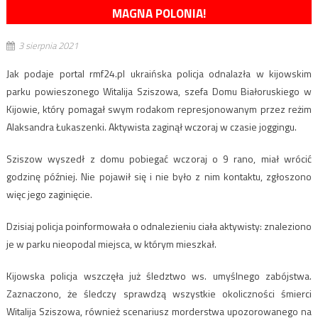
MAGNA POLONIA!
3 sierpnia 2021
Jak podaje portal rmf24.pl ukraińska policja odnalazła w kijowskim
parku powieszonego Witalija Sziszowa, szefa Domu Białoruskiego w
Kijowie, który pomagał swym rodakom represjonowanym przez reżim
Alaksandra Łukaszenki. Aktywista zaginął wczoraj w czasie joggingu.
Sziszow wyszedł z domu pobiegać wczoraj o 9 rano, miał wrócić
godzinę później. Nie pojawił się i nie było z nim kontaktu, zgłoszono
więc jego zaginięcie.
Dzisiaj policja poinformowała o odnalezieniu ciała aktywisty: znaleziono
je w parku nieopodal miejsca, w którym mieszkał.
Kijowska policja wszczęła już śledztwo ws. umyślnego zabójstwa.
Zaznaczono, że śledczy sprawdzą wszystkie okoliczności śmierci
Witalija Sziszowa, również scenariusz morderstwa upozorowanego na