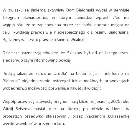
W związku ze śmiercią aktywisty Dom Białoruski wydał w serwisie
Telegram oświadczenie, w którym stwierdza wprost: „Nie ma
wątpliwości, że to zaplanowana przez czekistów operacja mająca na
celu likwidację prawdziwie niebezpiecznego dla reżimu Białorusina.
Będziemy walczyć o prawdę o śmierci Witalija!”.
Działacze zaznaczają również, że Sziszow był od dłuższego czasu
śledzony, o czym informowano policję.
Podają także, że zarówno „źródła” na Ukrainie, jak i „ich ludzie na
Białorusi” niejednokrotnie ostrzegali ich o możliwych prowokacjach
wobec nich, o możliwości porwania, a nawet „likwidacji”.
Współpracownicy aktywisty przypominają także, że jesienią 2020 roku
Witalij Sziszow musiał uciec na Ukrainę po udziale w Homlu w
protestach przeciwko sfałszowaniu przez Alaksandra Łukaszenkę
wyników wyborów prezydenckich.