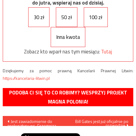
do jutra, wspieraj nas od dzisiaj.
30 zł
50 zł
100 zł
Inna kwota
Zobacz kto wparł nas tym miesiącu:
Tutaj
Dziękujemy za pomoc prawną Kancelarii Prawnej Litwin:
https://kancelaria-litwin.pl
PODOBA CI SIĘ TO CO ROBIMY? WESPRZYJ PROJEKT
MAGNA POLONIA!
Nawigacja
Jest zawiadomienie do
Bill Gates jest już oficjalnie po
rozwodzie
prokuratury ws. Grzegorza
wpisu
Brauna