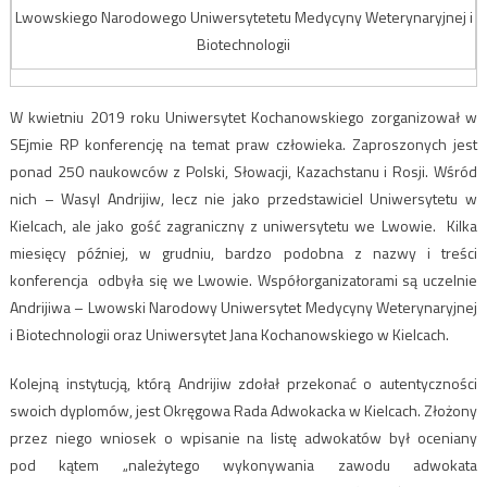
Lwowskiego Narodowego Uniwersytetetu Medycyny Weterynaryjnej i
Biotechnologii
W kwietniu 2019 roku Uniwersytet Kochanowskiego zorganizował w
SEjmie RP konferencję na temat praw człowieka. Zaproszonych jest
ponad 250 naukowców z Polski, Słowacji, Kazachstanu i Rosji. Wśród
nich – Wasyl Andrijiw, lecz nie jako przedstawiciel Uniwersytetu w
Kielcach, ale jako gość zagraniczny z uniwersytetu we Lwowie. Kilka
miesięcy później, w grudniu, bardzo podobna z nazwy i treści
konferencja odbyła się we Lwowie. Współorganizatorami są uczelnie
Andrijiwa – Lwowski Narodowy Uniwersytet Medycyny Weterynaryjnej
i Biotechnologii oraz Uniwersytet Jana Kochanowskiego w Kielcach.
Kolejną instytucją, którą Andrijiw zdołał przekonać o autentyczności
swoich dyplomów, jest Okręgowa Rada Adwokacka w Kielcach. Złożony
przez niego wniosek o wpisanie na listę adwokatów był oceniany
pod kątem „należytego wykonywania zawodu adwokata