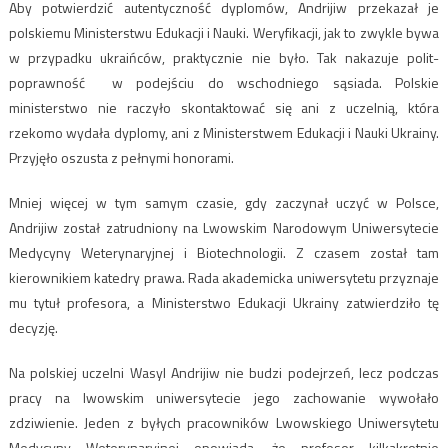
Aby potwierdzić autentyczność dyplomów, Andrijiw przekazał je
polskiemu Ministerstwu Edukacji i Nauki. Weryfikacji, jak to zwykle bywa
w przypadku ukraińców, praktycznie nie było. Tak nakazuje polit-
poprawność w podejściu do wschodniego sąsiada. Polskie
ministerstwo nie raczyło skontaktować się ani z uczelnią, która
rzekomo wydała dyplomy, ani z Ministerstwem Edukacji i Nauki Ukrainy.
Przyjęło oszusta z pełnymi honorami.
Mniej więcej w tym samym czasie, gdy zaczynał uczyć w Polsce,
Andrijiw został zatrudniony na Lwowskim Narodowym Uniwersytecie
Medycyny Weterynaryjnej i Biotechnologii. Z czasem został tam
kierownikiem katedry prawa. Rada akademicka uniwersytetu przyznaje
mu tytuł profesora, a Ministerstwo Edukacji Ukrainy zatwierdziło tę
decyzję.
Na polskiej uczelni Wasyl Andrijiw nie budzi podejrzeń, lecz podczas
pracy na lwowskim uniwersytecie jego zachowanie wywołało
zdziwienie. Jeden z byłych pracowników Lwowskiego Uniwersytetu
Medycyny Weterynaryjnej opowiada, że profesor kilkakrotnie