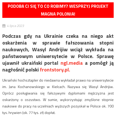
PODOBA CI SIĘ TO CO ROBIMY? WESPRZYJ PROJEKT
MAGNA POLONIA!
4 lipca 2023
Podczas gdy na Ukrainie czeka na niego akt
oskarżenia w sprawie fałszowania stopni
naukowych, Wasyl Andrijiw wciąż wykłada na
państwowym uniwersytecie w Polsce. Sprawę
ujawnił ukraiński portal
ngl.media
a pomógł ją
nagłośnić polski
frontstory.pl.
Ukraiński hochsztapler do niedawna wykładał prawo na uniwersytecie
im. Jana Kochanowskiego w Kielcach. Nazywa się Wasyl Andrijiw.
Oprócz posługiwania się fałszywymi dyplomami mężczyzna jest
oskarżony o oszustwo. W sumie, wykorzystując zmyślone stopnie
naukowe do pracy na uczelniach wyższych pozyskał w Polsce ok. 700
tys. hrywien (ok. 77 tys. zł) dopłat.