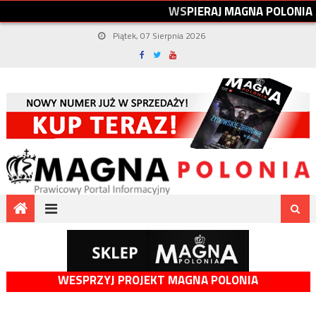
W
S
P
I
E
R
A
J
M
A
G
N
A
P
O
L
O
N
I
A
Piątek, 07 Sierpnia 2026
WESPRZYJ PROJEKT MAGNA POLONIA