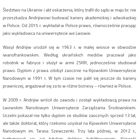
Śledztwo na Ukrainie i akt oskarżenia, który trafił do sądu w maju br. nie
przeszkadza Andrijiwowi budować kariery akademickiej i adwokackiej
w Polsce. Od 2015 r. wykładał w Polsce prawo, równocześnie pracując
jako wykładowca na uniwersytecie we Lwowie.
Wasyl Andrijiw urodził się w 1963 r. w małej wiosce w obwodzie
iwanofrankowskim. Według ukraińskich mediów pracował jako
robotnik w fabryce i służył w armii ZSRR, jednocześnie studiował
prawo. Dyplom z prawa zdobył zaocznie na Kijowskim Uniwersytecie
Narodowym w 1991 r. W tym czasie nie palił się jeszcze do kariery
prawniczej, angażował się za to w różne biznesy – również w Polsce.
W 2009 r. Andrijiw wrócił do zawodu i zostajł wykładowcą prawa na
Lwowskim Narodowym Uniwersytecie Zarządzania Środowiskiem.
Uczelni pokazał nie tylko dyplom ze studiów zaocznych sprzed 13 lat,
ale także doktorat, który rzekomo uzyskał na Kijowskim Uniwersytecie
Narodowym im. Tarasa Szewczenki. Trzy lata później, w 2012 r.,
legitymował się już tytułem doktora habilitowanego. Kijowski