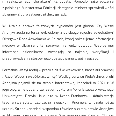
i nieskazitelnego charakteru” kandydata. Pomogło zaświadczenie
z polskiego Ministerstwa Edukacji. Następnie minister sprawiedliwości
Zbigniew Ziobro zatwierdził decyzję rady.
W Ukrainie sprawa fałszywych dyplomów jest głośna. Czy Wasyl
Andrijiw zostanie teraz wykreślony z polskiego rejestru adwokatów?
Okręgowa Rada Adwokacka w Kielcach, której pokazujemy informacje z
mediów w Ukrainie o tej sprawie, nie widzi powodu. Według niej
informacje dziennikarzy „wymagają co najmniej weryfikacji i
przeprowadzenia stosownego postępowania wyjaśniającego.
Formalnie Wasyl Andrijiw pracuje dziś w krakowskiej kancelarii prawnej
„Paweł Weber i współpracownicy”. Według serwisu WebArchive, profil
Andrijiwa pojawił się na stronie internetowej kancelarii w 2021 r. W
jego biogramie podano, że jest on doktorem
honoris causa
prywatnego
Uniwersytetu Danyla Halickiego w Iwano-Frankowsku. Administracja
tego uniwersytetu zaprzecza związkom Andrijiwa z działalnością
uczelni. Strona kancelarii wspomina również o członkostwie Andrijiwa
w fikcyjnej organizacji, o nazwie Międzynarodowy Komitet Obrony