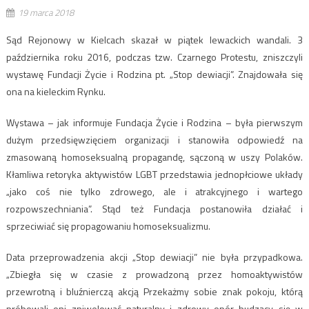
19 marca 2018
Sąd Rejonowy w Kielcach skazał w piątek lewackich wandali. 3
października roku 2016, podczas tzw. Czarnego Protestu, zniszczyli
wystawę Fundacji Życie i Rodzina pt. „Stop dewiacji”. Znajdowała się
ona na kieleckim Rynku.
Wystawa – jak informuje Fundacja Życie i Rodzina – była pierwszym
dużym przedsięwzięciem organizacji i stanowiła odpowiedź na
zmasowaną homoseksualną propagandę, sączoną w uszy Polaków.
Kłamliwa retoryka aktywistów LGBT przedstawia jednopłciowe układy
„jako coś nie tylko zdrowego, ale i atrakcyjnego i wartego
rozpowszechniania”. Stąd też Fundacja postanowiła działać i
sprzeciwiać się propagowaniu homoseksualizmu.
Data przeprowadzenia akcji „Stop dewiacji” nie była przypadkowa.
„Zbiegła się w czasie z prowadzoną przez homoaktywistów
przewrotną i bluźnierczą akcją Przekażmy sobie znak pokoju, którą
próbowali oni zniwelować naturalny i zdrowy opór budzący się w