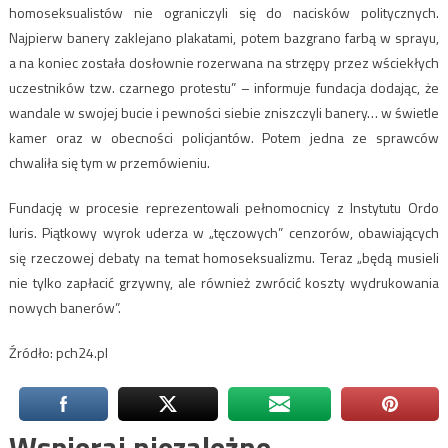
homoseksualistów nie ograniczyli się do nacisków politycznych.
Najpierw banery zaklejano plakatami, potem bazgrano farbą w sprayu,
a na koniec została dosłownie rozerwana na strzępy przez wściekłych
uczestników tzw. czarnego protestu” – informuje fundacja dodając, że
wandale w swojej bucie i pewności siebie zniszczyli banery… w świetle
kamer oraz w obecności policjantów. Potem jedna ze sprawców
chwaliła się tym w przemówieniu.
Fundację w procesie reprezentowali pełnomocnicy z Instytutu Ordo
Iuris. Piątkowy wyrok uderza w „tęczowych” cenzorów, obawiających
się rzeczowej debaty na temat homoseksualizmu. Teraz „będą musieli
nie tylko zapłacić grzywny, ale również zwrócić koszty wydrukowania
nowych banerów”.
Źródło: pch24.pl
Wspieraj niezależne