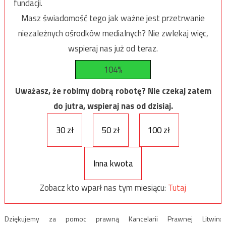
fundacji.
Masz świadomość tego jak ważne jest przetrwanie
niezależnych ośrodków medialnych? Nie zwlekaj więc,
wspieraj nas już od teraz.
104%
Uważasz, że robimy dobrą robotę? Nie czekaj zatem
do jutra, wspieraj nas od dzisiaj.
30 zł
50 zł
100 zł
Inna kwota
Zobacz kto wparł nas tym miesiącu:
Tutaj
Dziękujemy za pomoc prawną Kancelarii Prawnej Litwin: