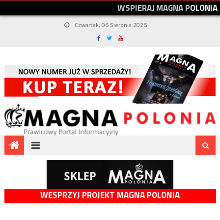
W
S
P
I
E
R
A
J
M
A
G
N
A
P
O
L
O
N
I
A
Czwartek, 06 Sierpnia 2026
WESPRZYJ PROJEKT MAGNA POLONIA