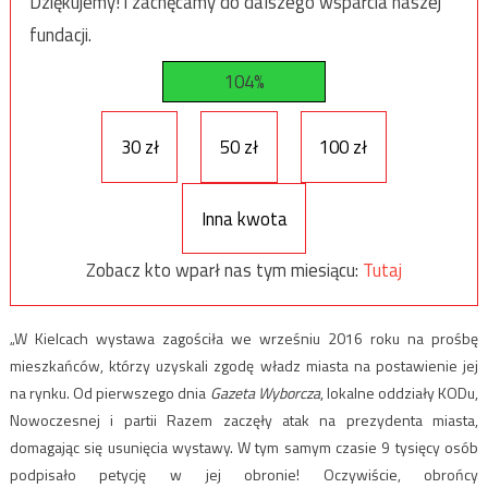
Dziękujemy! i zachęcamy do dalszego wsparcia naszej
fundacji.
104%
30 zł
50 zł
100 zł
Inna kwota
Zobacz kto wparł nas tym miesiącu:
Tutaj
„W Kielcach wystawa zagościła we wrześniu 2016 roku na prośbę
mieszkańców, którzy uzyskali zgodę władz miasta na postawienie jej
na rynku. Od pierwszego dnia
Gazeta Wyborcza
, lokalne oddziały KODu,
Nowoczesnej i partii Razem zaczęły atak na prezydenta miasta,
domagając się usunięcia wystawy. W tym samym czasie 9 tysięcy osób
podpisało petycję w jej obronie! Oczywiście, obrońcy