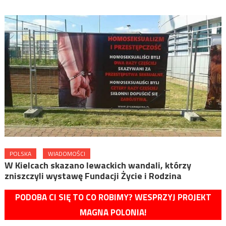
POLSKA
WIADOMOŚCI
W Kielcach skazano lewackich wandali, którzy
zniszczyli wystawę Fundacji Życie i Rodzina
PODOBA CI SIĘ TO CO ROBIMY? WESPRZYJ PROJEKT
MAGNA POLONIA!