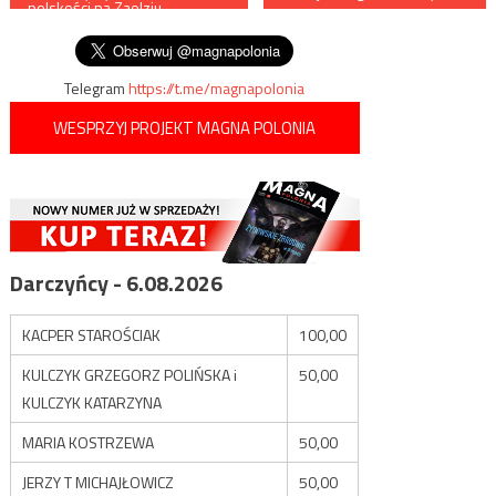
polskości na Zaolziu –
wpisu
Bronisław Procner nie żyje
Telegram
https://t.me/magnapolonia
WESPRZYJ PROJEKT MAGNA POLONIA
Darczyńcy - 6.08.2026
KACPER STAROŚCIAK
100,00
KULCZYK GRZEGORZ POLIŃSKA i
50,00
KULCZYK KATARZYNA
MARIA KOSTRZEWA
50,00
JERZY T MICHAJŁOWICZ
50,00