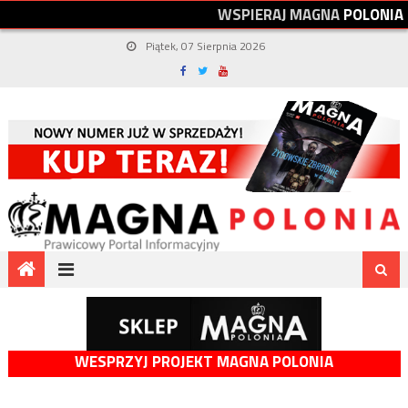
W
S
P
I
E
R
A
J
M
A
G
N
A
P
O
L
O
N
I
A
Piątek, 07 Sierpnia 2026
WESPRZYJ PROJEKT MAGNA POLONIA