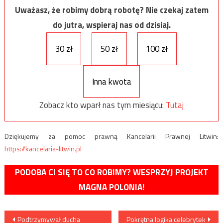
Uważasz, że robimy dobrą robotę? Nie czekaj zatem
do jutra, wspieraj nas od dzisiaj.
30 zł
50 zł
100 zł
Inna kwota
Zobacz kto wparł nas tym miesiącu:
Tutaj
Dziękujemy za pomoc prawną Kancelarii Prawnej Litwin:
https://kancelaria-litwin.pl
PODOBA CI SIĘ TO CO ROBIMY? WESPRZYJ PROJEKT
MAGNA POLONIA!
Nawigacja
Podtrzymywał ducha
Pokrętna logika celebrytek