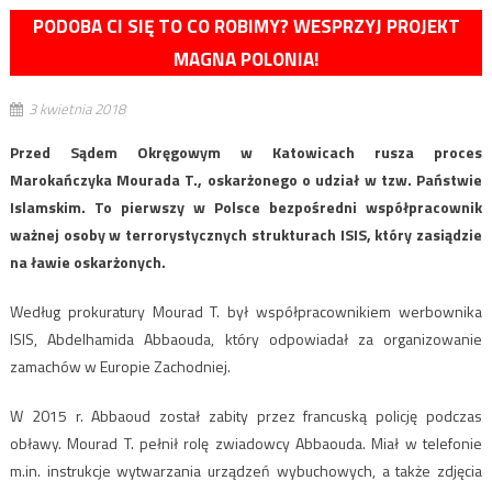
PODOBA CI SIĘ TO CO ROBIMY? WESPRZYJ PROJEKT
MAGNA POLONIA!
3 kwietnia 2018
Przed Sądem Okręgowym w Katowicach rusza proces
Marokańczyka Mourada T., oskarżonego o udział w tzw. Państwie
Islamskim. To pierwszy w Polsce bezpośredni współpracownik
ważnej osoby w terrorystycznych strukturach ISIS, który zasiądzie
na ławie oskarżonych.
Według prokuratury Mourad T. był współpracownikiem werbownika
ISIS, Abdelhamida Abbaouda, który odpowiadał za organizowanie
zamachów w Europie Zachodniej.
W 2015 r. Abbaoud został zabity przez francuską policję podczas
obławy. Mourad T. pełnił rolę zwiadowcy Abbaouda. Miał w telefonie
m.in. instrukcje wytwarzania urządzeń wybuchowych, a także zdjęcia