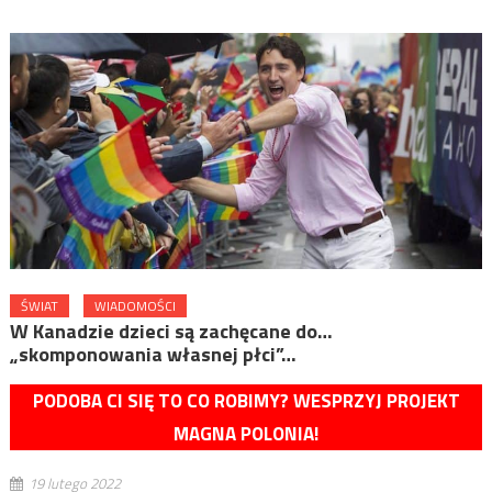
ŚWIAT
WIADOMOŚCI
W Kanadzie dzieci są zachęcane do…
„skomponowania własnej płci”…
PODOBA CI SIĘ TO CO ROBIMY? WESPRZYJ PROJEKT
MAGNA POLONIA!
19 lutego 2022