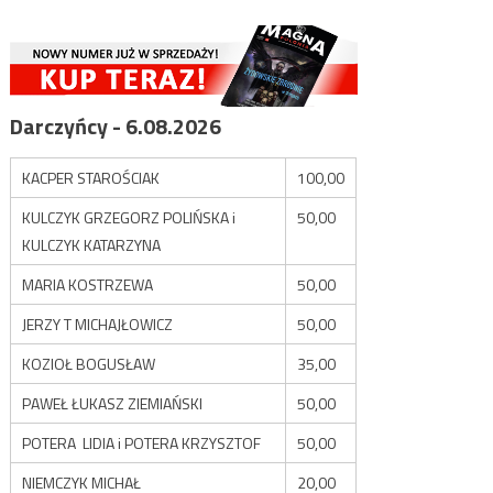
Darczyńcy - 6.08.2026
KACPER STAROŚCIAK
100,00
KULCZYK GRZEGORZ POLIŃSKA i
50,00
KULCZYK KATARZYNA
MARIA KOSTRZEWA
50,00
JERZY T MICHAJŁOWICZ
50,00
KOZIOŁ BOGUSŁAW
35,00
PAWEŁ ŁUKASZ ZIEMIAŃSKI
50,00
POTERA LIDIA i POTERA KRZYSZTOF
50,00
NIEMCZYK MICHAŁ
20,00