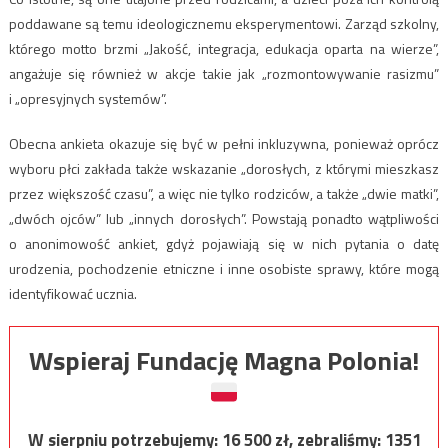
poddawane są temu ideologicznemu eksperymentowi. Zarząd szkolny,
którego motto brzmi „Jakość, integracja, edukacja oparta na wierze”,
angażuje się również w akcje takie jak „rozmontowywanie rasizmu”
i „opresyjnych systemów”.
Obecna ankieta okazuje się być w pełni inkluzywna, ponieważ oprócz
wyboru płci zakłada także wskazanie „dorosłych, z którymi mieszkasz
przez większość czasu”, a więc nie tylko rodziców, a także „dwie matki”,
„dwóch ojców” lub „innych dorosłych”. Powstają ponadto wątpliwości
o anonimowość ankiet, gdyż pojawiają się w nich pytania o datę
urodzenia, pochodzenie etniczne i inne osobiste sprawy, które mogą
identyfikować ucznia.
Wspieraj Fundację Magna Polonia!
W sierpniu potrzebujemy:
16 500
zł, zebraliśmy:
1351