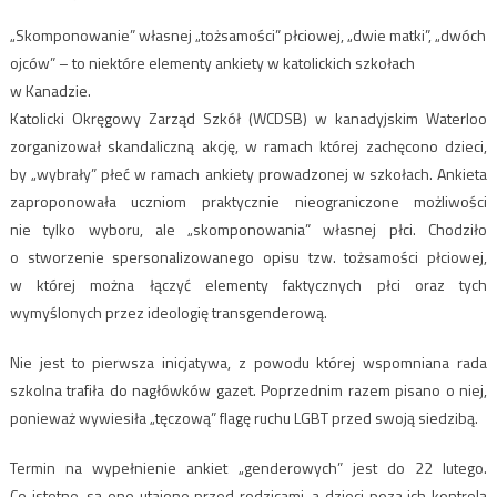
„Skomponowanie” własnej „tożsamości” płciowej, „dwie matki”, „dwóch
ojców” – to niektóre elementy ankiety w katolickich szkołach
w Kanadzie.
Katolicki Okręgowy Zarząd Szkół (WCDSB) w kanadyjskim Waterloo
zorganizował skandaliczną akcję, w ramach której zachęcono dzieci,
by „wybrały” płeć w ramach ankiety prowadzonej w szkołach. Ankieta
zaproponowała uczniom praktycznie nieograniczone możliwości
nie tylko wyboru, ale „skomponowania” własnej płci. Chodziło
o stworzenie spersonalizowanego opisu tzw. tożsamości płciowej,
w której można łączyć elementy faktycznych płci oraz tych
wymyślonych przez ideologię transgenderową.
Nie jest to pierwsza inicjatywa, z powodu której wspomniana rada
szkolna trafiła do nagłówków gazet. Poprzednim razem pisano o niej,
ponieważ wywiesiła „tęczową” flagę ruchu LGBT przed swoją siedzibą.
Termin na wypełnienie ankiet „genderowych” jest do 22 lutego.
Co istotne, są one utajone przed rodzicami, a dzieci poza ich kontrolą