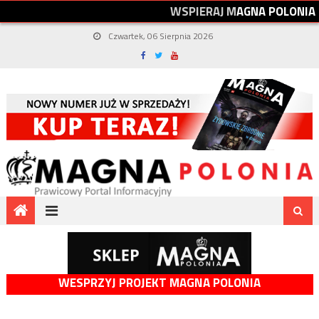
W
S
P
I
E
R
A
J
M
A
G
N
A
P
O
L
O
N
I
A
Czwartek, 06 Sierpnia 2026
WESPRZYJ PROJEKT MAGNA POLONIA