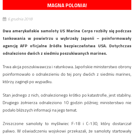
MAGNA POLONIA!
6 grudnia 2018
Dwa amerykańskie samoloty US Marine Corps rozbiły się podczas
tankowania w powietrzu u wybrzeży Japonii – poinformowały
agencję AFP oficjalne źródła bezpieczeństwa USA. Dotychczas
odnaleziono dwóch z siedmiu poszukiwanych marines.
Trwa akcja poszukiwawcza i ratunkowa. Japońskie ministerstwo obrony
poinformowało o odnalezieniu do tej pory dwóch z siedmiu marines,
którzy zaginęli po wypadku.
Stan jednego z nich, odnalezionego krótko po katastrofie, jest stabilny.
Drugiego żołnierza odnaleziono 10 godzin później; ministerstwo nie
podało bliższych informacji na jego temat.
Zniszczone samoloty to myśliwiec F-18 i C-130, który dostarczał
paliwo. W oświadczeniu wojskowi przekazali, że samoloty startowały