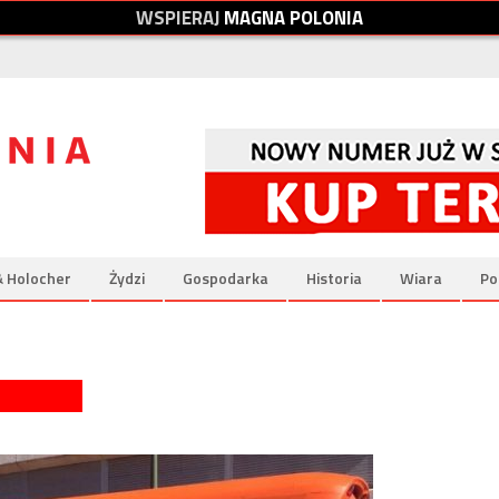
W
S
P
I
E
R
A
J
M
A
G
N
A
P
O
L
O
N
I
A
& Holocher
Żydzi
Gospodarka
Historia
Wiara
Po