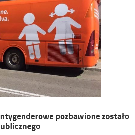
 antygenderowe pozbawione zostało
publicznego