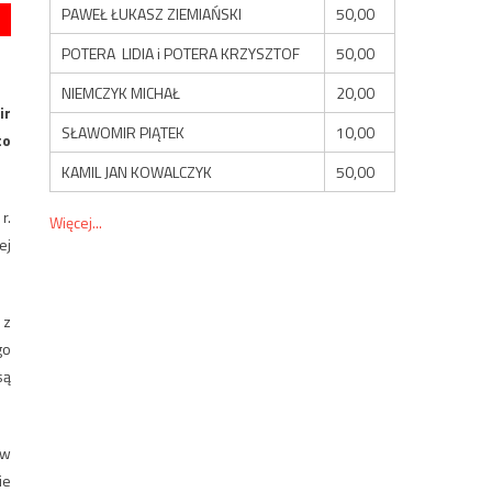
PAWEŁ ŁUKASZ ZIEMIAŃSKI
50,00
POTERA LIDIA i POTERA KRZYSZTOF
50,00
NIEMCZYK MICHAŁ
20,00
ir
SŁAWOMIR PIĄTEK
10,00
to
KAMIL JAN KOWALCZYK
50,00
r.
Więcej...
ej
 z
go
są
aw
ie