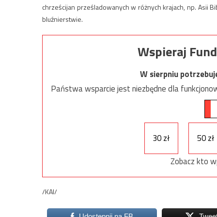
chrześcijan prześladowanych w różnych krajach, np. Asii Bi
bluźnierstwie.
Wspieraj Fund
W sierpniu potrzebu
Państwa wsparcie jest niezbędne dla funkcjonow
30 zł
50 zł
Zobacz kto w
/KAI/
Udostępnij na FB
Twee