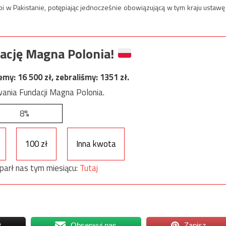
bi w Pakistanie, potępiając jednocześnie obowiązującą w tym kraju ustawę
ację Magna Polonia!
jemy:
16 500
zł, zebraliśmy:
1351
zł.
ania Fundacji Magna Polonia.
8%
100 zł
Inna kwota
parł nas tym miesiącu:
Tutaj
t
Obserwuj nas
Zapisz