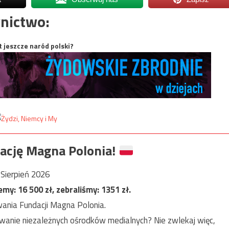
nictwo:
t jeszcze naród polski?
ację Magna Polonia!
Sierpień 2026
jemy:
16 500
zł, zebraliśmy:
1351
zł.
ania Fundacji Magna Polonia.
anie niezależnych ośrodków medialnych? Nie zwlekaj więc,