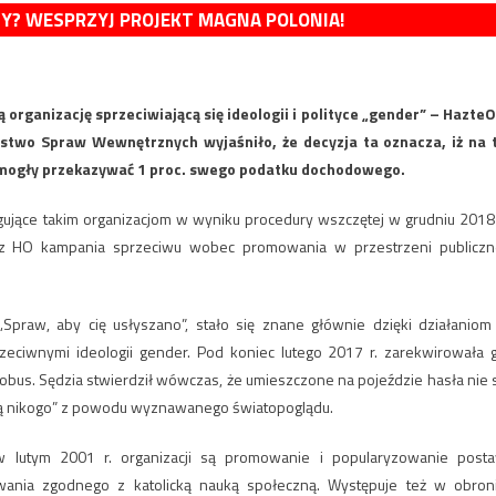
MY? WESPRZYJ PROJEKT MAGNA POLONIA!
organizację sprzeciwiającą się ideologii i polityce „gender” – HazteO
erstwo Spraw Wewnętrznych wyjaśniło, że decyzja ta oznacza, iż na 
ż mogły przekazywać 1 proc. swego podatku dochodowego.
ługujące takim organizacjom w wyniku procedury wszczętej w grudniu 2018 
ez HO kampania sprzeciwu wobec promowania w przestrzeni publiczn
Spraw, aby cię usłyszano”, stało się znane głównie dzięki działaniom
ciwnymi ideologii gender. Pod koniec lutego 2017 r. zarekwirowała 
utobus. Sędzia stwierdził wówczas, że umieszczone na pojeździe hasła nie 
ują nikogo” z powodu wyznawanego światopoglądu.
w lutym 2001 r. organizacji są promowanie i popularyzowanie post
owania zgodnego z katolicką nauką społeczną. Występuje też w obron