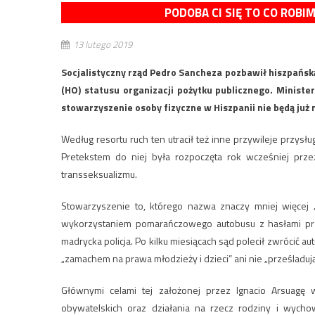
PODOBA CI SIĘ TO CO ROBI
13 lutego 2019
Socjalistyczny rząd Pedro Sancheza pozbawił hiszpańską 
(HO) statusu organizacji pożytku publicznego. Minist
stowarzyszenie osoby fizyczne w Hiszpanii nie będą ju
Według resortu ruch ten utracił też inne przywileje przys
Pretekstem do niej była rozpoczęta rok wcześniej prz
transseksualizmu.
Stowarzyszenie to, którego nazwa znaczy mniej więcej „
wykorzystaniem pomarańczowego autobusu z hasłami prze
madrycka policja. Po kilku miesiącach sąd polecił zwrócić a
„zamachem na prawa młodzieży i dzieci” ani nie „prześlad
Głównymi celami tej założonej przez Ignacio Arsuagę 
obywatelskich oraz działania na rzecz rodziny i wych