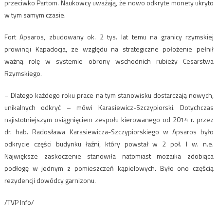
przeciwko Partom. Naukowcy uważają, że nowo odkryte monety ukryto
w tym samym czasie.
Fort Apsaros, zbudowany ok. 2 tys. lat temu na granicy rzymskiej
prowincji Kapadocja, ze względu na strategiczne położenie pełnił
ważną rolę w systemie obrony wschodnich rubieży Cesarstwa
Rzymskiego.
– Dlatego każdego roku prace na tym stanowisku dostarczają nowych,
unikalnych odkryć – mówi Karasiewicz-Szczypiorski. Dotychczas
najistotniejszym osiągnięciem zespołu kierowanego od 2014 r. przez
dr. hab. Radosława Karasiewicza-Szczypiorskiego w Apsaros było
odkrycie części budynku łaźni, który powstał w 2 poł. I w. n.e.
Największe zaskoczenie stanowiła natomiast mozaika zdobiąca
podłogę w jednym z pomieszczeń kąpielowych. Było ono częścią
rezydencji dowódcy garnizonu.
/TVP Info/