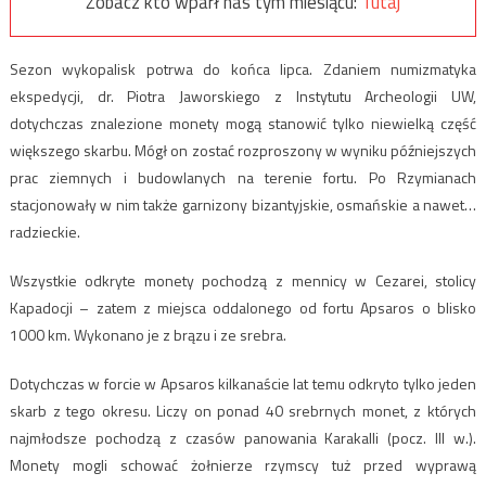
Zobacz kto wparł nas tym miesiącu:
Tutaj
Sezon wykopalisk potrwa do końca lipca. Zdaniem numizmatyka
ekspedycji, dr. Piotra Jaworskiego z Instytutu Archeologii UW,
dotychczas znalezione monety mogą stanowić tylko niewielką część
większego skarbu. Mógł on zostać rozproszony w wyniku późniejszych
prac ziemnych i budowlanych na terenie fortu. Po Rzymianach
stacjonowały w nim także garnizony bizantyjskie, osmańskie a nawet…
radzieckie.
Wszystkie odkryte monety pochodzą z mennicy w Cezarei, stolicy
Kapadocji – zatem z miejsca oddalonego od fortu Apsaros o blisko
1000 km. Wykonano je z brązu i ze srebra.
Dotychczas w forcie w Apsaros kilkanaście lat temu odkryto tylko jeden
skarb z tego okresu. Liczy on ponad 40 srebrnych monet, z których
najmłodsze pochodzą z czasów panowania Karakalli (pocz. III w.).
Monety mogli schować żołnierze rzymscy tuż przed wyprawą