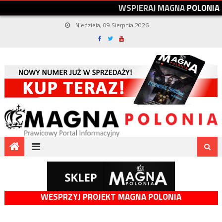
W
S
P
I
E
R
A
J
M
A
G
N
A
P
O
L
O
N
I
A
Niedziela, 09 Sierpnia 2026
WESPRZYJ PROJEKT MAGNA POLONIA