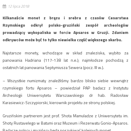
12 lipca 2018
Kilkanaście monet z brązu i srebra z czasów Cesarstwa
Rzymskiego odkrył polsko-gruziński zespół archeologów
prowadzący wykopaliska w forcie Apsaros w Gruzji. Zdaniem
odkrywców może być to tylko niewielka część większego skarbu.
Najstarsze monety, wchodzące w skład znaleziska, wybito za
panowania Hadriana (117-138 lat n.e.); najmłodsze pochodzą z
ostatnich lat panowania Septymiusza Sewera (pocz. III w.).
– Wszystkie numizmaty znaleźliśmy bardzo blisko siebie wewnątrz
rzymskiego fortu Apsaros – powiedział PAP badacz z Instytutu
Archeologii Uniwersytetu Warszawskiego dr hab. Radosław
Karasiewicz-Szczypiorski, kierownik projektu ze strony polskiej.
Gruzińskim partnerem jest prof. Shota Mamuladze z Uniwersytetu im.
Shoty Rustavelego w Batumi oraz Muzeum i Rezerwatu Gonio-Apsaros.
Badacze polscy i gruzińscy będą poszukiwać kolejnych monet.