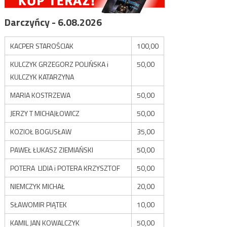
Darczyńcy - 6.08.2026
KACPER STAROŚCIAK
100,00
KULCZYK GRZEGORZ POLIŃSKA i
50,00
KULCZYK KATARZYNA
MARIA KOSTRZEWA
50,00
JERZY T MICHAJŁOWICZ
50,00
KOZIOŁ BOGUSŁAW
35,00
PAWEŁ ŁUKASZ ZIEMIAŃSKI
50,00
POTERA LIDIA i POTERA KRZYSZTOF
50,00
NIEMCZYK MICHAŁ
20,00
SŁAWOMIR PIĄTEK
10,00
KAMIL JAN KOWALCZYK
50,00