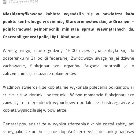
17 listopada 2018
Niezidentyfikowana kobieta wysadziła się w powietrze koło
punktu kontrolnego w dzielnicy Staropromysłowskiej w Groznym –
poinformował pełnomocnik ministra spraw wewnętrznych ds.
Czeczenii generał policji Apti Aładinow.
Według niego, około godziny 16.00 dziewczyna zbliżyła się do
posterunku nr 21 policji federalnej. Zwróciwszy uwagę na jej dziwne
zachowanie, funkcjonariusze organów ścigania poprosili ją o
zatrzymanie się i okazanie dokumentów.
Aładinow stwierdził, że kobieta nie wykonała polecenia policjantów i i
rzuciła się w kierunku posterunku. W tym momencie funkcjonariusze
zauważyli na niej ładunek wybuchowy i oddali strzał ostrzegawczy, a
kobieta wysadziła się w powietrze.
Generał powiedział, że w wyniku zdarzenia nikt nie został zabity, ani
ranny, jako że udało się nie dopuścić terrorystki do funkcjonariuszy