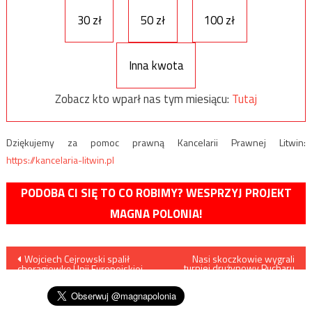
30 zł
50 zł
100 zł
Inna kwota
Zobacz kto wparł nas tym miesiącu:
Tutaj
Dziękujemy za pomoc prawną Kancelarii Prawnej Litwin:
https://kancelaria-litwin.pl
PODOBA CI SIĘ TO CO ROBIMY? WESPRZYJ PROJEKT
MAGNA POLONIA!
Nawigacja
Wojciech Cejrowski spalił
Nasi skoczkowie wygrali
turniej drużynowy Pucharu
chorągiewkę Unii Europejskiej
Świata w Wiśle
wpisu
na wizji