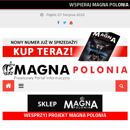
W
S
P
I
E
R
A
J
M
A
G
N
A
P
O
L
O
N
I
A
Piątek, 07 Sierpnia 2026
WESPRZYJ PROJEKT MAGNA POLONIA