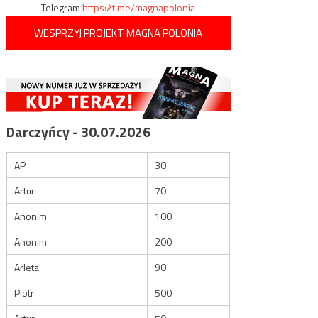
Telegram
https://t.me/magnapolonia
WESPRZYJ PROJEKT MAGNA POLONIA
Darczyńcy - 30.07.2026
AP
30
Artur
70
Anonim
100
Anonim
200
Arleta
90
Piotr
500