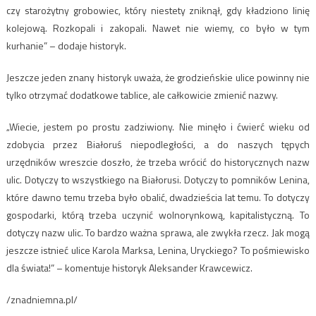
czy starożytny grobowiec, który niestety zniknął, gdy kładziono linię
kolejową. Rozkopali i zakopali. Nawet nie wiemy, co było w tym
kurhanie” – dodaje historyk.
Jeszcze jeden znany historyk uważa, że grodzieńskie ulice powinny nie
tylko otrzymać dodatkowe tablice, ale całkowicie zmienić nazwy.
„Wiecie, jestem po prostu zadziwiony. Nie minęło i ćwierć wieku od
zdobycia przez Białoruś niepodległości, a do naszych tępych
urzędników wreszcie doszło, że trzeba wrócić do historycznych nazw
ulic. Dotyczy to wszystkiego na Białorusi. Dotyczy to pomników Lenina,
które dawno temu trzeba było obalić, dwadzieścia lat temu. To dotyczy
gospodarki, którą trzeba uczynić wolnorynkową, kapitalistyczną. To
dotyczy nazw ulic. To bardzo ważna sprawa, ale zwykła rzecz. Jak mogą
jeszcze istnieć ulice Karola Marksa, Lenina, Uryckiego? To pośmiewisko
dla świata!” – komentuje historyk Aleksander Krawcewicz.
/znadniemna.pl/