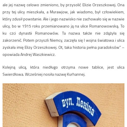
ale jej nazwę celowo zmieniono, by przysolić Elizie Orzeszkowej. Ona
przy tej ulicy mieszkała, a Murawjow, jak wiadomo, był człowiekiem,
który zdusił powstanie. Ale i jego nazwisko nie zachowało się w nazwie
ulicy, bo w 1915 roku przemianowano ją na ulice Romanowowską. To
ku czci dynastii Romanowów. Ta nazwa także nie zdążyła się
zakorzenić. Potem przyszli Niemcy, zaczęła się I wojna światowa i ulica
zyskała imię Elizy Orzeszkowej. Ot, taka historia pełna paradoksów” –
opowiada Andrej Waszkiewicz.
Kolejną ulicą, która niedługo otrzyma nowe tablice, jest ulica
Swierdłowa. Wcześniej nosiła nazwę Kurhannej.