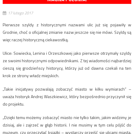
17 lutego 2017
Pierwsze szyldy z historycznymi nazwami ulic już się pojawiły w
Grodnie, choć o oficjalnej zmianie nazw jeszcze się nie mówi. Szyldy są
więc raczej historyczną ciekawostką.
Ulice: Sowiecka, Lenina i Orzeszkowej jako pierwsze otrzymały szyldy
ze swoimi historycznymi odpowiednikami. Z tej wiadomości najbardziej
cieszą się grodzieńscy historycy, którzy już od dawna czekali na ten
krok ze strony władz miejskich.
„Takie inicjatywy pozwalają zobaczyć miasto w kilku wymiarach” –
uważa historyk Andrej Waszkiewicz, który bezpośrednio przyczynił się
do projektu.
„Dzięki temu możemy zobaczyć miasto nie tylko takim, jakim widzimy je
dzisiaj, ale i zajrzeć w głąb historii. I nie musimy w tym celu pójść do
muzeum, czy przeczytać książki – wystarczy przejść się ulicami miasta.