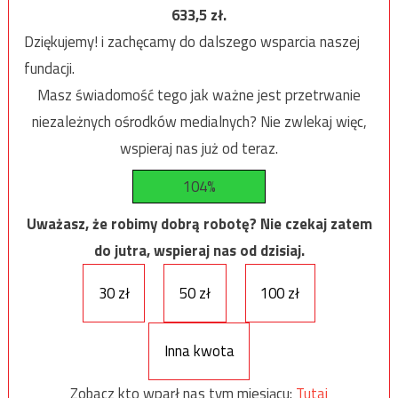
633,5
zł.
Dziękujemy! i zachęcamy do dalszego wsparcia naszej
fundacji.
Masz świadomość tego jak ważne jest przetrwanie
niezależnych ośrodków medialnych? Nie zwlekaj więc,
wspieraj nas już od teraz.
104%
Uważasz, że robimy dobrą robotę? Nie czekaj zatem
do jutra, wspieraj nas od dzisiaj.
30 zł
50 zł
100 zł
Inna kwota
Zobacz kto wparł nas tym miesiącu:
Tutaj