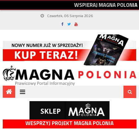
W
S
P
I
E
R
A
J
M
A
G
N
A
P
O
L
O
N
I
A
Czwartek, 06 Sierpnia 2026
WESPRZYJ PROJEKT MAGNA POLONIA