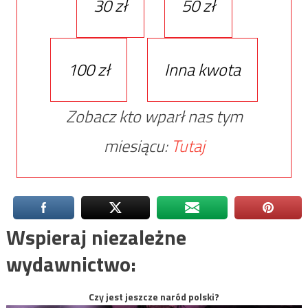
30 zł
50 zł
100 zł
Inna kwota
Zobacz kto wparł nas tym
miesiącu:
Tutaj
Wspieraj niezależne
wydawnictwo:
Czy jest jeszcze naród polski?