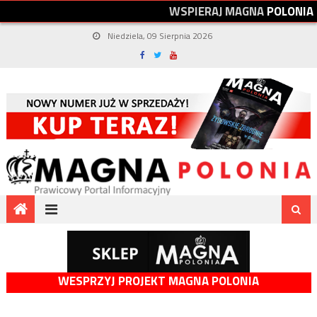
W
S
P
I
E
R
A
J
M
A
G
N
A
P
O
L
O
N
I
A
Niedziela, 09 Sierpnia 2026
WESPRZYJ PROJEKT MAGNA POLONIA