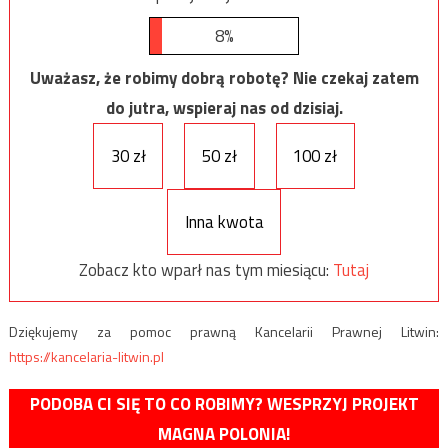
8%
Uważasz, że robimy dobrą robotę? Nie czekaj zatem
do jutra, wspieraj nas od dzisiaj.
30 zł
50 zł
100 zł
Inna kwota
Zobacz kto wparł nas tym miesiącu:
Tutaj
Dziękujemy za pomoc prawną Kancelarii Prawnej Litwin:
https://kancelaria-litwin.pl
PODOBA CI SIĘ TO CO ROBIMY? WESPRZYJ PROJEKT
MAGNA POLONIA!