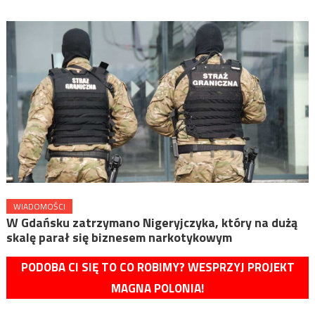
WIADOMOŚCI
W Gdańsku zatrzymano Nigeryjczyka, który na dużą
skalę parał się biznesem narkotykowym
PODOBA CI SIĘ TO CO ROBIMY? WESPRZYJ PROJEKT
MAGNA POLONIA!