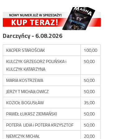
Darczyńcy - 6.08.2026
KACPER STAROŚCIAK
100,00
KULCZYK GRZEGORZ POLIŃSKA i
50,00
KULCZYK KATARZYNA
MARIA KOSTRZEWA
50,00
JERZY T MICHAJŁOWICZ
50,00
KOZIOŁ BOGUSŁAW
35,00
PAWEŁ ŁUKASZ ZIEMIAŃSKI
50,00
POTERA LIDIA i POTERA KRZYSZTOF
50,00
NIEMCZYK MICHAŁ
20,00