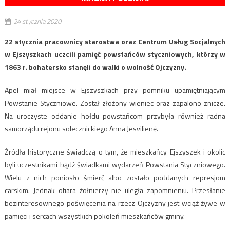
24 stycznia 2020
22 stycznia pracownicy starostwa oraz Centrum Usług Socjalnych
w Ejszyszkach uczcili pamięć powstańców styczniowych, którzy w
1863 r. bohatersko stanęli do walki o wolność Ojczyzny.
Apel miał miejsce w Ejszyszkach przy pomniku upamiętniającym
Powstanie Styczniowe. Został złożony wieniec oraz zapalono znicze.
Na uroczyste oddanie hołdu powstańcom przybyła również radna
samorządu rejonu solecznickiego Anna Jesvilienė.
Źródła historyczne świadczą o tym, że mieszkańcy Ejszyszek i okolic
byli uczestnikami bądź świadkami wydarzeń Powstania Styczniowego.
Wielu z nich poniosło śmierć albo zostało poddanych represjom
carskim. Jednak ofiara żołnierzy nie uległa zapomnieniu. Przesłanie
bezinteresownego poświęcenia na rzecz Ojczyzny jest wciąż żywe w
pamięci i sercach wszystkich pokoleń mieszkańców gminy.