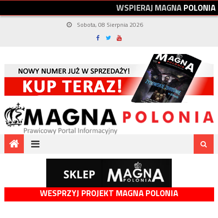
W
S
P
I
E
R
A
J
M
A
G
N
A
P
O
L
O
N
I
A
Sobota, 08 Sierpnia 2026
WESPRZYJ PROJEKT MAGNA POLONIA