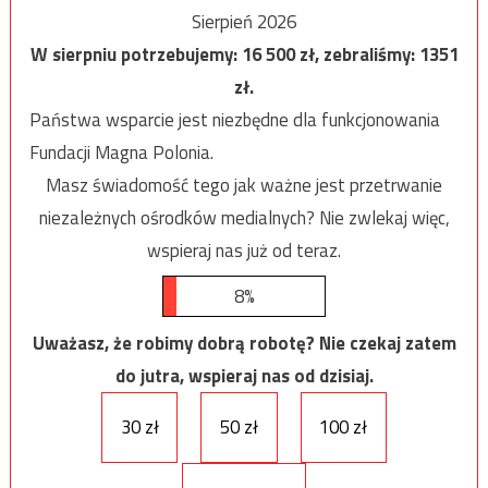
Sierpień 2026
W sierpniu potrzebujemy:
16 500
zł, zebraliśmy:
1351
zł.
Państwa wsparcie jest niezbędne dla funkcjonowania
Fundacji Magna Polonia.
Masz świadomość tego jak ważne jest przetrwanie
niezależnych ośrodków medialnych? Nie zwlekaj więc,
wspieraj nas już od teraz.
8%
Uważasz, że robimy dobrą robotę? Nie czekaj zatem
do jutra, wspieraj nas od dzisiaj.
30 zł
50 zł
100 zł