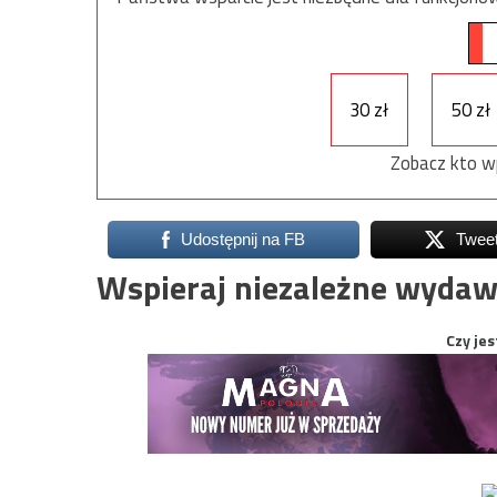
30 zł
50 zł
Zobacz kto w
Udostępnij na FB
Twee
Wspieraj niezależne wydaw
Czy jes