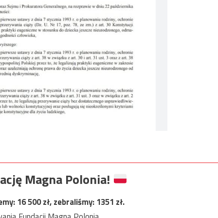
ację Magna Polonia!
jemy:
16 500
zł, zebraliśmy:
1351
zł.
ania Fundacji Magna Polonia.