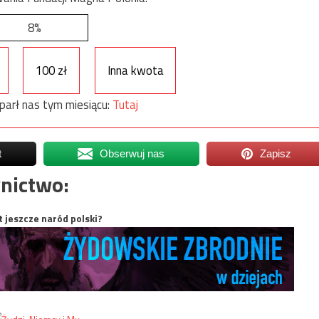
8%
100 zł
Inna kwota
parł nas tym miesiącu:
Tutaj
t
Obserwuj nas
Zapisz
nictwo:
t jeszcze naród polski?