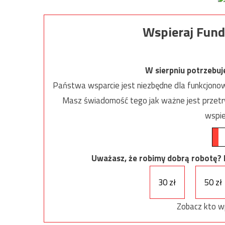
Wspieraj Fund
W sierpniu potrzebu
Państwa wsparcie jest niezbędne dla funkcjonow
Masz świadomość tego jak ważne jest przetrw
wspie
Uważasz, że robimy dobrą robotę? Ni
30 zł
50 zł
Zobacz kto w