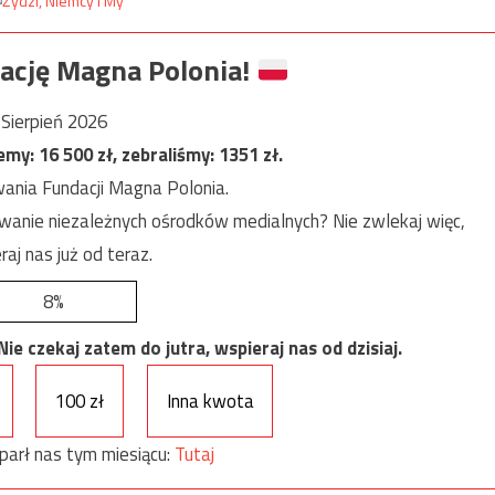
ację Magna Polonia!
Sierpień 2026
jemy:
16 500
zł, zebraliśmy:
1351
zł.
ania Fundacji Magna Polonia.
anie niezależnych ośrodków medialnych? Nie zwlekaj więc,
raj nas już od teraz.
8%
e czekaj zatem do jutra, wspieraj nas od dzisiaj.
100 zł
Inna kwota
parł nas tym miesiącu:
Tutaj