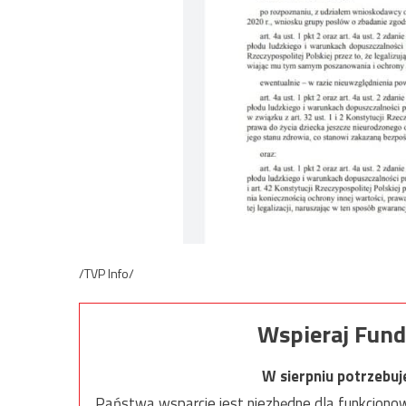
/TVP Info/
Wspieraj Fund
W sierpniu potrzebu
Państwa wsparcie jest niezbędne dla funkcjonow