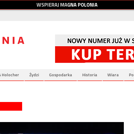
W
S
P
I
E
R
A
J
M
A
G
N
A
P
O
L
O
N
I
A
& Holocher
Żydzi
Gospodarka
Historia
Wiara
Po